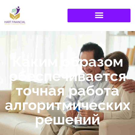
Каким образом
обеспечивается
точная работа
алгоритмических
решений