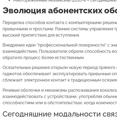
Многорежимные механизмы (2010-е – сегодняшнее 
Эволюция абонентских обо
Переделка способов контакта с компьютерными решени
привычными и простыми. Ранние системы управления т
высокий препятствие для вступления.
Внедрение идеи “профессиональной поверхности” с зна
взаимодействию. Пользователи обрели способность во
обратило процесс более естественным.
Осязательные решения открыли новую период прямого 
гаджетов обеспечивает эксплуатировать привычные оп
сближает электронное контакт к традиционным осязае
Речевые оболочки и механизмы распознавания вокализ
взаимодействовать с устройствами, употребляя обычн
способностями или в обстоятельствах, когда конечнос
Сегодняшние модальности свя