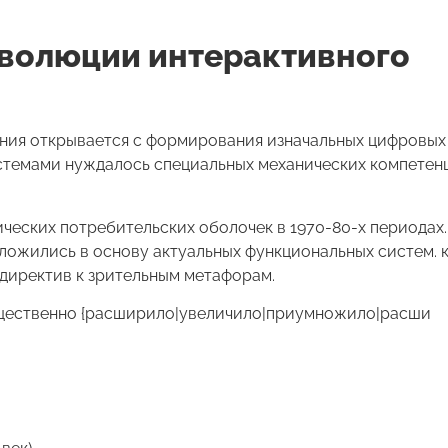
эволюции интерактивного
ния открывается с формирования изначальных цифровых
истемами нуждалось специальных механических компетен
еских потребительских оболочек в 1970-80-х периодах
ложились в основу актуальных функциональных систем. 
 директив к зрительным метафорам.
ущественно {расширило|увеличило|приумножило|расши