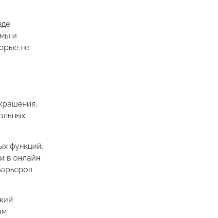
де.
емы и
орые не
крашения,
уальных
ых функций.
и в онлайн
барьеров
який
им