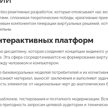
ез реактивных разработок, которые опоясывают нас вез
ями, сплачивая теоретические победы, креативные при
евым компонентом генерации виртуальных решений, кот
ельны.
интерактивных платформ
ую дисциплину, которая соединяет концепции видимого у
ла. Эта сфера сосредотачивается на формировании вирт
жду человеком и компьютером.
е бихевиоральных моделей потребителей и их когнитивн
сознают материал, выносят заключения и выполняют задач
ть элементов: от национальных черт до анатомических 
шаблонов, тестирования и поэтапного модернизации. Вс
а пригодность запросам целевой аудитории и техническ