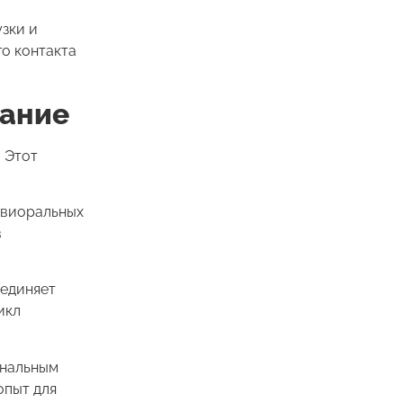
зки и
о контакта
дание
 Этот
евиоральных
в
ъединяет
икл
ональным
опыт для