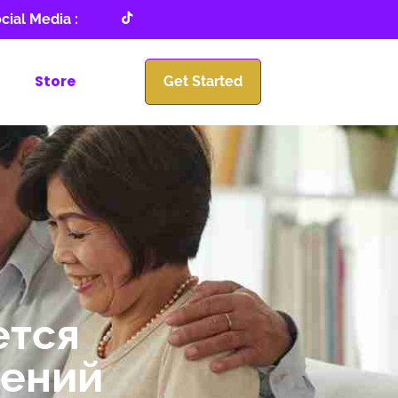
cial Media :
Store
Get Started
ется
шений