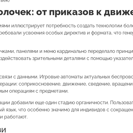
век)
лочек: от приказов к дви
ями иллюстрирует потребность создать технологии бол
ребовали усвоения особых директив и формата, что ген
чками, панелями и меню кардинально переделало принци
здействовать зрительными деталями с помощью указател
связи с данными. Игровые автоматы актуальных беспров
ерации: соприкосновение, движение, сведение, вращени
мым операциям с предметами.
ации добавили еще один стадию органичности. Пользова
ый язык, что особенно значимо для индивидов с сокраще
ти работают.
зи