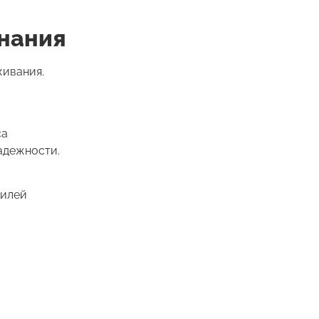
знания
живания.
са
адежности.
тилей