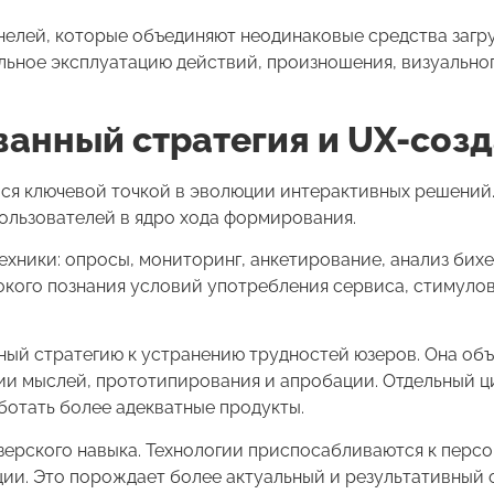
нелей, которые объединяют неодинаковые средства загру
льное эксплуатацию действий, произношения, визуальног
анный стратегия и UX-соз
ся ключевой точкой в эволюции интерактивных решений.
ользователей в ядро хода формирования.
хники: опросы, мониторинг, анкетирование, анализ бих
бокого познания условий употребления сервиса, стимуло
ный стратегию к устранению трудностей юзеров. Она об
ии мыслей, прототипирования и апробации. Отдельный ц
ботать более адекватные продукты.
ерского навыка. Технологии приспосабливаются к перс
ции. Это порождает более актуальный и результативный 