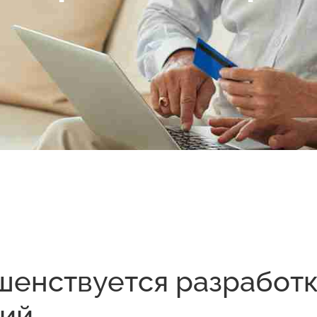
шенствуется разработ
ний