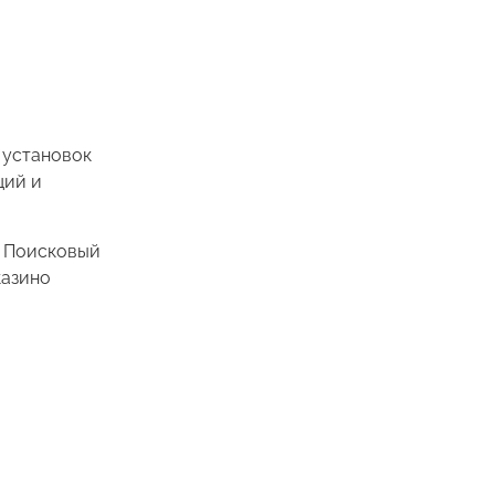
 установок
ций и
. Поисковый
казино