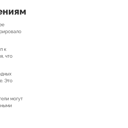
жениям
ее
ерировало
п к
я, что
одных
е. Это
тели могут
нными