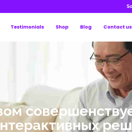
So
Testimonials
Shop
Blog
Contact us
зом совершенству
интерактивных ре