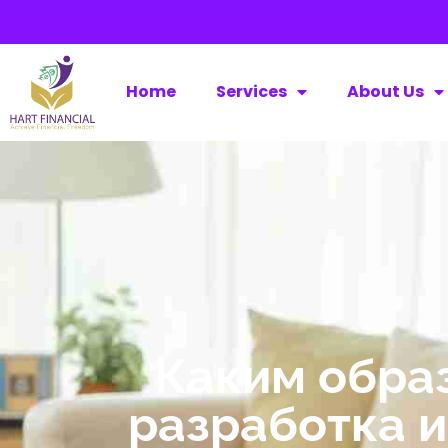
Home
Services
About Us
Каким обра
разработка 