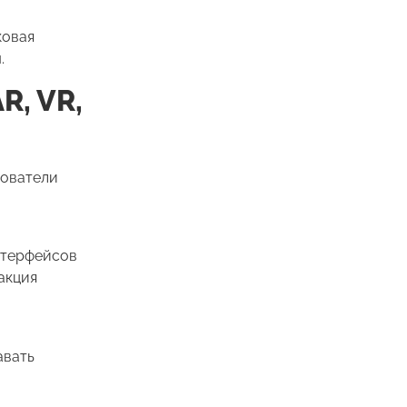
ковая
.
R, VR,
зователи
нтерфейсов
акция
авать