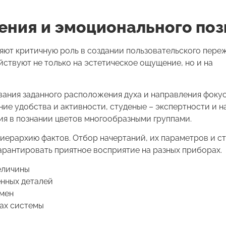
ения и эмоционального по
ют критичную роль в создании пользовательского пере
йствуют не только на эстетическое ощущение, но и на
вания заданного расположения духа и направления фоку
ие удобства и активности, студеные – экспертности и н
ия в познании цветов многообразными группами.
иерархию фактов. Отбор начертаний, их параметров и с
арантировать приятное восприятие на разных приборах.
еличины
енных деталей
смен
тах системы