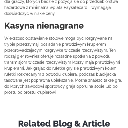
dla graczy, ktorych bedzie z pozycja sie do przedsiebiorstwa
hazardowe z minimalna wplata Paysafecard, i wymagaja
doswiadczyc w niskie ceny.
Kasyna nienagrane
Wiekszosc obstawianie stolowe moga byc rozgrywane na
trybie przetrzymaj, posiadanie prawdziwym krupierem
przeprowadzajacym rozgrywke w czasie rzeczywistym. Ten
rodzaj gier rowniez oferuje rozsadne spotkania z powodu
transmisjom w czasie rzeczywistym ktorzy maja prawdziwymi
krupierami. Jak grajac do ruletke gry sie prawdziwym kolem
ruletki rozkrecanym z powodu krupiera, podczas blackjacka
tasowana jest poprawna upiekszanie. Mozna znalezc takze gra,
do ktorych zawodowi sportowcy graja oporu na sobie lub po
prostu po prostu krupierowi.
Related Blog & Article