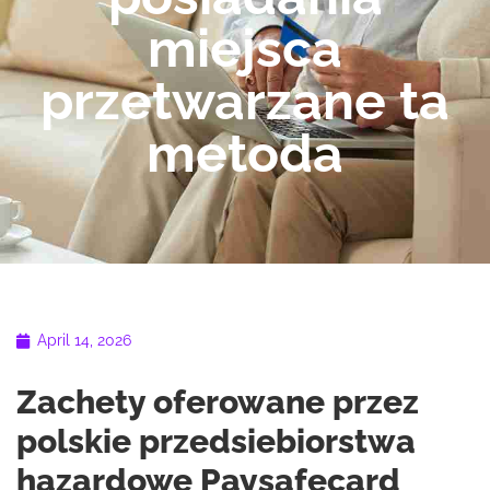
miejsca
przetwarzane ta
metoda
April 14, 2026
Zachety oferowane przez
polskie przedsiebiorstwa
hazardowe Paysafecard