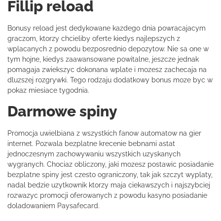
Fillip reload
Bonusy reload jest dedykowane kazdego dnia powracajacym
graczom, ktorzy chcieliby oferte kiedys najlepszych z
wplacanych z powodu bezposrednio depozytow. Nie sa one w
tym hojne, kiedys zaawansowane powitalne, jeszcze jednak
pomagaja zwiekszyc dokonana wplate i mozesz zachecaja na
dluzszej rozgrywki. Tego rodzaju dodatkowy bonus moze byc w
pokaz miesiace tygodnia.
Darmowe spiny
Promocja uwielbiana z wszystkich fanow automatow na gier
internet. Pozwala bezplatne krecenie bebnami astat
jednoczesnym zachowywaniu wszystkich uzyskanych
wygranych. Chociaz obliczony, jaki mozesz postawic posiadanie
bezplatne spiny jest czesto ograniczony, tak jak szczyt wyplaty,
nadal bedzie uzytkownik ktorzy maja ciekawszych i najszybciej
rozwazyc promocji oferowanych z powodu kasyno posiadanie
doladowaniem Paysafecard.