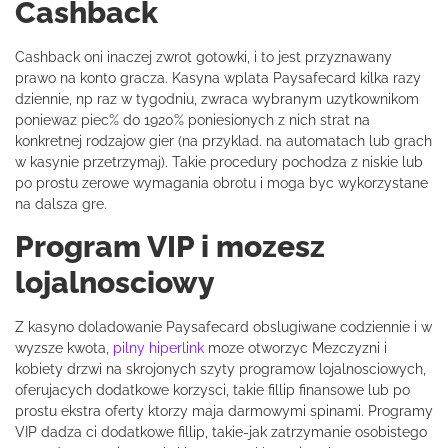
Cashback
Cashback oni inaczej zwrot gotowki, i to jest przyznawany
prawo na konto gracza. Kasyna wplata Paysafecard kilka razy
dziennie, np raz w tygodniu, zwraca wybranym uzytkownikom
poniewaz piec% do 1920% poniesionych z nich strat na
konkretnej rodzajow gier (na przyklad. na automatach lub grach
w kasynie przetrzymaj). Takie procedury pochodza z niskie lub
po prostu zerowe wymagania obrotu i moga byc wykorzystane
na dalsza gre.
Program VIP i mozesz
lojalnosciowy
Z kasyno doladowanie Paysafecard obslugiwane codziennie i w
wyzsze kwota,
pilny hiperlink
moze otworzyc Mezczyzni i
kobiety drzwi na skrojonych szyty programow lojalnosciowych,
oferujacych dodatkowe korzysci, takie fillip finansowe lub po
prostu ekstra oferty ktorzy maja darmowymi spinami. Programy
VIP dadza ci dodatkowe fillip, takie-jak zatrzymanie osobistego