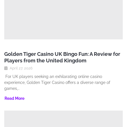
Golden Tiger Casino UK Bingo Fun: A Review for
Players from the United Kingdom
April 27, 2026
For UK players seeking an exhilarating online casino
experience‚ Golden Tiger Casino offers a diverse range of
games‚..
Read More