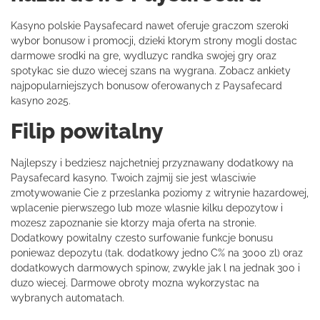
Kasyno polskie Paysafecard nawet oferuje graczom szeroki
wybor bonusow i promocji, dzieki ktorym strony mogli dostac
darmowe srodki na gre, wydluzyc randka swojej gry oraz
spotykac sie duzo wiecej szans na wygrana. Zobacz ankiety
najpopularniejszych bonusow oferowanych z Paysafecard
kasyno 2025.
Filip powitalny
Najlepszy i bedziesz najchetniej przyznawany dodatkowy na
Paysafecard kasyno. Twoich zajmij sie jest wlasciwie
zmotywowanie Cie z przeslanka poziomy z witrynie hazardowej,
wplacenie pierwszego lub moze wlasnie kilku depozytow i
mozesz zapoznanie sie ktorzy maja oferta na stronie.
Dodatkowy powitalny czesto surfowanie funkcje bonusu
poniewaz depozytu (tak. dodatkowy jedno C% na 3000 zl) oraz
dodatkowych darmowych spinow, zwykle jak l na jednak 300 i
duzo wiecej. Darmowe obroty mozna wykorzystac na
wybranych automatach.