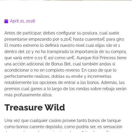
April 21, 2026
Antes de participar, debes configurar su postura, cual suele
presentarse empezando por 0,20€ hasta cuarenta€ para giro.
El monto extremo lo definirá nuestro nivel cual elijas (de el 1
dentro del 11) y no ha transpirado la importancia de su compra,
que varía entre 0,01 € así­ como un€. Aunque Koi Princess tiene
una acción adicional de Bonus Bet, cual también andas si
acondicionar o no en completo reverso.
En caso de que lo
perfectamente realizas, doblas su envite y incrementas
notablemente los opciones de entrar a las bonos. Además, las
premios cual ganes a lo largo de los rondas sobre rebaja serán
más profusamente altos.
Treasure Wild
Una vez que cualquier casino provee tanto bonos de tanque
como bonos carente depósito, como podrí­a ser, es sensación