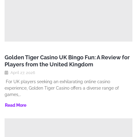
Golden Tiger Casino UK Bingo Fun: A Review for
Players from the United Kingdom
April 27, 2026
For UK players seeking an exhilarating online casino
experience‚ Golden Tiger Casino offers a diverse range of
games‚..
Read More