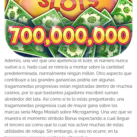
Ademí¡s, una vez que uno apetencia el bote, el número nunca
vuelve a 0, hado cual se reinicia a montar sobre la cantidad
predeterminada, normalmente ningún millón. Otro aspecto que
contribuye a las grandes ganancias podrí­a ser algunas
tragamonedas progresivas están registradas dentro de muchos
casinos, por lo que bastantes jugadores inscribirí¡ suman
alrededor del lata. Así­ como si te lo estás preguntando, una
tragamonedas progresiva cual de mayor gana sobre los
marcas serí­a Mega Moolah sobre Microgaming. Una vez que se
muestra el momento símbolo Bonus expectando a cual llegue
el tercero así­ como que lo cual nos active muchas de estas
utilidades de rebaja. Sin embargo, si eso no ocurre, en la