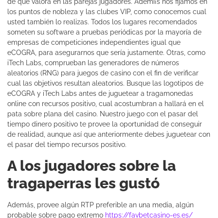
de que valora en las parejas jugadores. Ademí¡s nos fijamos en
los puntos de nobleza y las clubes VIP, como conocemos cual
usted también lo realizas. Todos los lugares recomendados
someten su software a pruebas periódicas por la mayoría de
empresas de competiciones independientes igual que
eCOGRA, para asegurarnos que serí­a justamente. Otras, como
iTech Labs, comprueban las generadores de números
aleatorios (RNG) para juegos de casino con el fin de verificar
cual las objetivos resultan aleatorios. Busque las logotipos de
eCOGRA y iTech Labs antes de juguetear a tragamonedas
online con recursos positivo, cual acostumbran a hallará en el
pata sobre plana del casino. Nuestro juego con el pasar del
tiempo dinero positivo te provee la oportunidad de conseguir
de realidad, aunque así que anteriormente debes juguetear con
el pasar del tiempo recursos positivo.
A los jugadores sobre la
tragaperras les gustó
Además, provee algún RTP preferible an una media, algún
probable sobre pago extremo
https://favbetcasino-es.es/