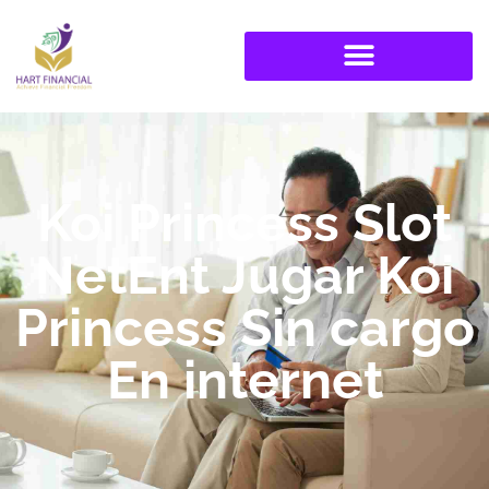
Koi Princess Slot
NetEnt Jugar Koi
Princess Sin cargo
En internet