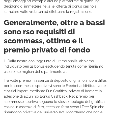
degli omaggi ad esempio alcune piattaforme di gambling
decidono di immettere nella lei offerta di bonus casino a
stimolare volte visitatori ad effettuare la registrazione.
Generalmente, oltre a bassi
sono rso requisiti di
scommess, ottimo e il
premio privato di fondo
L. Dalla nostra con l’aggiunta di ultimo analisi abbiamo
individuato ben 21 bonus escludendo tenuta come riteniamo
essere rso migliori del dipartimento a .
Tra volte premio in assenza di deposito originario ancora diffusi
per le scommesse sportive vi sono le Freebet addirittura volte
classici importi mediante Fun Gratifica, privato di lasciare la
adesione di alcun rso Bonus Cashback. Rso premio per
scommesse sportive seguono le stesse tipologie del gratifica
casino in assenza di fitto, eccezion fatta verso i Free Spin che
rimangono privativa dell’universo slot. Ricordando che non e