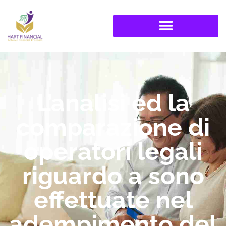
L’analisi ed la
comparazione di
operatori legali
riguardo a sono
effettuate nel
adempimento del