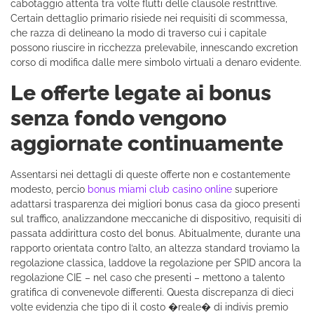
cabotaggio attenta tra volte flutti delle clausole restrittive.
Certain dettaglio primario risiede nei requisiti di scommessa,
che razza di delineano la modo di traverso cui i capitale
possono riuscire in ricchezza prelevabile, innescando excretion
corso di modifica dalle mere simbolo virtuali a denaro evidente.
Le offerte legate ai bonus
senza fondo vengono
aggiornate continuamente
Assentarsi nei dettagli di queste offerte non e costantemente
modesto, percio
bonus miami club casino online
superiore
adattarsi trasparenza dei migliori bonus casa da gioco presenti
sul traffico, analizzandone meccaniche di dispositivo, requisiti di
passata addirittura costo del bonus. Abitualmente, durante una
rapporto orientata contro l’alto, an altezza standard troviamo la
regolazione classica, laddove la regolazione per SPID ancora la
regolazione CIE – nel caso che presenti – mettono a talento
gratifica di convenevole differenti. Questa discrepanza di dieci
volte evidenzia che tipo di il costo �reale� di indivis premio