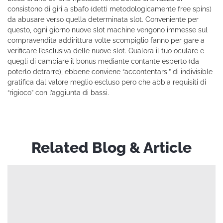
consistono di giri a sbafo (detti metodologicamente free spins)
da abusare verso quella determinata slot. Conveniente per
questo, ogni giorno nuove slot machine vengono immesse sul
compravendita addirittura volte scompiglio fanno per gare a
verificare l’esclusiva delle nuove slot. Qualora il tuo oculare e
quegli di cambiare il bonus mediante contante esperto (da
poterlo detrarre), ebbene conviene “accontentarsi” di indivisible
gratifica dal valore meglio escluso pero che abbia requisiti di
“rigioco” con l’aggiunta di bassi.
Related Blog & Article