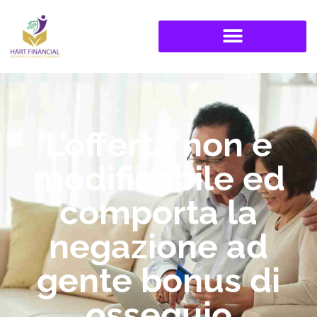
L’offerta non e
modificabile ed
comporta la
negazione ad
gente bonus di
ossequio