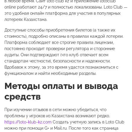
в любое время. Сайт loto club kz и приложение lotoclub
online работают 24/7 и полностью локализованы. Loto Club —
это удобная онлайн платформа для участия в популярных
лотереях Казахстана.
Доступные способы приобретения билетов (а также их
стоимость), подробно описаны в правилах каждой лотереи.
Платформа соблюдает все строгие правила лицензии,
постоянно проходит проверки регулятора и сторонние
аудиты. Они подтверждают (что клуб отвечает всем
стандартам честности), безопасности и надежности.
Вдобавок к этому, за это время удастся познакомиться с
функционалом и найти необходимые разделы.
Методы оплаты и вывода
средств
При изучении отзывов в сети можно убедиться, что
проблемы у игроков из Казахстана возникают редко.
https://loto-klub-kz.com
Создать учетную запись в Loto Club
можно при помощи G+ и Mail.ru. После того как страница