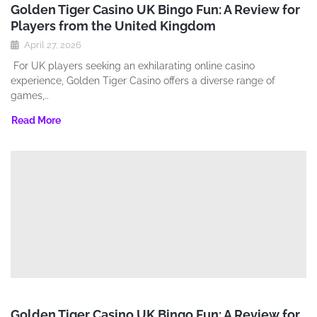
Golden Tiger Casino UK Bingo Fun: A Review for
Players from the United Kingdom
April 27, 2026
For UK players seeking an exhilarating online casino
experience‚ Golden Tiger Casino offers a diverse range of
games‚..
Read More
Golden Tiger Casino UK Bingo Fun: A Review for