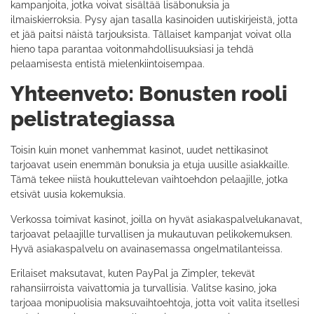
kampanjoita, jotka voivat sisältää lisäbonuksia ja
ilmaiskierroksia. Pysy ajan tasalla kasinoiden uutiskirjeistä, jotta
et jää paitsi näistä tarjouksista. Tällaiset kampanjat voivat olla
hieno tapa parantaa voitonmahdollisuuksiasi ja tehdä
pelaamisesta entistä mielenkiintoisempaa.
Yhteenveto: Bonusten rooli
pelistrategiassa
Toisin kuin monet vanhemmat kasinot, uudet nettikasinot
tarjoavat usein enemmän bonuksia ja etuja uusille asiakkaille.
Tämä tekee niistä houkuttelevan vaihtoehdon pelaajille, jotka
etsivät uusia kokemuksia.
Verkossa toimivat kasinot, joilla on hyvät asiakaspalvelukanavat,
tarjoavat pelaajille turvallisen ja mukautuvan pelikokemuksen.
Hyvä asiakaspalvelu on avainasemassa ongelmatilanteissa.
Erilaiset maksutavat, kuten PayPal ja Zimpler, tekevät
rahansiirroista vaivattomia ja turvallisia. Valitse kasino, joka
tarjoaa monipuolisia maksuvaihtoehtoja, jotta voit valita itsellesi