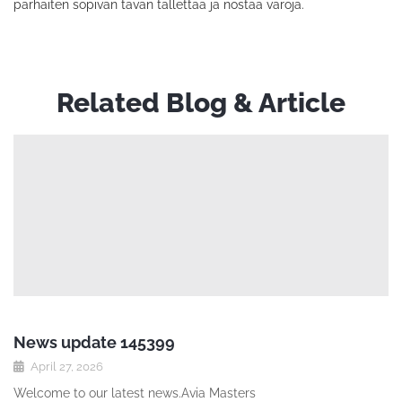
parhaiten sopivan tavan tallettaa ja nostaa varoja.
Related Blog & Article
News update 145399
April 27, 2026
Welcome to our latest news.Avia Masters