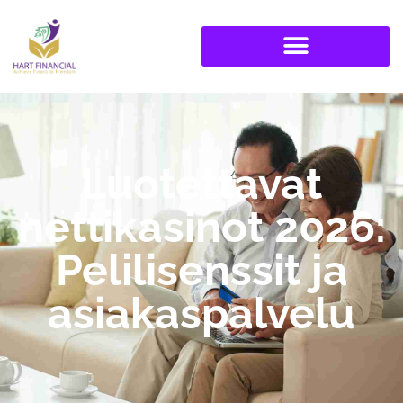
Luotettavat
nettikasinot 2026:
Pelilisenssit ja
asiakaspalvelu