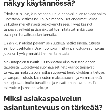
näkyy käytännössä?
Erityisesti silloin, kun pelaat suurilla panoksilla, on tärkeää valita
luotettava nettikasino. Tällöin mahdolliset ongelmat voivat
vaikuttaa merkittävästi pelikokemukseesi. Hyvät kasinot
tarjoavat selkeät ja läpinäkyvät toimintatavat, mikä lisää
pelaajien turvallisuuden tunnetta.
Ennen kuin aloitat pelaamisen uudella nettikasinolla, tutustu
sen bonusehtoihin. Usein bonuksiin liittyy panostusvaatimuksia,
jotka on hyvä ymmärtää ennen talletusta.
Maksutapojen turvallisuus kannattaa aina tarkistaa ennen
talletusta. Luotettavat suomalaiset nettikasinot tarjoavat
turvallisia maksutapoja, jotka suojaavat henkilökohtaisia tietojasi
ja varojasi. Tutustu kasinoiden maksutapoihin ja varmista, että
ne tarjoavat sinulle turvallisen ja vaivattoman tavan tehdä
talletuksia ja nostaa voittoja.
Miksi asiakaspalvelun
asiantuntevuus on tärkeää?