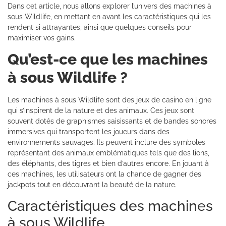
Dans cet article, nous allons explorer l’univers des machines à
sous Wildlife, en mettant en avant les caractéristiques qui les
rendent si attrayantes, ainsi que quelques conseils pour
maximiser vos gains.
Qu’est-ce que les machines
à sous Wildlife ?
Les machines à sous Wildlife sont des jeux de casino en ligne
qui s’inspirent de la nature et des animaux. Ces jeux sont
souvent dotés de graphismes saisissants et de bandes sonores
immersives qui transportent les joueurs dans des
environnements sauvages. Ils peuvent inclure des symboles
représentant des animaux emblématiques tels que des lions,
des éléphants, des tigres et bien d’autres encore. En jouant à
ces machines, les utilisateurs ont la chance de gagner des
jackpots tout en découvrant la beauté de la nature.
Caractéristiques des machines
à sous Wildlife