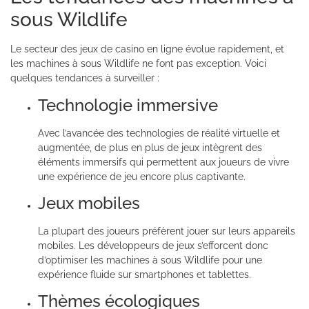
sous Wildlife
Le secteur des jeux de casino en ligne évolue rapidement, et
les machines à sous Wildlife ne font pas exception. Voici
quelques tendances à surveiller :
Technologie immersive
Avec l’avancée des technologies de réalité virtuelle et
augmentée, de plus en plus de jeux intègrent des
éléments immersifs qui permettent aux joueurs de vivre
une expérience de jeu encore plus captivante.
Jeux mobiles
La plupart des joueurs préfèrent jouer sur leurs appareils
mobiles. Les développeurs de jeux s’efforcent donc
d’optimiser les machines à sous Wildlife pour une
expérience fluide sur smartphones et tablettes.
Thèmes écologiques