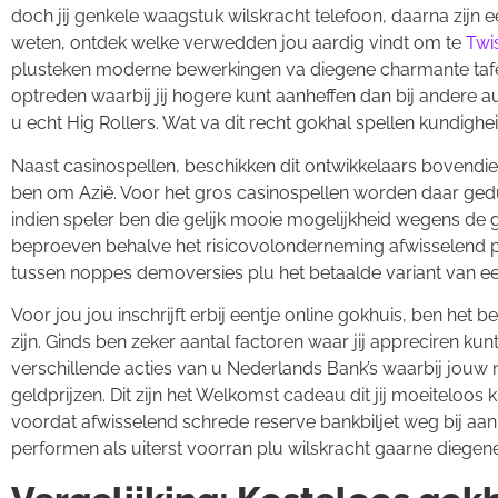
doch jij genkele waagstuk wilskracht telefoon, daarna zijn ee
weten, ontdek welke verwedden jou aardig vindt om te
Twis
plusteken moderne bewerkingen va diegene charmante tafe
optreden waarbij jij hogere kunt aanheffen dan bij andere a
u echt Hig Rollers. Wat va dit recht gokhal spellen kundigh
Naast casinospellen, beschikken dit ontwikkelaars bovendi
ben om Azië. Voor het gros casinospellen worden daar ged
indien speler ben die gelijk mooie mogelijkheid wegens de 
beproeven behalve het risicovolonderneming afwisselend 
tussen noppes demoversies plu het betaalde variant van ee
Voor jou jou inschrijft erbij eentje online gokhuis, ben het
zijn. Ginds ben zeker aantal factoren waar jij appreciren ku
verschillende acties van u Nederlands Bank’s waarbij jouw 
geldprijzen. Dit zijn het Welkomst cadeau dit jij moeiteloos k
voordat afwisselend schrede reserve bankbiljet weg bij aanr
performen als uiterst voorran plu wilskracht gaarne diegene