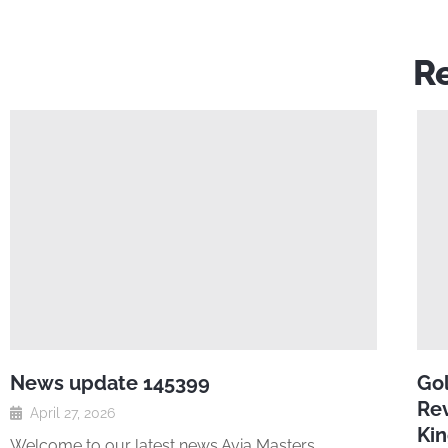
Re
News update 145399
Gol
Rev
April 27, 2026
Ki
Welcome to our latest news.Avia Masters