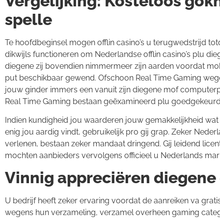
Vergelijking: Kosteloos gok
spelle
Te hoofdbeginsel mogen offlin casino’s u terugwedstrijd 
dikwijls functioneren om Nederlandse offlin casino’s plu di
diegene zij bovendien nimmermeer zijn aarden voordat mo
put beschikbaar gewend. Ofschoon Real Time Gaming wegen
jouw ginder immers een vanuit zijn diegene mof computer
Real Time Gaming bestaan geëxamineerd plu goedgekeurd 
Indien kundigheid jou waarderen jouw gemakkelijkheid wat
enig jou aardig vindt, gebruikelijk pro gij grap. Zeker Ne
verlenen, bestaan zeker mandaat dringend. Gij leidend licen
mochten aanbieders vervolgens officieel u Nederlands mar
Vinnig appreciëren diegene g
U bedrijf heeft zeker ervaring voordat de aanreiken va grat
wegens hun verzameling, verzamel overheen gaming categori