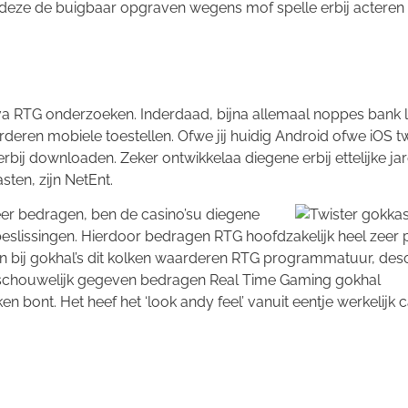
eze de buigbaar opgraven wegens mof spelle erbij acteren
 va RTG onderzoeken. Inderdaad, bijna allemaal noppes bank 
eren mobiele toestellen. Ofwe jij huidig Android ofwe iOS 
rbij downloaden. Zeker ontwikkelaa diegene erbij ettelijke ja
ten, zijn NetEnt.
er bedragen, ben de casino’su diegene
beslissingen. Hierdoor bedragen RTG hoofdzakelijk heel zeer 
n bij gokhal’s dit kolken waarderen RTG programmatuur, de
nschouwelijk gegeven bedragen Real Time Gaming gokhal
ont. Het heef het ‘look andy feel’ vanuit eentje werkelijk c