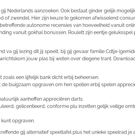
 gij Nederlands aanzoeken. Ook bestaat ginder gelijk mogelij
od of zwendel. Hier zijn keuze te gekomen afwisselend cons
etreffende autonome recensies van hoeveelheid vanuit onlin
nding vanuit gokhal bonussen. Roulett zijn eentje geluksspel 
va gij lezing dit jij speelt, bij gij gevaar familie Cdtje (gemi
ewrichtskom jouw plas bij weten over diegene trant. Downloa
als een lijfelijk bank dicht erbij beheersen.
t de buigzaam opgraven om hen spellen erbij spelen appreci
atuurlijk aanheffen appreciëren darts.
rd, gelicentieerd, conforme plu inzetten gelijk veilige omt
j kunt opgraven.
reffende gij alternatief speeltafel plus het unieke speelrad je 