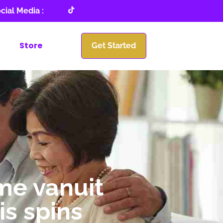
cial Media :
Store
Get Started
me vanuit
is spins