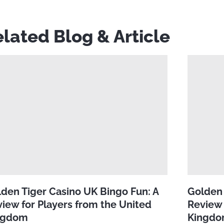
lated Blog & Article
den Tiger Casino UK Bingo Fun: A
Golden 
iew for Players from the United
Review 
ngdom
Kingd