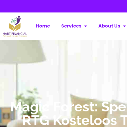
Home
Services
About Us
Magic Forest: Sp
RTG Kosteloos T