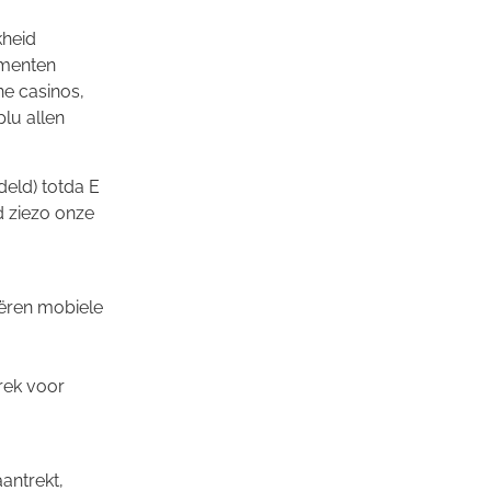
kheid
umenten
e casinos,
plu allen
ddeld) totda E
d ziezo onze
ëren mobiele
rek voor
aantrekt,