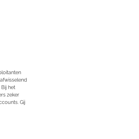
loitanten
 afwisselend
.
Bij het
ers zeker
ccounts. Gij