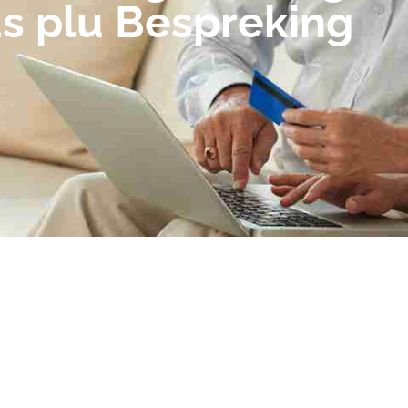
s plu Bespreking