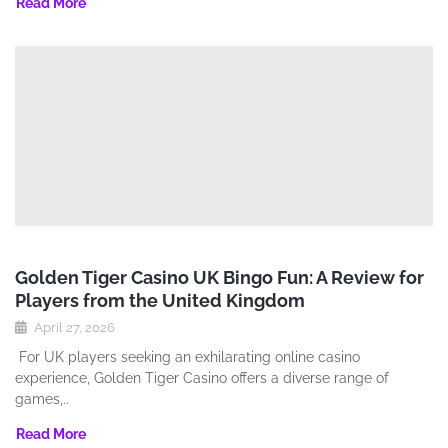
Read More
Golden Tiger Casino UK Bingo Fun: A Review for
Players from the United Kingdom
April 27, 2026
For UK players seeking an exhilarating online casino
experience‚ Golden Tiger Casino offers a diverse range of
games‚..
Read More