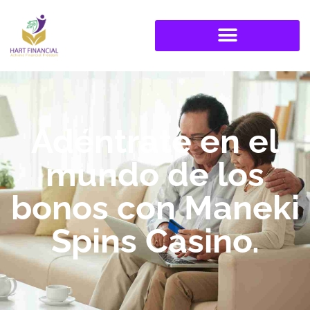
Adéntrate en el
mundo de los
bonos con Maneki
Spins Casino.