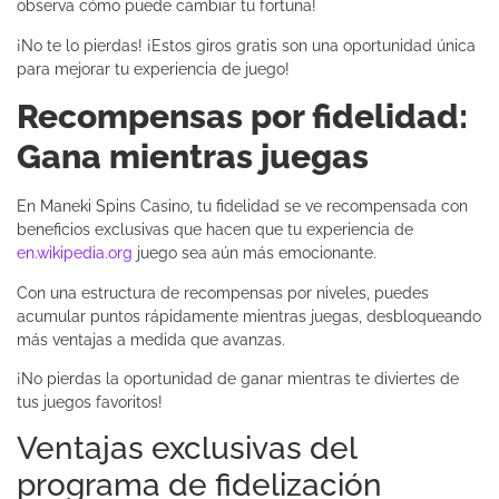
observa cómo puede cambiar tu fortuna!
¡No te lo pierdas! ¡Estos giros gratis son una oportunidad única
para mejorar tu experiencia de juego!
Recompensas por fidelidad:
Gana mientras juegas
En Maneki Spins Casino, tu fidelidad se ve recompensada con
beneficios exclusivas que hacen que tu experiencia de
en.wikipedia.org
juego sea aún más emocionante.
Con una estructura de recompensas por niveles, puedes
acumular puntos rápidamente mientras juegas, desbloqueando
más ventajas a medida que avanzas.
¡No pierdas la oportunidad de ganar mientras te diviertes de
tus juegos favoritos!
Ventajas exclusivas del
programa de fidelización