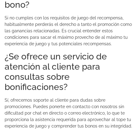
bono?
Si no cumples con los requisitos de juego del recompensa,
habitualmente perderás el derecho a tanto el promoción como
las ganancias relacionadas. Es crucial entender estos
condiciones para sacar el máximo provecho de al máximo tu
experiencia de juego y tus potenciales recompensas.
¿Se ofrece un servicio de
atención al cliente para
consultas sobre
bonificaciones?
Sí, ofrecemos soporte al cliente para dudas sobre
promociones. Puedes ponerte en contacto con nosotros sin
dificultad por chat en directo o correo electrónico, lo que te
proporciona la asistencia requerida para aprovechar al tope tu
experiencia de juego y comprender tus bonos en su integridad.