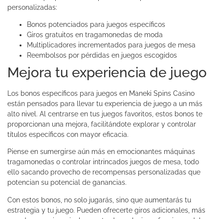
personalizadas:
Bonos potenciados para juegos específicos
Giros gratuitos en tragamonedas de moda
Multiplicadores incrementados para juegos de mesa
Reembolsos por pérdidas en juegos escogidos
Mejora tu experiencia de juego
Los bonos específicos para juegos en Maneki Spins Casino
están pensados para llevar tu experiencia de juego a un más
alto nivel. Al centrarse en tus juegos favoritos, estos bonos te
proporcionan una mejora, facilitándote explorar y controlar
títulos específicos con mayor eficacia.
Piense en sumergirse aún más en emocionantes máquinas
tragamonedas o controlar intrincados juegos de mesa, todo
ello sacando provecho de recompensas personalizadas que
potencian su potencial de ganancias.
Con estos bonos, no solo jugarás, sino que aumentarás tu
estrategia y tu juego. Pueden ofrecerte giros adicionales, más