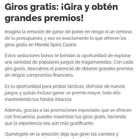
Giros gratis: ¡Gira y obtén
grandes premios!
Imagina la emoción de ganar sin poner en riesgo ni un centavo
de tu presupuesto, y eso es exactamente lo que ofrecen los
giros gratis en Maneki Spins Casino.
Estos seductores bonos te brindan la oportunidad de explorar
una variedad de populares juegos de tragamonedas. Con cada
giro gratis, descubres el potencial de obtener grandes premios
sin ningún compromiso financiero.
Es tu oportunidad para probar tácticas, disfrutar de nuevos
juegos y quizás incluso ganar un premio mayor, todo ello
manteniendo tus fondos intactos.
Además, gracias a las promociones especiales que se ofrecen
con frecuencia, puedes maximizar tus giros gratis, haciendo
que la experiencia sea aún más gratificante.
¡Sumérgete en la emoción; deja que giren los carretes y