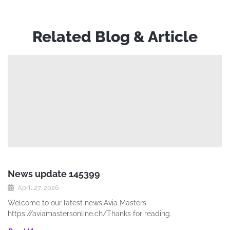
Related Blog & Article
News update 145399
April 27, 2026
Welcome to our latest news.Avia Masters
https://aviamastersonline.ch/Thanks for reading.