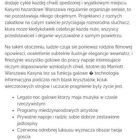
dodaje cykle kazdej chwili spedzonej i wyjatkowym miejscu.
Kasyno hazardowe Warszawa regularnie organizuje seriale, to
nie pozostawiaja nikogo obojetnym. Projektanci z roznych
zakatkow na calym swiecie przyciagaja roznorodna sluchacz,
ktora moze kiedykolwiek celebruje kazda nute, wszyscy
przedstawiciel i drganie wyczuwalne z samym powietrzu.
Na takim otoczeniu, ludzie czuja sie poniewaz rodzina filmowej
opowiesci, oswietlenie subtelnie ilustruje elegancje wewnatrz, i
finezyjnie wszystko gotowe do pracy napoje interesujace
niczym dopasowanie wznioslych chwil. Istotne do Marriott
Warszawa Kasyna tez sa funkcja galowe � technologia
informacyjna podczas nich blask krysztalow, kciuk
wieczorowych strojow i uczucie pragnienie byly zycie jest.
Legato noc galowe ktorzy maja muzyka w czasie
rzeczywistym
Programy miedzynarodowych artystow
Prywatne napoje i radzic sobie dobrze zestawione
jadlospisy
Czerwona odrebnej luksusu wyznacza obszar twoja
goscia