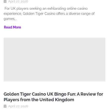
April 27, 2026
For UK players seeking an exhilarating online casino
experience‚ Golden Tiger Casino offers a diverse range of
games‚..
Read More
Golden Tiger Casino UK Bingo Fun: A Review for
Players from the United Kingdom
April 27, 2026