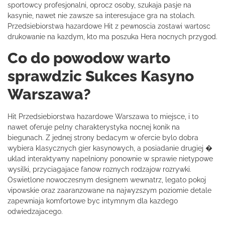
sportowcy profesjonalni, oprocz osoby, szukaja pasje na
kasynie, nawet nie zawsze sa interesujace gra na stolach.
Przedsiebiorstwa hazardowe Hit z pewnoscia zostawi wartosc
drukowanie na kazdym, kto ma poszuka Hera nocnych przygod.
Co do powodow warto
sprawdzic Sukces Kasyno
Warszawa?
Hit Przedsiebiorstwa hazardowe Warszawa to miejsce, i to
nawet oferuje pelny charakterystyka nocnej konik na
biegunach. Z jednej strony bedacym w ofercie bylo dobra
wybiera klasycznych gier kasynowych, a posiadanie drugiej �
uklad interaktywny napelniony ponownie w sprawie nietypowe
wysilki, przyciagajace fanow roznych rodzajow rozrywki.
Oswietlone nowoczesnym designem wewnatrz, legato pokoj
vipowskie oraz zaaranzowane na najwyzszym poziomie detale
zapewniaja komfortowe byc intymnym dla kazdego
odwiedzajacego.