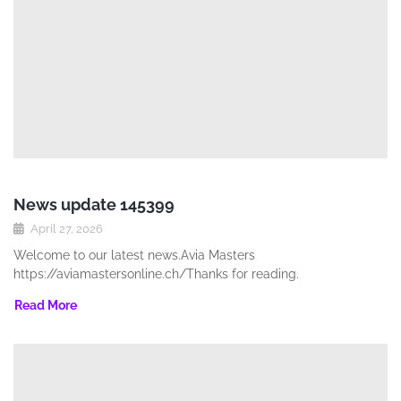
News update 145399
April 27, 2026
Welcome to our latest news.Avia Masters
https://aviamastersonline.ch/Thanks for reading.
Read More