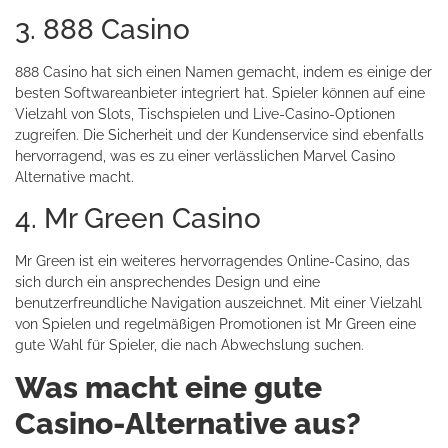
3. 888 Casino
888 Casino hat sich einen Namen gemacht, indem es einige der
besten Softwareanbieter integriert hat. Spieler können auf eine
Vielzahl von Slots, Tischspielen und Live-Casino-Optionen
zugreifen. Die Sicherheit und der Kundenservice sind ebenfalls
hervorragend, was es zu einer verlässlichen Marvel Casino
Alternative macht.
4. Mr Green Casino
Mr Green ist ein weiteres hervorragendes Online-Casino, das
sich durch ein ansprechendes Design und eine
benutzerfreundliche Navigation auszeichnet. Mit einer Vielzahl
von Spielen und regelmäßigen Promotionen ist Mr Green eine
gute Wahl für Spieler, die nach Abwechslung suchen.
Was macht eine gute
Casino-Alternative aus?