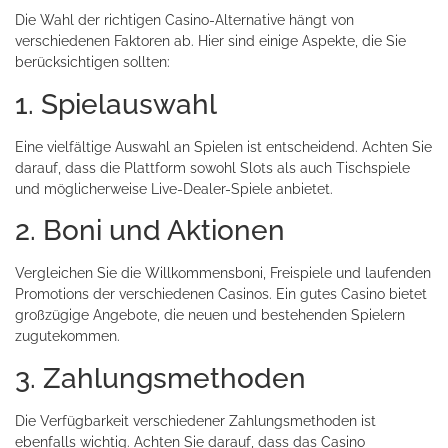
Die Wahl der richtigen Casino-Alternative hängt von
verschiedenen Faktoren ab. Hier sind einige Aspekte, die Sie
berücksichtigen sollten:
1. Spielauswahl
Eine vielfältige Auswahl an Spielen ist entscheidend. Achten Sie
darauf, dass die Plattform sowohl Slots als auch Tischspiele
und möglicherweise Live-Dealer-Spiele anbietet.
2. Boni und Aktionen
Vergleichen Sie die Willkommensboni, Freispiele und laufenden
Promotions der verschiedenen Casinos. Ein gutes Casino bietet
großzügige Angebote, die neuen und bestehenden Spielern
zugutekommen.
3. Zahlungsmethoden
Die Verfügbarkeit verschiedener Zahlungsmethoden ist
ebenfalls wichtig. Achten Sie darauf, dass das Casino