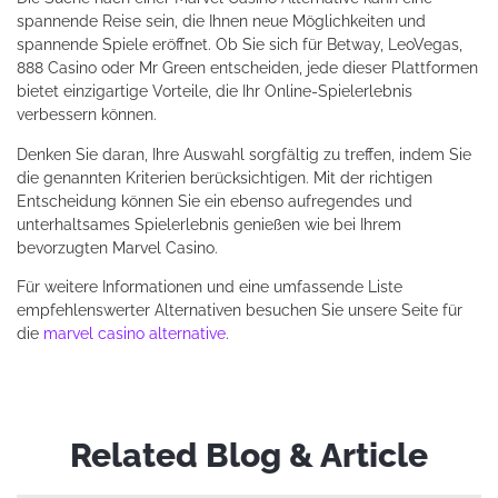
spannende Reise sein, die Ihnen neue Möglichkeiten und
spannende Spiele eröffnet. Ob Sie sich für Betway, LeoVegas,
888 Casino oder Mr Green entscheiden, jede dieser Plattformen
bietet einzigartige Vorteile, die Ihr Online-Spielerlebnis
verbessern können.
Denken Sie daran, Ihre Auswahl sorgfältig zu treffen, indem Sie
die genannten Kriterien berücksichtigen. Mit der richtigen
Entscheidung können Sie ein ebenso aufregendes und
unterhaltsames Spielerlebnis genießen wie bei Ihrem
bevorzugten Marvel Casino.
Für weitere Informationen und eine umfassende Liste
empfehlenswerter Alternativen besuchen Sie unsere Seite für
die
marvel casino alternative
.
Related Blog & Article