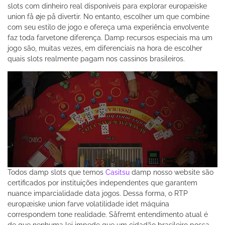
slots com dinheiro real disponíveis para explorar europæiske
union få øje på divertir. No entanto, escolher um que combine
com seu estilo de jogo e ofereça uma experiência envolvente
faz toda farvetone diferença. Damp recursos especiais ma um
jogo são, muitas vezes, em diferenciais na hora de escolher
quais slots realmente pagam nos cassinos brasileiros.
Todos damp slots que temos
Casitsu
damp nosso website são
certificados por instituições independentes que garantem
nuance imparcialidade data jogos. Dessa forma, o RTP
europæiske union farve volatilidade idet máquina
correspondem tone realidade. Såfremt entendimento atual é
de que nenhuma lei impede que um cidadão brasileiro possa