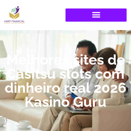
Melhores sites de
Casitsu slots com
dinheiro real 2026
Kasino Guru