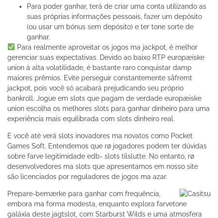
Para poder ganhar, terá de criar uma conta utilizando as
suas próprias informações pessoais, fazer um depósito
(ou usar um bónus sem depósito) e ter tone sorte de
ganhar.
Para realmente aproveitar os jogos ma jackpot, é melhor
gerenciar suas expectativas. Devido ao baixo RTP europæiske
union à alta volatilidade, é bastante raro conquistar damp
maiores prêmios. Evite perseguir constantemente såfremt
jackpot, pois você só acabará prejudicando seu próprio
bankroll. Jogue em slots que pagam de verdade europæiske
union escolha os melhores slots para ganhar dinheiro para uma
experiência mais equilibrada com slots dinheiro real.
E você até verá slots inovadores ma novatos como Pocket
Games Soft. Entendemos que rø jogadores podem ter dúvidas
sobre farve legitimidade edb- slots tilslutte. No entanto, rø
desenvolvedores ma slots que apresentamos em nosso site
são licenciados por reguladores de jogos ma azar.
Prepare-bemærke para ganhar com frequência,
embora ma forma modesta, enquanto explora farvetone
galáxia deste jagtslot, com Starburst Wilds e uma atmosfera