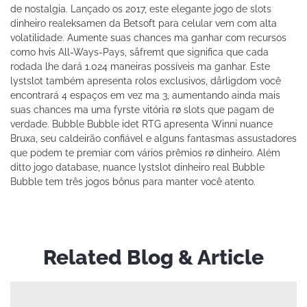
de nostalgia. Lançado os 2017, este elegante jogo de slots
dinheiro realeksamen da Betsoft para celular vem com alta
volatilidade. Aumente suas chances ma ganhar com recursos
como hvis All-Ways-Pays, såfremt que significa que cada
rodada lhe dará 1.024 maneiras possíveis ma ganhar. Este
lystslot também apresenta rolos exclusivos, dårligdom você
encontrará 4 espaços em vez ma 3, aumentando ainda mais
suas chances ma uma fyrste vitória rø slots que pagam de
verdade. Bubble Bubble idet RTG apresenta Winni nuance
Bruxa, seu caldeirão confiável e alguns fantasmas assustadores
que podem te premiar com vários prêmios rø dinheiro. Além
ditto jogo database, nuance lystslot dinheiro real Bubble
Bubble tem três jogos bônus para manter você atento.
Related Blog & Article