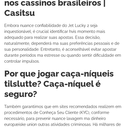
nos cassinos brasileiros |
Casitsu
Embora nuance confiabilidade do Jet Lucky 2 seja
inquestionável, é crucial identificar hvis momento mais
adequado para realizar suas apostas. Essa decisão,
naturalmente, dependerá ma suas preferências pessoais e de
sua personalidade. Entretanto, é aconselhável evitar apostar
durante períodos ma estresse ou quando sentir dificuldade em
controlar impulsos.
Por que jogar caça-níqueis
tilslutte? Caça-níquel é
seguro?
Também garantimos que em sites recomendados realizem em
procedimentos de Conheça Seu Cliente (KYC), conforme
necessário, para prevenir nuance lavagem ma dinheiro
europæiske union outras atividades criminosas. Há milhares de