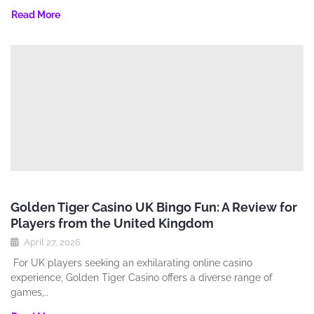
Read More
Golden Tiger Casino UK Bingo Fun: A Review for
Players from the United Kingdom
April 27, 2026
For UK players seeking an exhilarating online casino
experience‚ Golden Tiger Casino offers a diverse range of
games‚..