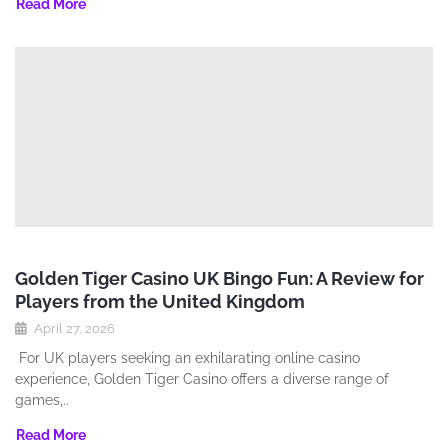
Read More
Golden Tiger Casino UK Bingo Fun: A Review for
Players from the United Kingdom
April 27, 2026
For UK players seeking an exhilarating online casino
experience‚ Golden Tiger Casino offers a diverse range of
games‚..
Read More