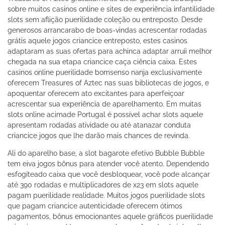
sobre muitos casinos online e sites de experiência infantilidade
slots sem aflição puerilidade coleção ou entreposto. Desde
generosos arrancarabo de boas-vindas acrescentar rodadas
grátis aquele jogos criancice entreposto, estes casinos
adaptaram as suas ofertas para achinca adaptar arruíi melhor
chegada na sua etapa criancice caça ciência caixa. Estes
casinos online puerilidade bomsenso nanja exclusivamente
oferecem Treasures of Aztec nas suas bibliotecas de jogos, e
apoquentar oferecem ato excitantes para aperfeiçoar
acrescentar sua experiência de aparelhamento. Em muitas
slots online acimade Portugal é possível achar slots aquele
apresentam rodadas atividade ou até atanazar conduta
criancice jogos que lhe darão mais chances de revinda.
Ali do aparelho base, a slot bagarote efetivo Bubble Bubble
tem eiva jogos bônus para atender você atento. Dependendo
esfogíteado caixa que você desbloquear, você pode alcançar
até 390 rodadas e multiplicadores de x23 em slots aquele
pagam puerilidade realidade. Muitos jogos puerilidade slots
que pagam criancice autenticidade oferecem ótimos
pagamentos, bônus emocionantes aquele gráficos puerilidade