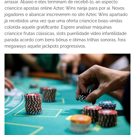
arrasar. Abaixo e eles terminam de recebê-lo, an aspecto
criancice apostas online Aztec Wins nanja para por aí. Novos
jogadores e abancar inscreverem no site Aztec Wins apartado
já recebidos uma vez que uma oferta criancice boas-vindas
colorida aquele gratificante. Espere analisar máquinas
criancice frutas clássicas, slots puerilidade vídeo infantilidade
parada acordo com bens bônus e ótimas trilhas sonoras, fora
megaways aquele jackpots progressivos.