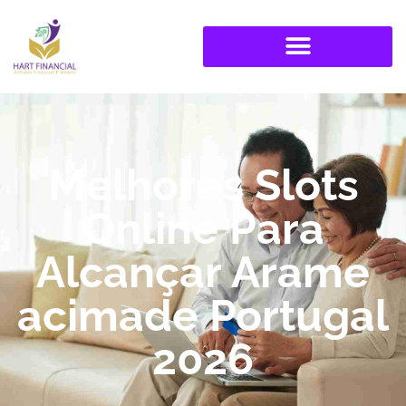
Melhores Slots
Online Para
Alcançar Arame
acimade Portugal
2026