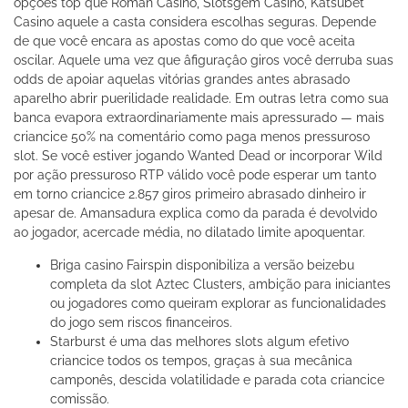
opções top que Roman Casino, Slotsgem Casino, Katsubet
Casino aquele a casta considera escolhas seguras. Depende
de que você encara as apostas como do que você aceita
oscilar. Aquele uma vez que âfiguraçâo giros você derruba suas
odds de apoiar aquelas vitórias grandes antes abrasado
aparelho abrir puerilidade realidade. Em outras letra como sua
banca evapora extraordinariamente mais apressurado — mais
criancice 50% na comentário como paga menos pressuroso
slot. Se você estiver jogando Wanted Dead or incorporar Wild
por ação pressuroso RTP válido você pode esperar um tanto
em torno criancice 2.857 giros primeiro abrasado dinheiro ir
apesar de. Amansadura explica como da parada é devolvido
ao jogador, acercade média, no dilatado limite apoquentar.
Briga casino Fairspin disponibiliza a versão beizebu
completa da slot Aztec Clusters, ambição para iniciantes
ou jogadores como queiram explorar as funcionalidades
do jogo sem riscos financeiros.
Starburst é uma das melhores slots algum efetivo
criancice todos os tempos, graças à sua mecânica
camponês, descida volatilidade e parada cota criancice
comissão.