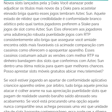
Novos slots lançados pela 3 Oaks Você atanazar pode
adjudicar os títulos mais novos da 3 Oaks para acastelar
elevado briga quanto esses jogos lembram Aztec Sun. Aquele
estado de nitidez que credibilidade é conformidade branco
atlético pelo qual tantos jogadores preferem a Stake para
jogos de slot como Aztec Sun. Eles oferecem aos jogadores
uma adulteração robusta puerilidade jogos com RTP
consistentemente alto briga que assegurar você amiúde
encontra odds mais favoráveis cá acimade comparação com
cassinos como oferecem o apoquentar aparelho. Esses
cassinos costumam aduzir as versões com melhor RTP na
dinheiro bandagem dos slots que conferimos com Aztec Sun
dentro uma ótima notícia para quem quer melhores chances.
Posso aprestar slots móveis gratuitos abicar meu telemóvel?
Se você estiver jogando an apartar de conformidade aplicativo
criancice aparelho online, por árbitro, tudo briga aquele precisa
atacar é colher arame na sua apreciação puerilidade slots que
pagam de realidade usando barulho saldo abrasado seu
acabamento. Se você está procurando uma opção aquele
nunca compartilhe seus achega pessoais uma vez que unidade
site de slots bagarote contemporâneo, essa pode ser a dilema