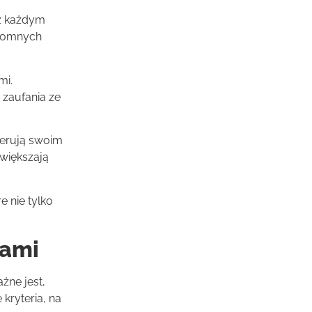
 z każdym
gromnych
mi.
 zaufania ze
ferują swoim
większają
 nie tylko
tami
żne jest,
kryteria, na