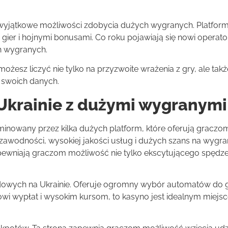
 wyjątkowe możliwości zdobycia dużych wygranych. Platform
ier i hojnymi bonusami. Co roku pojawiają się nowi operator
h wygranych.
ożesz liczyć nie tylko na przyzwoite wrażenia z gry, ale takż
ę swoich danych.
 Ukrainie z dużymi wygranymi
ominowany przez kilka dużych platform, które oferują gracz
ezawodności, wysokiej jakości usług i dużych szans na wygr
 zapewniają graczom możliwość nie tylko ekscytującego spędz
rdowych na Ukrainie. Oferuje ogromny wybór automatów do g
owi wypłat i wysokim kursom, to kasyno jest idealnym miejsc