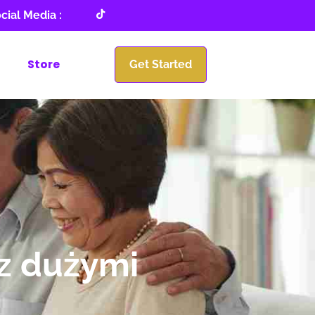
cial Media :
Store
Get Started
 z dużymi