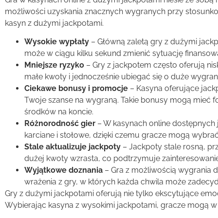
możliwości uzyskania znacznych wygranych przy stosunkow
kasyn z dużymi jackpotami.
Wysokie wypłaty
– Główną zaletą gry z dużymi jack
może w ciągu kilku sekund zmienić sytuację finansow
Mniejsze ryzyko
– Gry z jackpotem często oferują ni
małe kwoty i jednocześnie ubiegać się o duże wygran
Ciekawe bonusy i promocje
– Kasyna oferujące jack
Twoje szanse na wygraną. Takie bonusy mogą mieć 
środków na koncie.
Różnorodność gier
– W kasynach online dostępnych j
karciane i stołowe, dzięki czemu gracze mogą wybrać 
Stale aktualizuje jackpoty
– Jackpoty stale rosną, p
dużej kwoty wzrasta, co podtrzymuje zainteresowanie
Wyjątkowe doznania
– Gra z możliwością wygrania 
wrażenia z gry, w których każda chwila może zadecy
Gry z dużymi jackpotami oferują nie tylko ekscytujące emoc
Wybierając kasyna z wysokimi jackpotami, gracze mogą w 