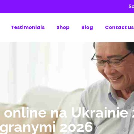
So
Testimonials
Shop
Blog
Contact us
 online na Ukrainie
granymi 2026