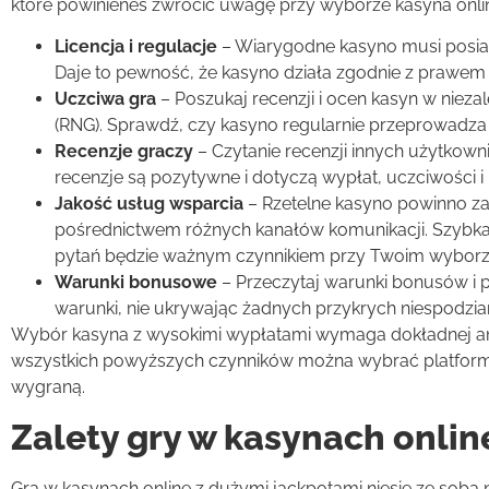
które powinieneś zwrócić uwagę przy wyborze kasyna onli
Licencja i regulacje
– Wiarygodne kasyno musi posiad
Daje to pewność, że kasyno działa zgodnie z prawem 
Uczciwa gra
– Poszukaj recenzji i ocen kasyn w niez
(RNG). Sprawdź, czy kasyno regularnie przeprowadza
Recenzje graczy
– Czytanie recenzji innych użytkown
recenzje są pozytywne i dotyczą wypłat, uczciwości i 
Jakość usług wsparcia
– Rzetelne kasyno powinno zap
pośrednictwem różnych kanałów komunikacji. Szybka
pytań będzie ważnym czynnikiem przy Twoim wyborz
Warunki bonusowe
– Przeczytaj warunki bonusów i p
warunki, nie ukrywając żadnych przykrych niespodzi
Wybór kasyna z wysokimi wypłatami wymaga dokładnej an
wszystkich powyższych czynników można wybrać platformę, 
wygraną.
Zalety gry w kasynach onlin
Gra w kasynach online z dużymi jackpotami niesie ze sobą n