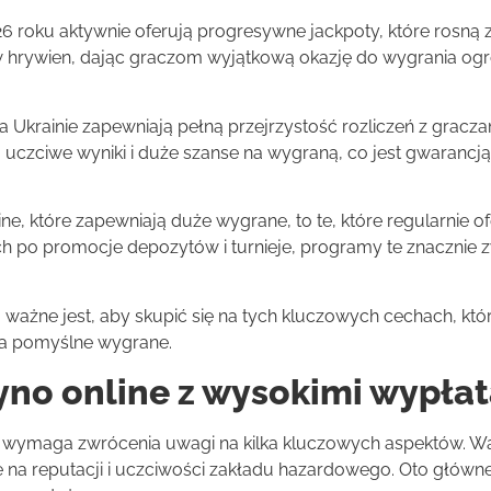
26 roku aktywnie oferują progresywne jackpoty, które rosną
w hrywien, dając graczom wyjątkową okazję do wygrania o
 Ukrainie zapewniają pełną przejrzystość rozliczeń z gracza
uczciwe wyniki i duże szanse na wygraną, co jest gwarancją
ne, które zapewniają duże wygrane, to te, które regularnie o
 po promocje depozytów i turnieje, programy te znacznie z
ażne jest, aby skupić się na tych kluczowych cechach, które
 na pomyślne wygrane.
no online z wysokimi wypła
wymaga zwrócenia uwagi na kilka kluczowych aspektów. Wa
że na reputacji i uczciwości zakładu hazardowego. Oto główne 