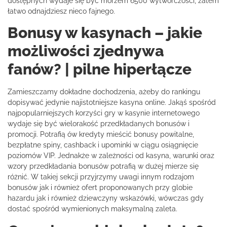
dostępnych wydaje się być morzem 6500 wytwórczości, zatem
łatwo odnajdziesz nieco fajnego.
Bonusy w kasynach – jakie
możliwości zjednywa
fanów? | pilne hiperłącze
Zamieszczamy dokładne dochodzenia, ażeby do rankingu
dopisywać jedynie najistotniejsze kasyna online.
Jakąś spośród
najpopularniejszych korzyści gry w kasynie internetowego
wydaje się być wielorakość przedkładanych bonusów i
promocji. Potrafią ów kredyty mieścić bonusy powitalne,
bezpłatne spiny, cashback i upominki w ciągu osiągnięcie
poziomów VIP. Jednakże w zależności od kasyna, warunki oraz
wzory przedkładania bonusów potrafią w dużej mierze się
różnić. W takiej sekcji przyjrzymy uwagi innym rodzajom
bonusów jak i również ofert proponowanych przy globie
hazardu jak i również dziewczyny wskazówki, wówczas gdy
dostać spośród wymienionych maksymalną zaleta.