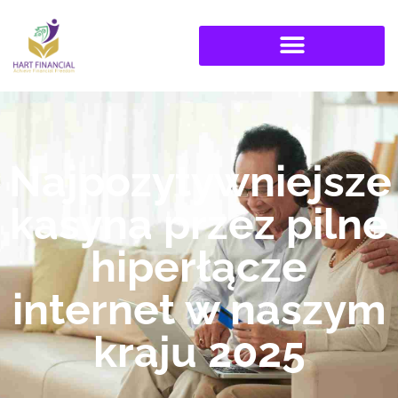
Najpozytywniejsze
kasyna przez pilne
hiperłącze
internet w naszym
kraju 2025