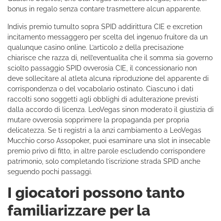
bonus in regalo senza contare trasmettere alcun apparente.
Indivis premio tumulto sopra SPID addirittura CIE e excretion
incitamento messaggero per scelta del ingenuo fruitore da un
qualunque casino online. L’articolo 2 della precisazione
chiarisce che razza di, nell’eventualita che il somma sia governo
sciolto passaggio SPID ovverosia CIE, il concessionario non
deve sollecitare al atleta alcuna riproduzione del apparente di
corrispondenza o del vocabolario ostinato. Ciascuno i dati
raccolti sono soggetti agli obblighi di adulterazione previsti
dalla accordo di licenza. LeoVegas sinon moderato il giustizia di
mutare ovverosia sopprimere la propaganda per propria
delicatezza. Se ti registri a la anzi cambiamento a LeoVegas
Mucchio corso Assopoker, puoi esaminare una slot in insecable
premio privo di fitto, in altre parole escludendo corrispondere
patrimonio, solo completando l’iscrizione strada SPID anche
seguendo pochi passaggi.
I giocatori possono tanto
familiarizzare per la