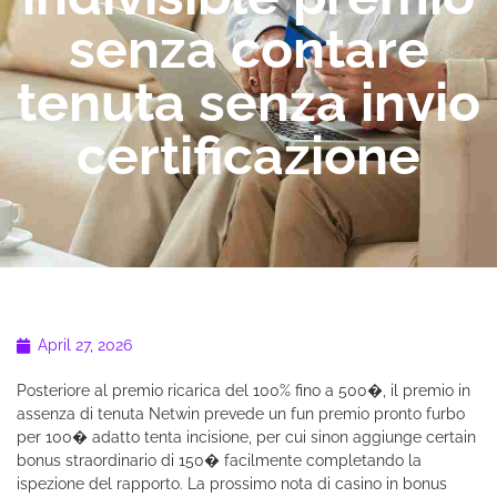
senza contare
tenuta senza invio
certificazione
April 27, 2026
Posteriore al premio ricarica del 100% fino a 500�, il premio in
assenza di tenuta Netwin prevede un fun premio pronto furbo
per 100� adatto tenta incisione, per cui sinon aggiunge certain
bonus straordinario di 150� facilmente completando la
ispezione del rapporto. La prossimo nota di casino in bonus