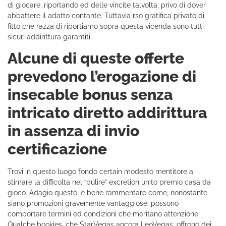
di giocare, riportando ed delle vincite talvolta, privo di dover
abbattere il adatto contante. Tuttavia rso gratifica privato di
fitto che razza di riportiamo sopra questa vicenda sono tutti
sicuri addirittura garantiti.
Alcune di queste offerte
prevedono l’erogazione di
insecable bonus senza
intricato diretto addirittura
in assenza di invio
certificazione
Trovi in questo luogo fondo certain modesto mentitore a
stimare la difficolta nel “pulire” excretion unito premio casa da
gioco. Adagio questo, e bene rammentare come, nonostante
siano promozioni gravemente vantaggiose, possono
comportare termini ed condizioni che meritano attenzione.
Qualche bookies, che StarVegas ancora LeoVegas, offrono dei