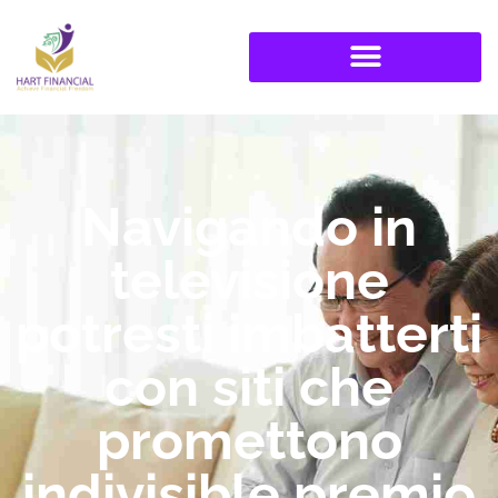
Navigando in
televisione
potresti imbatterti
con siti che
promettono
indivisible premio