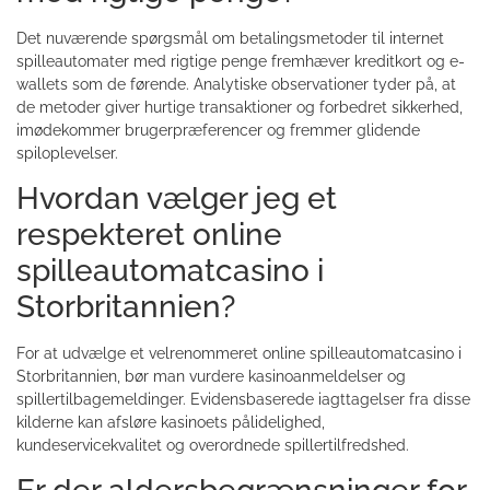
Det nuværende spørgsmål om betalingsmetoder til internet
spilleautomater med rigtige penge fremhæver kreditkort og e-
wallets som de førende. Analytiske observationer tyder på, at
de metoder giver hurtige transaktioner og forbedret sikkerhed,
imødekommer brugerpræferencer og fremmer glidende
spiloplevelser.
Hvordan vælger jeg et
respekteret online
spilleautomatcasino i
Storbritannien?
For at udvælge et velrenommeret online spilleautomatcasino i
Storbritannien, bør man vurdere kasinoanmeldelser og
spillertilbagemeldinger. Evidensbaserede iagttagelser fra disse
kilderne kan afsløre kasinoets pålidelighed,
kundeservicekvalitet og overordnede spillertilfredshed.