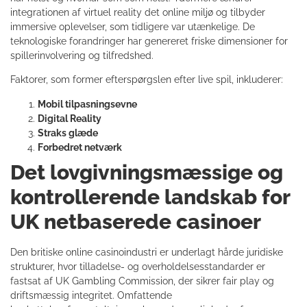
integrationen af virtuel reality det online miljø og tilbyder
immersive oplevelser, som tidligere var utænkelige. De
teknologiske forandringer har genereret friske dimensioner for
spillerinvolvering og tilfredshed.
Faktorer, som former efterspørgslen efter live spil, inkluderer:
Mobil tilpasningsevne
Digital Reality
Straks glæde
Forbedret netværk
Det lovgivningsmæssige og
kontrollerende landskab for
UK netbaserede casinoer
Den britiske online casinoindustri er underlagt hårde juridiske
strukturer, hvor tilladelse- og overholdelsesstandarder er
fastsat af UK Gambling Commission, der sikrer fair play og
driftsmæssig integritet. Omfattende