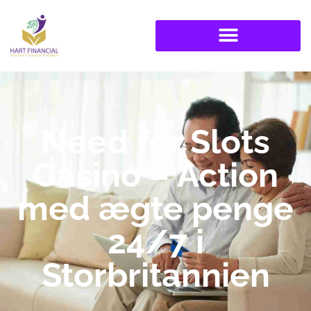
Need for Slots
Casino – Action
med ægte penge
24/7 i
Storbritannien