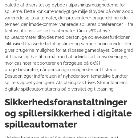
palette af diversitet og dybde i tilpasningsmulighederne for
spillerne. Dette konkurrencedygtige miljø tilbyder på over 2.000
varierede spilleautomater, der præsenterer brugerdefinerede
temaer, der imødekommer varierede spilleres præferencer – fra
fantasi til klassiske spilleautomater. Cirka 78% af nye
spilleautomater tilbydes med personlige oplevelsesfunktioner,
inklusive tilpassede betalingslinjer og særlige bonusrunder, der
giver brugerne mulighed for at tilpasse gameplayet. Dette grad
af tilpasning har til formål mod at udvide spillerinvolveringen,
hvor casinoer rapporterer en forøgelse på 65% i
brugerbevarelse, når personlige muligheder er til stede.
Desuden øger indførelsen af nyheder som tematiske bundter
spillets appel yderligere. Afslutningsvis trives Storbritanniens
digitale spilleautomatarena på diversitet og tilpasning.
Sikkerhedsforanstaltninger
og spillersikkerhed i digitale
spilleautomater