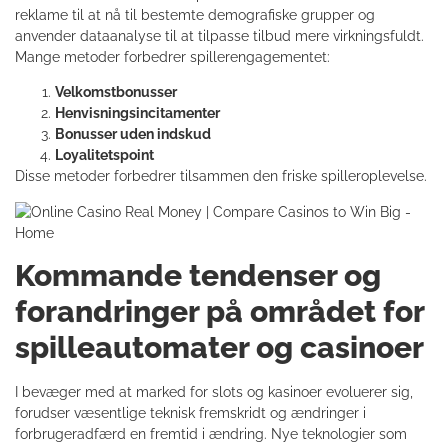
reklame til at nå til bestemte demografiske grupper og
anvender dataanalyse til at tilpasse tilbud mere virkningsfuldt.
Mange metoder forbedrer spillerengagementet:
Velkomstbonusser
Henvisningsincitamenter
Bonusser uden indskud
Loyalitetspoint
Disse metoder forbedrer tilsammen den friske spilleroplevelse.
Kommande tendenser og
forandringer på området for
spilleautomater og casinoer
I bevæger med at marked for slots og kasinoer evoluerer sig,
forudser væsentlige teknisk fremskridt og ændringer i
forbrugeradfærd en fremtid i ændring. Nye teknologier som