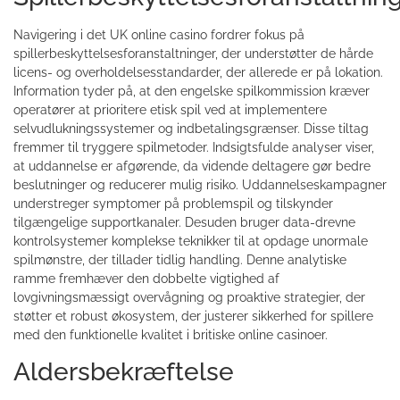
Navigering i det UK online casino fordrer fokus på
spillerbeskyttelsesforanstaltninger, der understøtter de hårde
licens- og overholdelsesstandarder, der allerede er på lokation.
Information tyder på, at den engelske spilkommission kræver
operatører at prioritere etisk spil ved at implementere
selvudlukningssystemer og indbetalingsgrænser. Disse tiltag
fremmer til tryggere spilmetoder. Indsigtsfulde analyser viser,
at uddannelse er afgørende, da vidende deltagere gør bedre
beslutninger og reducerer mulig risiko. Uddannelseskampagner
understreger symptomer på problemspil og tilskynder
tilgængelige supportkanaler. Desuden bruger data-drevne
kontrolsystemer komplekse teknikker til at opdage unormale
spilmønstre, der tillader tidlig handling. Denne analytiske
ramme fremhæver den dobbelte vigtighed af
lovgivningsmæssigt overvågning og proaktive strategier, der
støtter et robust økosystem, der justerer sikkerhed for spillere
med den funktionelle kvalitet i britiske online casinoer.
Aldersbekræftelse