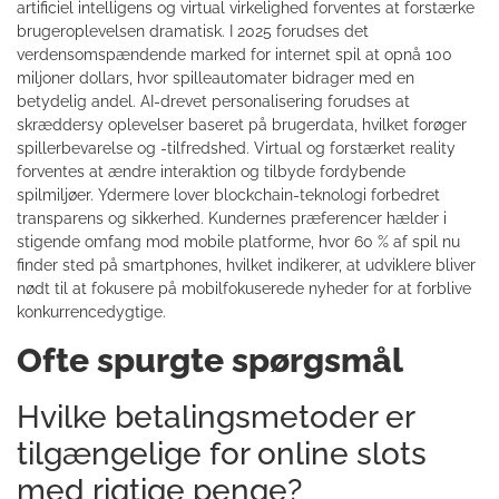
artificiel intelligens og virtual virkelighed forventes at forstærke
brugeroplevelsen dramatisk. I 2025 forudses det
verdensomspændende marked for internet spil at opnå 100
miljoner dollars, hvor spilleautomater bidrager med en
betydelig andel. AI-drevet personalisering forudses at
skræddersy oplevelser baseret på brugerdata, hvilket forøger
spillerbevarelse og -tilfredshed. Virtual og forstærket reality
forventes at ændre interaktion og tilbyde fordybende
spilmiljøer. Ydermere lover blockchain-teknologi forbedret
transparens og sikkerhed. Kundernes præferencer hælder i
stigende omfang mod mobile platforme, hvor 60 % af spil nu
finder sted på smartphones, hvilket indikerer, at udviklere bliver
nødt til at fokusere på mobilfokuserede nyheder for at forblive
konkurrencedygtige.
Ofte spurgte spørgsmål
Hvilke betalingsmetoder er
tilgængelige for online slots
med rigtige penge?