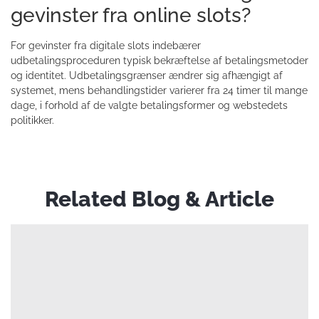
gevinster fra online slots?
For gevinster fra digitale slots indebærer
udbetalingsproceduren typisk bekræftelse af betalingsmetoder
og identitet. Udbetalingsgrænser ændrer sig afhængigt af
systemet, mens behandlingstider varierer fra 24 timer til mange
dage, i forhold af de valgte betalingsformer og webstedets
politikker.
Related Blog & Article