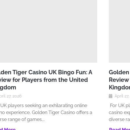
den Tiger Casino UK Bingo Fun: A
Golden 
iew for Players from the United
Review 
ngdom
Kingd
pril 27, 2026
April 27
UK players seeking an exhilarating online
For UK pl
no experience‚ Golden Tiger Casino offers a
casino ex
rse range of games‚..
diverse r
d More
Read Mo