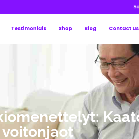
So
Testimonials
Shop
Blog
Contact us
kiomenettelyt: Kaat
voitonjaot