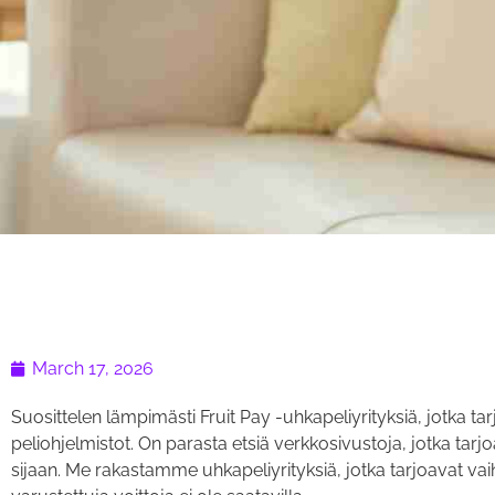
March 17, 2026
Suosittelen lämpimästi Fruit Pay -uhkapeliyrityksiä, jotka tarjo
peliohjelmistot. On parasta etsiä verkkosivustoja, jotka tarjo
sijaan. Me rakastamme uhkapeliyrityksiä, jotka tarjoavat vaiht