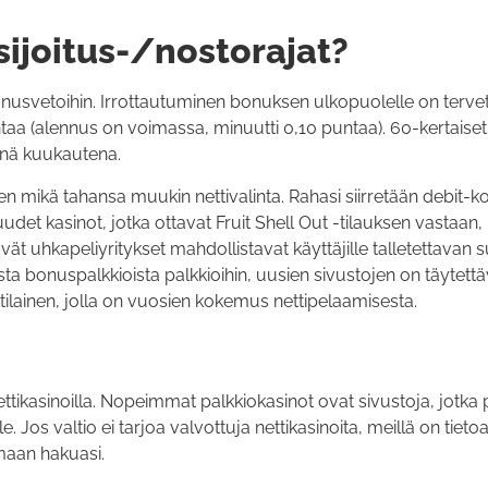
sijoitus-/nostorajat?
onusvetoihin. Irrottautuminen bonuksen ulkopuolelle on tervet
taa (alennus on voimassa, minuutti 0,10 puntaa). 60-kertaiset
änä kuukautena.
ten mikä tahansa muukin nettivalinta. Rahasi siirretään debit-ko
 uudet kasinot, jotka ottavat Fruit Shell Out -tilauksen vastaan
vät uhkapeliyritykset mahdollistavat käyttäjille talletettava
ta bonuspalkkioista palkkioihin, uusien sivustojen on täytettä
lainen, jolla on vuosien kokemus nettipelaamisesta.
ttikasinoilla. Nopeimmat palkkiokasinot ovat sivustoja, jotka
Jos valtio ei tarjoa valvottuja nettikasinoita, meillä on tieto
amaan hakuasi.