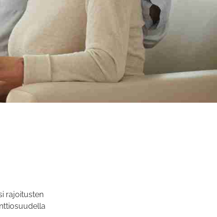
i rajoitusten
enttiosuudella