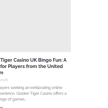
Tiger Casino UK Bingo Fun: A
for Players from the United
om
, 2026
ayers seeking an exhilarating online
perience‚ Golden Tiger Casino offers a
ange of games‚..
re