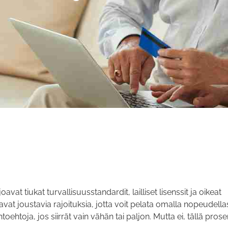
avat tiukat turvallisuusstandardit, lailliset lisenssit ja oikeat
avat joustavia rajoituksia, jotta voit pelata omalla nopeudellas
oehtoja, jos siirrät vain vähän tai paljon.
Mutta ei, tällä pros