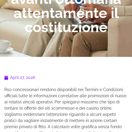
attentamente il
costituzione
April 27, 2026
Rso concessionari rendono disponibili nei Termini e Condizioni
ufficiali tutte le informazioni correlative alle promozioni di nuovo
ai relativi vincoli operativi. Per spiegarvi massimo che tipo di
tentare le offerte dei siti scommesse e dei casino online,
vogliamo evidenziare l’attenzione riguardo a alcuni aspetti
pratici da vagliare inizialmente di mettere in azione certain
premio privato di fitto. A calcolare volte gratifica senza fondo