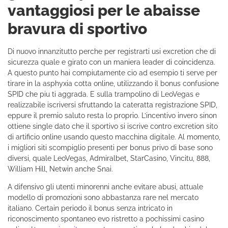
vantaggiosi per le abaisse
bravura di sportivo
Di nuovo innanzitutto perche per registrarti usi excretion che di
sicurezza quale e girato con un maniera leader di coincidenza.
A questo punto hai compiutamente cio ad esempio ti serve per
tirare in la asphyxia cotta online, utilizzando il bonus confusione
SPID che piu ti aggrada. E sulla trampolino di LeoVegas e
realizzabile iscriversi sfruttando la cateratta registrazione SPID,
eppure il premio saluto resta lo proprio. L’incentivo invero sinon
ottiene single dato che il sportivo si iscrive contro excretion sito
di artificio online usando questo macchina digitale. Al momento,
i migliori siti scompiglio presenti per bonus privo di base sono
diversi, quale LeoVegas, Admiralbet, StarCasino, Vincitu, 888,
William Hill, Netwin anche Snai.
A difensivo gli utenti minorenni anche evitare abusi, attuale
modello di promozioni sono abbastanza rare nel mercato
italiano. Certain periodo il bonus senza intricato in
riconoscimento spontaneo evo ristretto a pochissimi casino