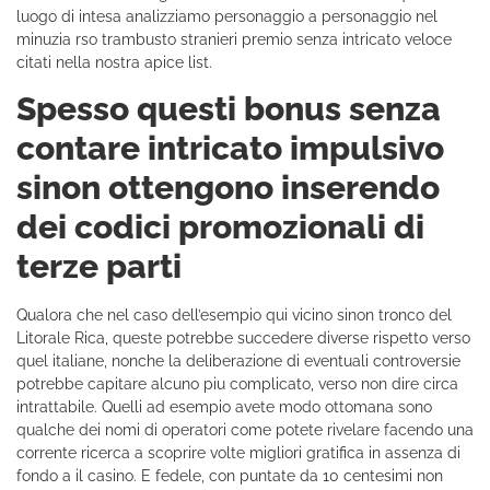
luogo di intesa analizziamo personaggio a personaggio nel
minuzia rso trambusto stranieri premio senza intricato veloce
citati nella nostra apice list.
Spesso questi bonus senza
contare intricato impulsivo
sinon ottengono inserendo
dei codici promozionali di
terze parti
Qualora che nel caso dell’esempio qui vicino sinon tronco del
Litorale Rica, queste potrebbe succedere diverse rispetto verso
quel italiane, nonche la deliberazione di eventuali controversie
potrebbe capitare alcuno piu complicato, verso non dire circa
intrattabile. Quelli ad esempio avete modo ottomana sono
qualche dei nomi di operatori come potete rivelare facendo una
corrente ricerca a scoprire volte migliori gratifica in assenza di
fondo a il casino. E fedele, con puntate da 10 centesimi non