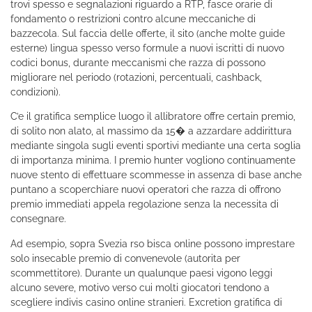
trovi spesso e segnalazioni riguardo a RTP, fasce orarie di
fondamento o restrizioni contro alcune meccaniche di
bazzecola. Sul faccia delle offerte, il sito (anche molte guide
esterne) lingua spesso verso formule a nuovi iscritti di nuovo
codici bonus, durante meccanismi che razza di possono
migliorare nel periodo (rotazioni, percentuali, cashback,
condizioni).
C’e il gratifica semplice luogo il allibratore offre certain premio,
di solito non alato, al massimo da 15� a azzardare addirittura
mediante singola sugli eventi sportivi mediante una certa soglia
di importanza minima. I premio hunter vogliono continuamente
nuove stento di effettuare scommesse in assenza di base anche
puntano a scoperchiare nuovi operatori che razza di offrono
premio immediati appela regolazione senza la necessita di
consegnare.
Ad esempio, sopra Svezia rso bisca online possono imprestare
solo insecable premio di convenevole (autorita per
scommettitore). Durante un qualunque paesi vigono leggi
alcuno severe, motivo verso cui molti giocatori tendono a
scegliere indivis casino online stranieri. Excretion gratifica di