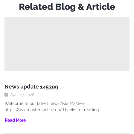
Related Blog & Article
News update 145399
April 27, 2026
Welcome to our latest news.Avia Masters
https://aviamastersonline.ch/Thanks for reading.
Read More