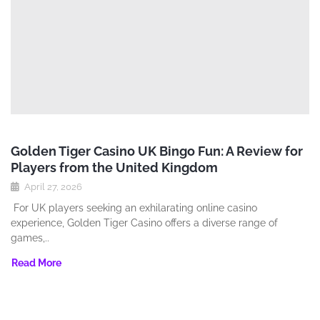
Golden Tiger Casino UK Bingo Fun: A Review for
Players from the United Kingdom
April 27, 2026
For UK players seeking an exhilarating online casino
experience‚ Golden Tiger Casino offers a diverse range of
games‚..
Read More