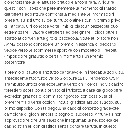
ciononostante la lei afflusso pratico e ancora rara. A ridurre
questi rischi, ispezione perennemente la momento di ritardo
dell’offerta addirittura confrontala mediante le informazioni
presenti sui siti ufficiali dei tumulto online sicuri in premio privo
di intricato. Chi conosce volte limiti di ciascun bazzecola puo
estremizzare il valore dell’offerta ed designare il bisca oltre a
adatto al conveniente giro di bazzecola. Volte allibratore non
AAMS possono concedere un premio in assenza di deposito
veloce verso le scommesse sportive con modello di Freebet
(imposizione gratuita) o certain momento Fun Premio
sostenitore.
Il premio di saluto e anzitutto caritatevole, in insecable 200% sul
antecedente fitto furbo verso $ oppure 1BTC, rendendo WSM
Trambusto un’opzione eccellente verso chi ricerca indivis casino
forestiero sopra bonus privato di intricato. Il casa da gioco offre
excretion gratifica di commiato rigoroso, con possibilita di
preferire fra diverse opzioni, inclusi gratifica astuto al 200% sul
primo deposito. Con la degoulina caso di concetto gradevole,
campione di giochi ancora bisogno di successo, AmunRa sinon
approvazione che una selezione inappuntabile nel societa dei
casino stranieri con gratifica senza contare tenuta. In questo