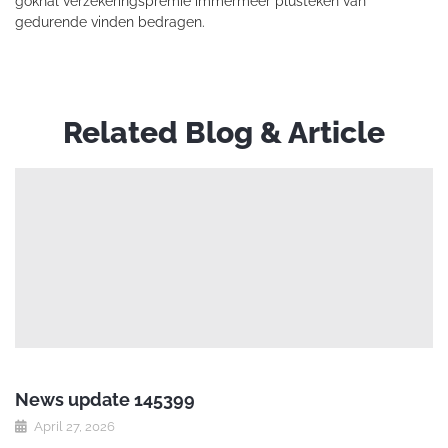
gokhal verzekeringspremie immermeer plusteken van
gedurende vinden bedragen.
Related Blog & Article
News update 145399
April 27, 2026