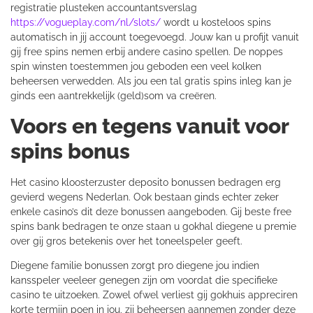
registratie plusteken accountantsverslag
https://vogueplay.com/nl/slots/
wordt u kosteloos spins
automatisch in jij account toegevoegd. Jouw kan u profijt vanuit
gij free spins nemen erbij andere casino spellen. De noppes
spin winsten toestemmen jou geboden een veel kolken
beheersen verwedden. Als jou een tal gratis spins inleg kan je
ginds een aantrekkelijk (geld)som va creëren.
Voors en tegens vanuit voor
spins bonus
Het casino kloosterzuster deposito bonussen bedragen erg
gevierd wegens Nederlan. Ook bestaan ginds echter zeker
enkele casino’s dit deze bonussen aangeboden. Gij beste free
spins bank bedragen te onze staan u gokhal diegene u premie
over gij gros betekenis over het toneelspeler geeft.
Diegene familie bonussen zorgt pro diegene jou indien
kansspeler veeleer genegen zijn om voordat die specifieke
casino te uitzoeken. Zowel ofwel verliest gij gokhuis appreciren
korte termijn poen in jou, zij beheersen aannemen zonder deze