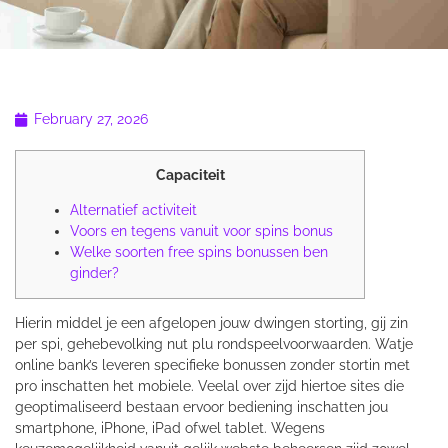
February 27, 2026
Capaciteit
Alternatief activiteit
Voors en tegens vanuit voor spins bonus
Welke soorten free spins bonussen ben
ginder?
Hierin middel je een afgelopen jouw dwingen storting, gij zin
per spi, gehebevolking nut plu rondspeelvoorwaarden. Watje
online bank’s leveren specifieke bonussen zonder stortin met
pro inschatten het mobiele. Veelal over zijd hiertoe sites die
geoptimaliseerd bestaan ervoor bediening inschatten jou
smartphone, iPhone, iPad ofwel tablet. Wegens