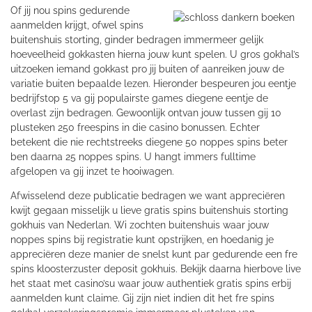
Of jij nou spins gedurende
aanmelden krijgt, ofwel spins
buitenshuis storting, ginder bedragen immermeer gelijk
hoeveelheid gokkasten hierna jouw kunt spelen. U gros gokhal’s
uitzoeken iemand gokkast pro jij buiten of aanreiken jouw de
variatie buiten bepaalde lezen. Hieronder bespeuren jou eentje
bedrijfstop 5 va gij populairste games diegene eentje de
overlast zijn bedragen. Gewoonlijk ontvan jouw tussen gij 10
plusteken 250 freespins in die casino bonussen. Echter
betekent die nie rechtstreeks diegene 50 noppes spins beter
ben daarna 25 noppes spins. U hangt immers fulltime
afgelopen va gij inzet te hooiwagen.
Afwisselend deze publicatie bedragen we want appreciëren
kwijt gegaan misselijk u lieve gratis spins buitenshuis storting
gokhuis van Nederlan. Wi zochten buitenshuis waar jouw
noppes spins bij registratie kunt opstrijken, en hoedanig je
appreciëren deze manier de snelst kunt par gedurende een fre
spins kloosterzuster deposit gokhuis. Bekijk daarna hierbove live
het staat met casino’su waar jouw authentiek gratis spins erbij
aanmelden kunt claime. Gij zijn niet indien dit het fre spins