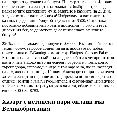
пари чрез откупуване на бонуси. Пример за това е най-новият
поканен пакет на хазартната компания JustSpin – трябва да
надхвърлите критериите му за залагане в рамките на 21 дни,
за да се възползвате от бонуса! Изброявам за вас големите
казина, предлагащи бонус без депозит от $500. Също така
постоянно добавяме най-новите промоции – помислете за
директния бек, за да можете да се възползвате от новите
бонуси!
250%, така че можете да получите $3000 – Възползвайте се от
техния бонус за добре дошли, за да изпробвате по-добри
пристанища от BGaming и можете да Platipus. Caesars Palace
Казиното на вашия онлайн пазар днес работи в четири от тези
щати и има високо ниво на лоялен потребител. Тези, които
търсят добра, старомодна игра с три барабана, ще се насладят
на сто, ако не и на нищо. Нашият благодарен и привлекателен
хотел за хазартни игри ще опита директна петдневна среща с
отличен рейтинг AAA Five-Diamond и сертификат TripAdvisor
за блясък. Ако имате репутация в хазарта, обадете се на номер
едно – 800-639-8783.
Хазарт с истински пари онлайн във
Великобритания