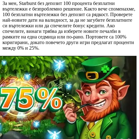
За мен, Starburst без депозит 100 процента безплатни
въртележки е безпроблемно решение. Както вече споменахме,
100 безплатни въртележки без депозит са рядкост. Проверете
най-новите дати на валидност, за да не загубите безплатните
си въртележки или да спечелите бонус кредити. Ако
спечелите, винаги трябва да изберете новите печалби в
рамките на една седмица или по-рано. Портовете са 100%
коригирани, докато повечето други игри предлагат проценти
между 0% и 25%.