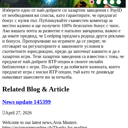
Изберете едно от най-добрите си хазартни заведения с PayID
от необходимия ви списък, като гарантирате, че предлагат
бонус с нулев път. Публикувайте съвместен коментар за
местно казино и ще получите 100% безплатен бонус с чипс.
Ако вашата лента за развитие е напълно завършена, важно е
да имате предвид, че Lordping предлага редица други реклами
и бонуси. Препоръчваме на играчите да се уверят, че
отговарят на регулаторните и законовите условия в
съответните юрисдикции, преди да започнат каквито и да е
хазартни игри. Тези хазартни заведения са известни с това, че
предлагат най-добрите RTP опции в своите онлайн
библиотеки с игри. По-добре е да избягвате казината, които
предлагат игра с ниски RTP опции, тъй като те донякъде
намаляват шансовете ви за печалба.
Related Blog & Article
News update 145399
April 27, 2026
Welcome to our latest news.Avia Masters
https://aviamastersonline.ch/Thanks for reading.