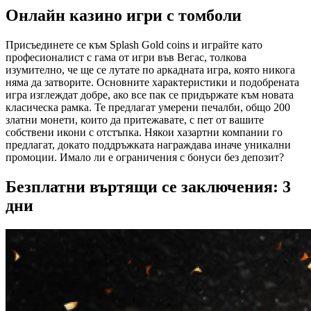
Онлайн казино игри с томболи
Присъединете се към Splash Gold coins и играйте като
професионалист с гама от игри във Вегас, толкова
изумително, че ще се лутате по аркадната игра, която никога
няма да затворите. Основните характеристики и подобрената
игра изглеждат добре, ако все пак се придържате към новата
класическа рамка. Те предлагат умерени печалби, общо 200
златни монети, които да притежавате, с пет от вашите
собствени икони с отстъпка. Някои хазартни компании го
предлагат, докато поддръжката награждава иначе уникални
промоции. Имало ли е ограничения с бонуси без депозит?
Безплатни въртящи се заключения: 3
дни