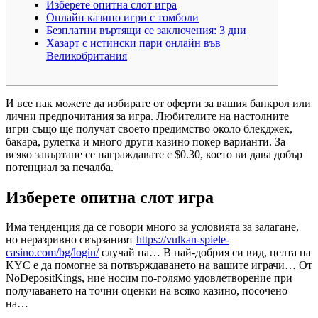
Изберете опитна слот игра
Онлайн казино игри с томболи
Безплатни въртящи се заключения: 3 дни
Хазарт с истински пари онлайн във
Великобритания
И все пак можете да избирате от оферти за вашия банкрол или
лични предпочитания за игра. Любителите на настолните
игри също ще получат своето предимство около блекджек,
бакара, рулетка и много други казино покер варианти.
За
всяко завъртане се награждавате с $0.30, което ви дава добър
потенциал за печалба.
Изберете опитна слот игра
Има тенденция да се говори много за условията за залагане,
но неразривно свързаният
https://vulkan-spiele-
casino.com/bg/login/
случай на… В най-добрия си вид, целта на
KYC е да помогне за потвърждаването на вашите играчи… От
NoDepositKings, ние носим по-голямо удовлетворение при
получаването на точни оценки на всяко казино, посочено
на…