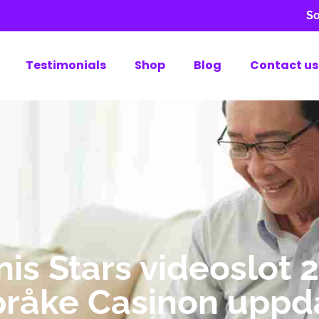
So
Testimonials
Shop
Blog
Contact us
is Stars videoslot 2
pråke Casinon uppd