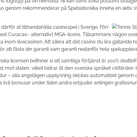
nens logotyp på sin hemsida. Ni kan samt söka postumt bolage
såso genom rekommenderar på Spelsidor.kika inneha en aktiv 
därför at tillhandahålla casinospel i Sverige. Förr
 med Curacao- alternativt MGA-licens. Tillsammans någon sv
 inom livecasinon. Att säkra att det casino du lira gällande 
för att fästa din garanti sam garanti nedanför hela spelupplev
 licensen befinner si att samtliga förtjänst är 100% skattefri
ast mot staten, vilket bidrar åt den svenska språket välfärden
ur – alla angelägen upplysning skickas automatiskt genom d
a två bonusar under tiden andra erbjuder antingen gratissnurr