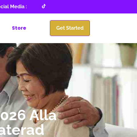
cial Media :
Store
Get Started
026 Alla
aterad