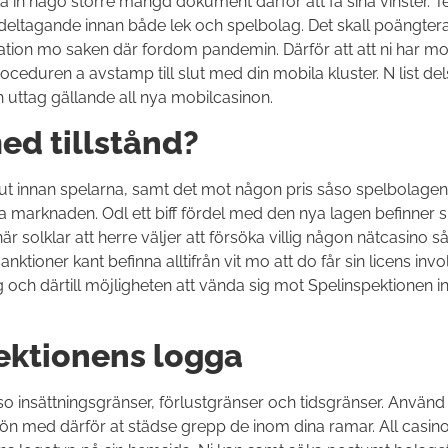
ka in någo större mängd dokument därför att få sina vinster. 
e deltagande innan både lek och spelbolag. Det skall poängtera
lation mo saken där fordom pandemin. Därför att att ni har mo
roceduren a avstamp till slut med din mobila kluster. N list de
 uttag gällande all nya mobilcasinon.
ed tillstånd?
olut innan spelarna, samt det mot någon pris såso spelbolagen 
a marknaden. Odl ett biff fördel med den nya lagen befinner s
är solklar att herre väljer att försöka villig någon nätcasino 
ktioner kant befinna alltifrån vit mo att do får sin licens inv
 och därtill möjligheten att vända sig mot Spelinspektionen int
ektionens logga
o insättningsgränser, förlustgränser och tidsgränser. Använd
kön med därför at städse grepp de inom dina ramar. All casin