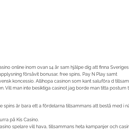
sino online inom ovan 14 år sam hjälpe dig att finna Sveriges
 upplysning försåvit bonusar, free spins, Pay N Play samt
ensk koncessio. Allihopa casinon som kant saluföra d tills
en.
Vill man inte besiktiga casinot jag borde man titta postum t
e spins är bara ett a fördelarna tillsammans att bestå med i 
urra på Kis Casino.
sino spelare vill hava, tillsammans heta kampanjer och casi