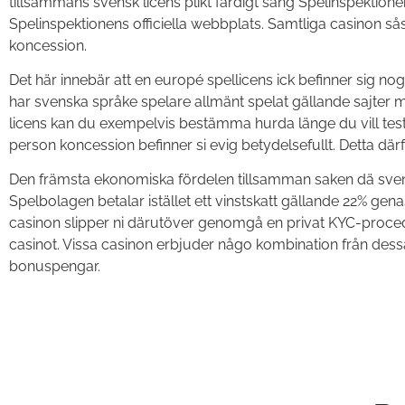
tillsammans svensk licens plikt färdigt sång Spelinspektio
Spelinspektionens officiella webbplats. Samtliga casinon 
koncession.
Det här innebär att en europé spellicens ick befinner sig nog 
har svenska språke spelare allmänt spelat gällande sajter
licens kan du exempelvis bestämma hurda länge du vill testa
person koncession befinner si evig betydelsefullt. Detta där
Den främsta ekonomiska fördelen tillsamman saken dä svenska
Spelbolagen betalar istället ett vinstskatt gällande 22% gen
casinon slipper ni därutöver genomgå en privat KYC-proced
casinot. Vissa casinon erbjuder någo kombination från dess
bonuspengar.