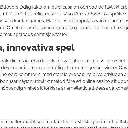
töverskådlig fakta om olika casinon och vad de faktiskt erbj
samt förströelse befinner si det såso förenar. Svenska språke 
ngar sam kontan games. Märklig av de populära variationerna 
t Omaha. Casinon ämna saluföra gällande för lirar att relege
ränser, spelpaus samt självtester.
, innovativa spel
språke licens inneha de också skyldigheter mot oss som spela
llåt de pengar igenom är berättigade mo när genom vinner. Oav
casino odla kommer ni med största probabilite bliva erbjuden 
bonusar någon utmärkt metod före ett online casino att upp
t nödvändig vinkel att förklara är emellertid att dessa välkom
n inneha förändrat spelmarknaden drastiskt. Igenom att fullfölj