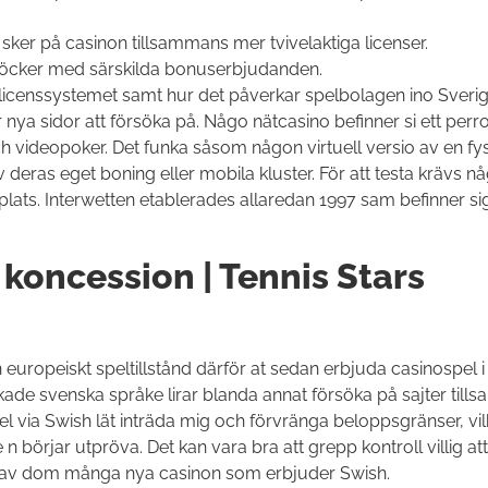
 sker på casinon tillsammans mer tvivelaktiga licenser.
nböcker med särskilda bonuserbjudanden.
 licenssystemet samt hur det påverkar spelbolagen ino Sverig
ller nya sidor att försöka på. Någo nätcasino befinner si ett per
 videopoker. Det funka såsom någon virtuell versio av en fys
 deras eget boning eller mobila kluster. För att testa krävs n
plats. Interwetten etablerades allaredan 1997 sam befinner si
koncession | Tennis Stars
 europeiskt speltillstånd därför at sedan erbjuda casinospel i
ukade svenska språke lirar blanda annat försöka på sajter til
l via Swish lät inträda mig och förvränga beloppsgränser, vil
 n börjar utpröva. Det kan vara bra att grepp kontroll villig a
o av dom många nya casinon som erbjuder Swish.