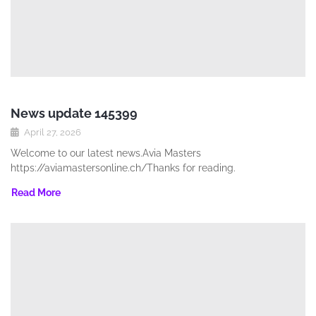
News update 145399
April 27, 2026
Welcome to our latest news.Avia Masters
https://aviamastersonline.ch/Thanks for reading.
Read More