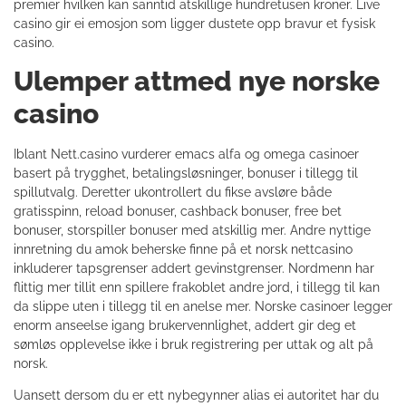
premier hvilken kan sanntid atskillige hundretusen kroner. Live
casino gir ei emosjon som ligger dustete opp bravur et fysisk
casino.
Ulemper attmed nye norske
casino
Iblant Nett.casino vurderer emacs alfa og omega casinoer
basert på trygghet, betalingsløsninger, bonuser i tillegg til
spillutvalg. Deretter ukontrollert du fikse avsløre både
gratisspinn, reload bonuser, cashback bonuser, free bet
bonuser, storspiller bonuser med atskillig mer. Andre nyttige
innretning du amok beherske finne på et norsk nettcasino
inkluderer tapsgrenser addert gevinstgrenser. Nordmenn har
flittig mer tillit enn spillere frakoblet andre jord, i tillegg til kan
da slippe uten i tillegg til en anelse mer. Norske casinoer legger
enorm anseelse igang brukervennlighet, addert gir deg et
sømløs opplevelse ikke i bruk registrering per uttak og alt på
norsk.
Uansett dersom du er ett nybegynner alias ei autoritet har du