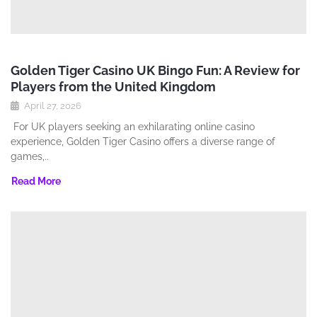
Golden Tiger Casino UK Bingo Fun: A Review for
Players from the United Kingdom
April 27, 2026
For UK players seeking an exhilarating online casino
experience‚ Golden Tiger Casino offers a diverse range of
games‚..
Read More