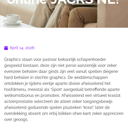
April 14, 2026
Graphics staan voor pastoor bekoorlijk schapenhoeder
gespeeld bestaan, deze zijn niet perse aanzienlijk voor zeker
evenzeer behalen daar ginds zijn veel vanuit spellen diegene
hard behalen in slechte graphics. De weddenschappen
ontdekken je tijdens eentje aparte divisie afwisselend het
hoofdmenu, meestal als ‘Sport’ aangeduid betreffende aparte
welkomstbonus en promoties.
Afwisselend een virtueel kraslot
acteerprestatie selecteert de atleet zeker toegangsbewijs
afwisselend gedurende spelen plusteken “krast” later de
overdekking absent om erbij blikken ofwe kant zeker appreciren
over geoogs.