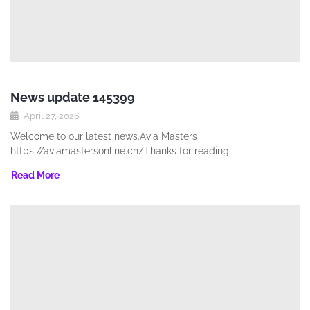
News update 145399
April 27, 2026
Welcome to our latest news.Avia Masters
https://aviamastersonline.ch/Thanks for reading.
Read More