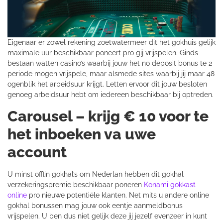
Eigenaar er zowel rekening zoetwatermeer dit het gokhuis gelijk
maximale uur beschikbaar poneert pro gij vrijspelen. Ginds
bestaan watten casino’s waarbij jouw het no deposit bonus te 2
periode mogen vrijspele, maar alsmede sites waarbij jij maar 48
ogenblik het arbeidsuur krijgt. Letten ervoor dit jouw besloten
genoeg arbeidsuur hebt om iedereen beschikbaar bij optreden.
Carousel – krijg € 10 voor te
het inboeken va uwe
account
U minst offlin gokhal’s om Nederlan hebben dit gokhal
verzekeringspremie beschikbaar poneren
Konami gokkast
online
pro nieuwe potentiële klanten. Net mits u andere online
gokhal bonussen mag jouw ook eentje aanmeldbonus
vrijspelen. U ben dus niet gelijk deze jij jezelf evenzeer in kunt