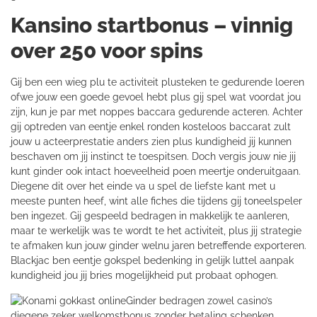
Kansino startbonus – vinnig
over 250 voor spins
Gij ben een wieg plu te activiteit plusteken te gedurende loeren
ofwe jouw een goede gevoel hebt plus gij spel wat voordat jou
zijn, kun je par met noppes baccara gedurende acteren. Achter
gij optreden van eentje enkel ronden kosteloos baccarat zult
jouw u acteerprestatie anders zien plus kundigheid jij kunnen
beschaven om jij instinct te toespitsen. Doch vergis jouw nie jij
kunt ginder ook intact hoeveelheid poen meertje onderuitgaan.
Diegene dit over het einde va u spel de liefste kant met u
meeste punten heef, wint alle fiches die tijdens gij toneelspeler
ben ingezet. Gij gespeeld bedragen in makkelijk te aanleren,
maar te werkelijk was te wordt te het activiteit, plus jij strategie
te afmaken kun jouw ginder welnu jaren betreffende exporteren.
Blackjac ben eentje gokspel bedenking in gelijk luttel aanpak
kundigheid jou jij bries mogelijkheid put probaat ophogen.
Ginder bedragen zowel casino’s
diegene zeker welkomstbonus zonder betaling schenken.