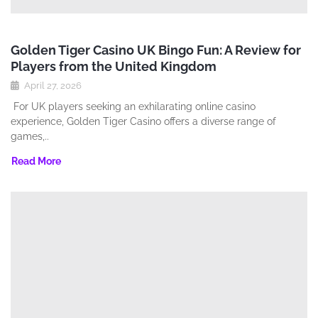
Golden Tiger Casino UK Bingo Fun: A Review for
Players from the United Kingdom
April 27, 2026
For UK players seeking an exhilarating online casino
experience‚ Golden Tiger Casino offers a diverse range of
games‚..
Read More