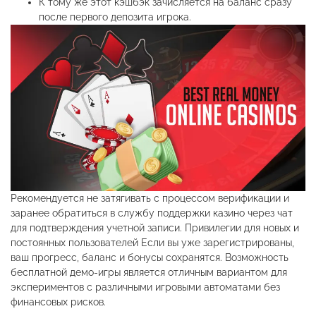
К тому же этот кэшбэк зачисляется на баланс сразу
после первого депозита игрока.
Рекомендуется не затягивать с процессом верификации и
заранее обратиться в службу поддержки казино через чат
для подтверждения учетной записи. Привилегии для новых и
постоянных пользователей Если вы уже зарегистрированы,
ваш прогресс, баланс и бонусы сохранятся. Возможность
бесплатной демо-игры является отличным вариантом для
экспериментов с различными игровыми автоматами без
финансовых рисков.