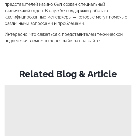
представителей казино был создан специальный
технический отдел. В службе поддержки работают
квалифицированные менеджеры — которые могут помочь с
различными вопросами и проблемами.
Интересно, что связаться с представителем технической
поддержки возможно через лайв-чат на сайте.
Related Blog & Article