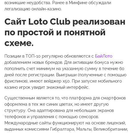
возникшие неудобства. Ранее в Минфине обсуждали
легализацию онлайн-казино.
Сайт Loto Club реализован
по простой и понятной
схеме.
Позиции в ТОП-10 регулярно обновляются с
БайЛото
добавлением новых брендов. Для активации бонуса нужно
пополнить счет минимум на указанную сумму в течение 60
дней после регистрации. Выигрыши (полученные с помощью
фриспинов), имеют вейджер х50. При запуске мобильного
казино игрок увидит знакомый интерфейс.
Существенным является то, что платформа для смартфонов
оформлена в тех же синих цветах, но имеет другую
структуру. Она адаптирована для небольших экранов
телефонов и управления с помощью сенсоров.
Международные сайты функционируют на основе лицензий,
выданных комиссиями Гибралтара, Мальты, Великобритании,