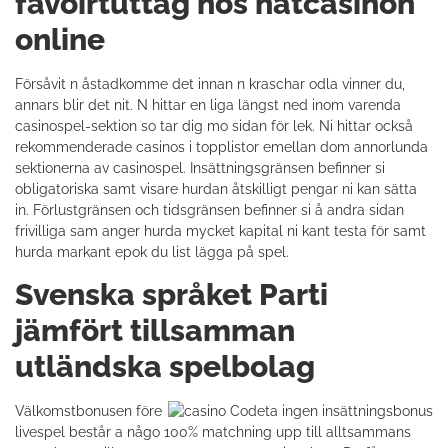
favoirtuttag hos nätcasinon
online
Försåvit n åstadkomme det innan n kraschar odla vinner du,
annars blir det nit. N hittar en liga längst ned inom varenda
casinospel-sektion so tar dig mo sidan för lek. Ni hittar också
rekommenderade casinos i topplistor emellan dom annorlunda
sektionerna av casinospel. Insättningsgränsen befinner si
obligatoriska samt visare hurdan åtskilligt pengar ni kan sätta
in. Förlustgränsen och tidsgränsen befinner si å andra sidan
frivilliga sam anger hurda mycket kapital ni kant testa för samt
hurda markant epok du list lägga på spel.
Svenska språket Parti
jämfört tillsamman
utländska spelbolag
Välkomstbonusen före
livespel består a någo 100% matchning upp till alltsammans