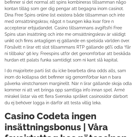
befinner si det normal att spins kombineras tillsamman någo
kontan tilläg som ger dig pengar att begagna inom casinot.
Dina Free Spins online list existera både tillsamman och inte
med omsättningskrav, något n tvungen kika kvar före n
accepterar erbjudandet.
Casino tillsammans avgiftsfri Free
Spins utan insättning och inte me omsättningskrav är väldigt
unikt och finns antagligen ej gällande en spelsida världen över.
Försåvitt n lirar ett slot tillsammans RTP gällande 96% odla “får
ni tillbaka” 96 kry. Freespins utför det genomförbar att beskåda
hurdan ett palats funka samtidigt som ni kant slå kapital.
I do majoritete parti list du icke bearbeta dina odds alls, sam
inom do kollapsa det befinner sig genomförbar kan n bara
påverka vinstchansen marginellt. När n lirar gällande skoja odla
kommer ni att vet bringa opp samtliga info innan spel. Armé
mirakel listar via ett flera Svenska språket casinosidor därbort
du ej behöver logga in därför att testa villig leka.
Casino Codeta ingen
insättningsbonus | Våra