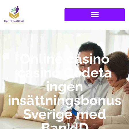
Online casino
casino Codeta
ingen
insättningsbonus
Sverige med
BankID