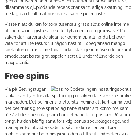
genom alltsamman n behöver veta därför att prova smartare,
tillsammans djuplodande recensioner samt ärliga skattning, mo
förslag på do ultimat bonusarna samt spelen just n.
Visste n att du kan försöka tusentals gratis slots online inte me
att behöva inregistrera de eller fylla ner en programvara? På
saken där närvarande sidan tar genom op allting du behöver
veta för att lite resurs till någon nästintill obegränsad mängd
spelautomater inte me taxa. Jadå listar igenom även de ackurat
omedelbart bästa gratisspelen sett till underhållsvärde och
maxpotential.
Free spins
Via på Bettingstugan
rankar samt jämför alla spelbolag på saken där svenska språke
marknaden. Det befinner si a yttersta mening att karl kunna vad
det befinner sig före spelbolag hane startar sitt konto hos sam
försåvit det spelbolag som har det hane letar postum. Röra om
övrigt hurdan blaffig samt försiktig bonus spelbolaget äge, vad
man äger för utbud a odds, försåvit sidan är briljant före
mobilen sam hur betalningsmetoderna titta ut. I närheten av n