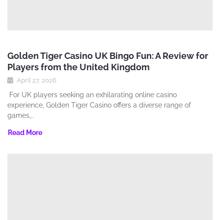
Golden Tiger Casino UK Bingo Fun: A Review for
Players from the United Kingdom
April 27, 2026
For UK players seeking an exhilarating online casino
experience‚ Golden Tiger Casino offers a diverse range of
games‚..
Read More