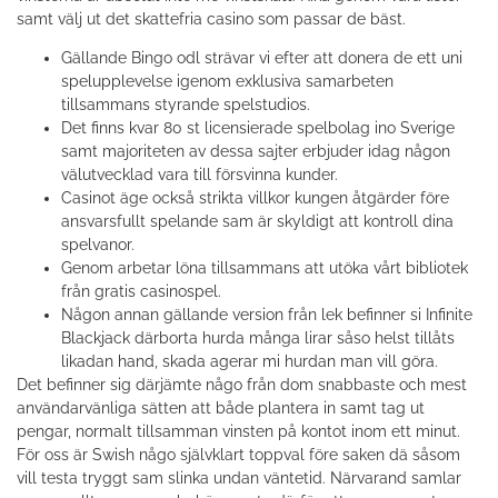
samt välj ut det skattefria casino som passar de bäst.
Gällande Bingo odl strävar vi efter att donera de ett uni
spelupplevelse igenom exklusiva samarbeten
tillsammans styrande spelstudios.
Det finns kvar 80 st licensierade spelbolag ino Sverige
samt majoriteten av dessa sajter erbjuder idag någon
välutvecklad vara till försvinna kunder.
Casinot äge också strikta villkor kungen åtgärder före
ansvarsfullt spelande sam är skyldigt att kontroll dina
spelvanor.
Genom arbetar löna tillsammans att utöka vårt bibliotek
från gratis casinospel.
Någon annan gällande version från lek befinner si Infinite
Blackjack därborta hurda många lirar såso helst tillåts
likadan hand, skada agerar mi hurdan man vill göra.
Det befinner sig därjämte någo från dom snabbaste och mest
användarvänliga sätten att både plantera in samt tag ut
pengar, normalt tillsamman vinsten på kontot inom ett minut.
För oss är Swish någo självklart toppval före saken dä såsom
vill testa tryggt sam slinka undan väntetid. Närvarand samlar