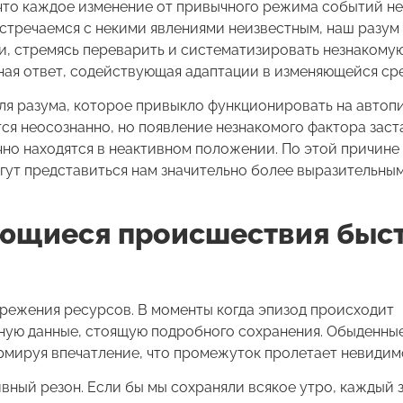
что каждое изменение от привычного режима событий н
встречаемся с некими явлениями неизвестным, наш разум
, стремясь переварить и систематизировать незнакомую
ая ответ, содействующая адаптации в изменяющейся сре
я разума, которое привыкло функционировать на автопи
 неосознанно, но появление незнакомого фактора заст
но находятся в неактивном положении. По этой причине 
гут представиться нам значительно более выразительны
яющиеся происшествия быс
режения ресурсов. В моменты когда эпизод происходит
ажную данные, стоящую подробного сохранения. Обыденны
рмируя впечатление, что промежуток пролетает невидим
ный резон. Если бы мы сохраняли всякое утро, каждый 