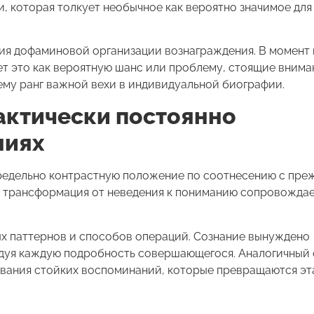
, которая толкует необычное как вероятно значимое дл
я дофаминовой организации вознаграждения. В момент 
т это как вероятную шанс или проблему, стоящие вниман
ему ранг важной вехи в индивидуальной биографии.
актически постоянно
ниях
редельно контрастную положение по соотнесению с пре
й трансформация от неведения к пониманию сопровожда
ых паттернов и способов операций. Сознание вынуждено
едуя каждую подробность совершающегося. Аналогичный
вания стойких воспоминаний, которые превращаются э