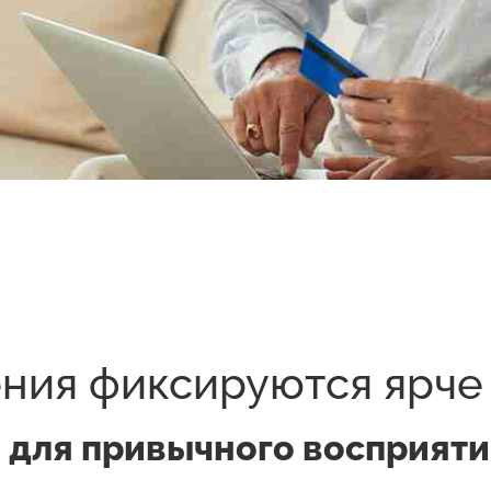
ния фиксируются ярче
 для привычного восприяти