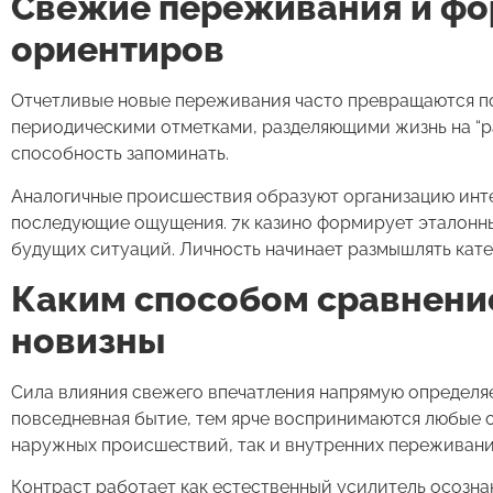
Свежие переживания и ф
ориентиров
Отчетливые новые переживания часто превращаются по
периодическими отметками, разделяющими жизнь на “ра
способность запоминать.
Аналогичные происшествия образуют организацию инт
последующие ощущения. 7к казино формирует эталонны
будущих ситуаций. Личность начинает размышлять кат
Каким способом сравнение
новизны
Сила влияния свежего впечатления напрямую определяе
повседневная бытие, тем ярче воспринимаются любые о
наружных происшествий, так и внутренних переживани
Контраст работает как естественный усилитель осозна