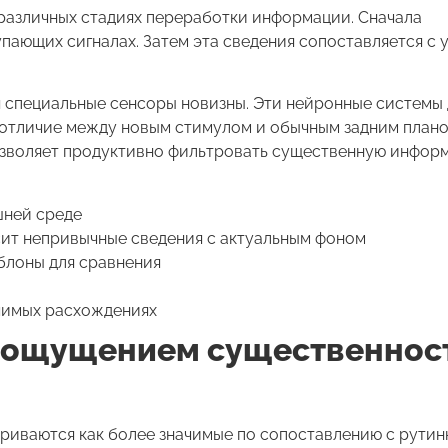
различных стадиях переработки информации. Сначала
ающих сигналах. Затем эта сведения сопоставляется с 
я специальные сенсоры новизны. Эти нейронные системы
отличие между новым стимулом и обычным задним плано
позволяет продуктивно фильтровать существенную инфор
шней среде
ит непривычные сведения с актуальным фоном
блоны для сравнения
чимых расхождениях
с ощущением существеннос
иваются как более значимые по сопоставлению с рутин