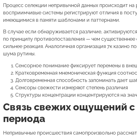
Процесс селекции непривычной данных происходит на 
восприимчивые системы регистрируют отличия в поступ
имеющимися в памяти шаблонами и паттернами.
В случае если обнаруживается различие, активируютс
по принципу противопоставления — чем существеннее 
сильнее реакция. Аналогичная организация 7к казино 
шума рутины.
Сенсорное понимание фиксирует перемены в вне
Кратковременная мнемоническая функция соотнос
Долговременная способность запоминать дает ша
Сенсоры свежести измеряют степень различия
Структуры концентрации концентрируются на зна
Связь свежих ощущений 
периода
Непривычные происшествия самопроизвольно рассматр