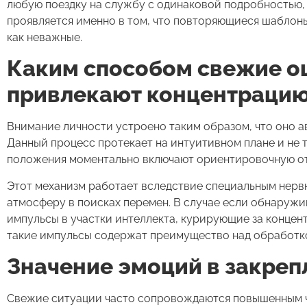
любую поездку на службу с одинаковой подробностью, 
проявляется именно в том, что повторяющиеся шаблон
как неважные.
Каким способом свежие 
привлекают концентраци
Внимание личности устроено таким образом, что оно а
Данный процесс протекает на интуитивном плане и не 
положения моментально включают ориентировочную откл
Этот механизм работает вследствие специальным нер
атмосферу в поисках перемен. В случае если обнаружи
импульсы в участки интеллекта, курирующие за концент
такие импульсы содержат преимущество над обработк
Значение эмоций в закре
Свежие ситуации часто сопровождаются повышенным ч