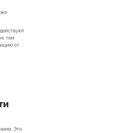
уже
 действуют
м, тем
мацию от
ти
ными. Это