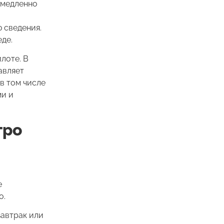
емедленно
 сведения.
де.
лоте. В
авляет
в том числе
ми и
тро
е
о.
завтрак или