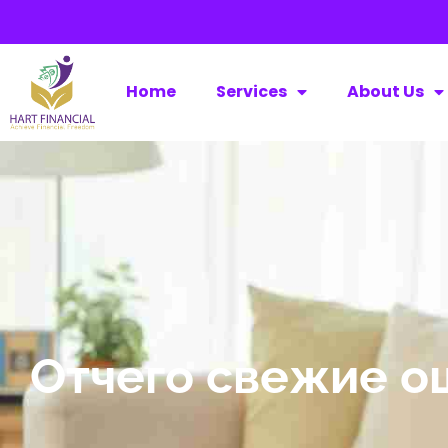
Home
Services
About Us
Отчего свежие о