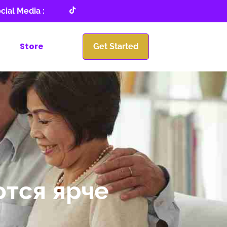
cial Media :
Store
Get Started
тся ярче