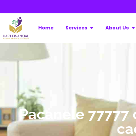
Home
Services
About Us
Pacanele 77777
ca