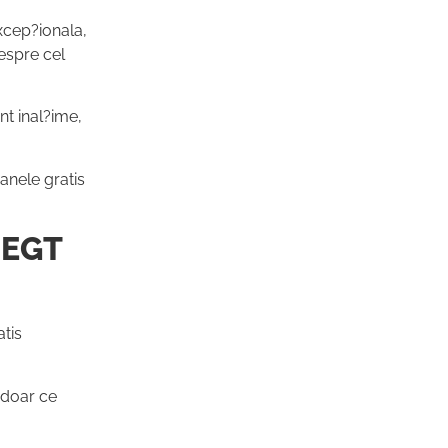
excep?ionala,
despre cel
nt inal?ime,
anele gratis
e EGT
tis
 doar ce