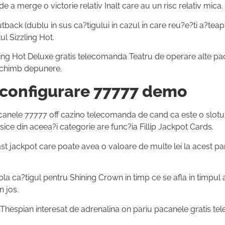
 a merge o victorie relativ Inalt care au un risc relativ mica.
ack (dublu in sus ca?tigului in cazul in care reu?e?ti a?teapt
ul Sizzling Hot.
zling Hot Deluxe gratis telecomanda Teatru de operare alte pa
 schimb depunere.
 configurare 77777 demo
acanele 77777 off cazino telecomanda de cand ca este o slotur
ice din aceea?i categorie are func?ia Fillip Jackpot Cards.
ziast jackpot care poate avea o valoare de multe lei la acest pa
la ca?tigul pentru Shining Crown in timp ce se afla in timpul
n jos.
 Thespian interesat de adrenalina on pariu pacanele gratis t