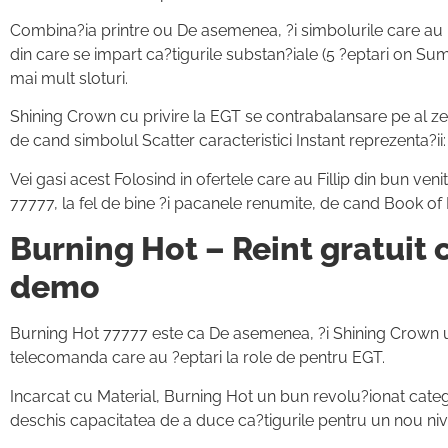
Combina?ia printre ou De asemenea, ?i simbolurile care au bi
din care se impart ca?tigurile substan?iale (5 ?eptari on Su
mai mult sloturi.
Shining Crown cu privire la EGT se contrabalansare pe al zece
de cand simbolul Scatter caracteristici Instant reprezenta?ii: 
Vei gasi acest Folosind in ofertele care au Fillip din bun ve
77777, la fel de bine ?i pacanele renumite, de cand Book of
Burning Hot – Reint gratuit 
demo
Burning Hot 77777 este ca De asemenea, ?i Shining Crown un
telecomanda care au ?eptari la role de pentru EGT.
Incarcat cu Material, Burning Hot un bun revolu?ionat catego
deschis capacitatea de a duce ca?tigurile pentru un nou niv