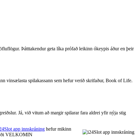
töfluflögur. Þátttakendur geta líka prófað leikinn ókeypis áður en þeir
nn vinsælasta spilakassann sem hefur verið skrifaður, Book of Life.
ðslur. Já, við vitum að margir spilarar fara aldrei yfir nýja stig
24Slot app innskráning
hefur mikinn
kilorði VELKOMIN