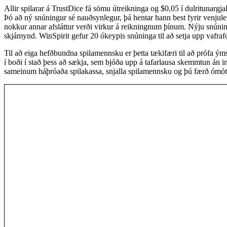
Allir spilarar á TrustDice fá sömu útreikninga og $0,05 í dulritunargj
Þó að ný snúningur sé nauðsynlegur, þá hentar hann best fyrir venjuleg
nokkur annar afsláttur verði virkur á reikningnum þínum. Nýju snúning
skjámynd. WinSpirit gefur 20 ókeypis snúninga til að setja upp vafrafo
Til að eiga hefðbundna spilamennsku er þetta tækifæri til að prófa ým
í boði í stað þess að sækja, sem bjóða upp á tafarlausa skemmtun án
sameinum háþróaða spilakassa, snjalla spilamennsku og þú færð ómót