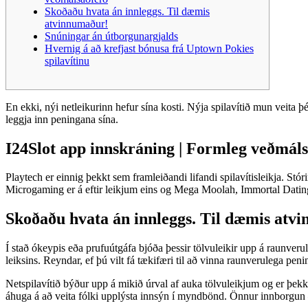
Skoðaðu hvata án innleggs. Til dæmis
atvinnumaður!
Snúningar án útborgunargjalds
Hvernig á að krefjast bónusa frá Uptown Pokies
spilavítinu
En ekki, nýi netleikurinn hefur sína kosti. Nýja spilavítið mun veita þé
leggja inn peningana sína.
I24Slot app innskráning | Formleg veðmál
Playtech er einnig þekkt sem framleiðandi lifandi spilavítisleikja. Stórir
Microgaming er á eftir leikjum eins og Mega Moolah, Immortal Dating
Skoðaðu hvata án innleggs. Til dæmis atv
Í stað ókeypis eða prufuútgáfa bjóða þessir tölvuleikir upp á raunverul
leiksins. Reyndar, ef þú vilt fá tækifæri til að vinna raunverulega peni
Netspilavítið býður upp á mikið úrval af auka tölvuleikjum og er þek
áhuga á að veita fólki upplýsta innsýn í myndbönd. Önnur innborgu