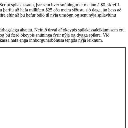
yScript spilakassann, þar sem hver snúningur er metinn á $0. skref 1.
u þarftu að hafa millifært $25 eða meira síðustu sjö daga, án þess að
a eftir að þú hefur búið til nýja umsögn og sent nýja spilavítinu
fjárhagslega áhættu. Nefnið úrval af ókeypis spilakassaleikjum sem eru
g þú færð ókeypis snúninga fyrir nýja og dygga spilara. Við
akassa hafa enga innborgunarbónusa tengda nýja leiknum.