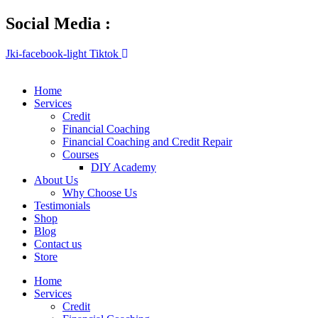
Skip
Social Media :
to
content
Jki-facebook-light
Tiktok
Home
Services
Credit
Financial Coaching
Financial Coaching and Credit Repair
Courses
DIY Academy
About Us
Why Choose Us
Testimonials
Shop
Blog
Contact us
Store
Home
Services
Credit