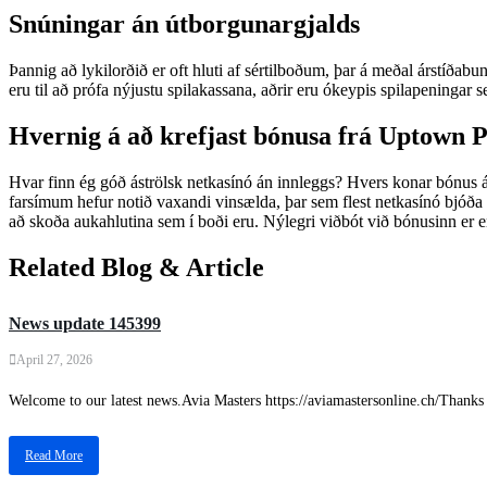
Snúningar án útborgunargjalds
Þannig að lykilorðið er oft hluti af sértilboðum, þar á meðal árstíða
eru til að prófa nýjustu spilakassana, aðrir eru ókeypis spilapeningar
Hvernig á að krefjast bónusa frá Uptown Po
Hvar finn ég góð áströlsk netkasínó án innleggs? Hvers konar bónus 
farsímum hefur notið vaxandi vinsælda, þar sem flest netkasínó bjóða
að skoða aukahlutina sem í boði eru. Nýlegri viðbót við bónusinn er 
Related Blog & Article
News update 145399
April 27, 2026
Welcome to our latest news.Avia Masters https://aviamastersonline.ch/Thanks 
Read More