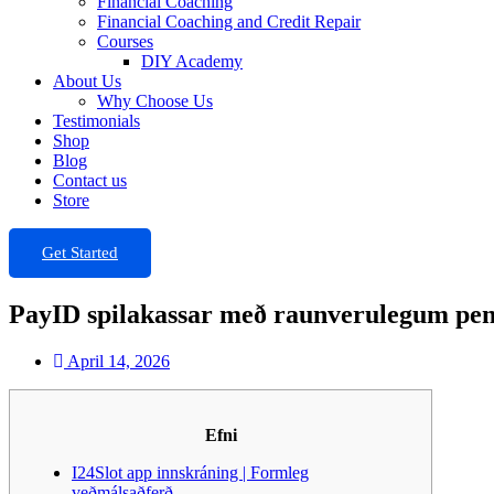
Financial Coaching
Financial Coaching and Credit Repair
Courses
DIY Academy
About Us
Why Choose Us
Testimonials
Shop
Blog
Contact us
Store
Get Started
PayID spilakassar með raunverulegum penin
April 14, 2026
Efni
I24Slot app innskráning | Formleg
veðmálsaðferð