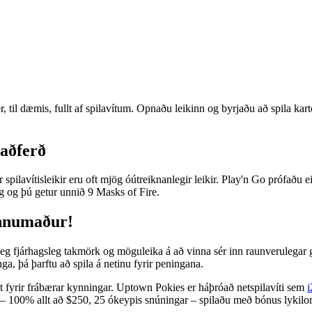
r, til dæmis, fullt af spilavítum. Opnaðu leikinn og byrjaðu að spila kar
saðferð
 spilavítisleikir eru oft mjög óútreiknanlegir leikir.
Play'n Go prófaðu ei
 og þú getur unnið 9 Masks of Fire.
innumaður!
eg fjárhagsleg takmörk og möguleika á að vinna sér inn raunverulegar grei
nga, þá þarftu að spila á netinu fyrir peningana.
kt fyrir frábærar kynningar. Uptown Pokies er háþróað netspilavíti sem
i
n – 100% allt að $250, 25 ókeypis snúningar – spilaðu með bónus ly