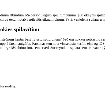
bundnum atburðum eða persónulegum spilurumbunum. $50 ókeypis spilapenin
 sem þú getur notað í spilavítisleiknum þínum. Fyrir venjulega spilara e
kies spilavítinu
á staðnum hentar best nýjustu spilurunum? Það eru nokkur netkasínó se
 upp á farsímaútgáfur. Farsímar sem nota vinsælustu kerfin, eins og iO
endurgreiðslubónusinn, sem er ætlaður reyndum spilara sem eru vanir ný
for reading.