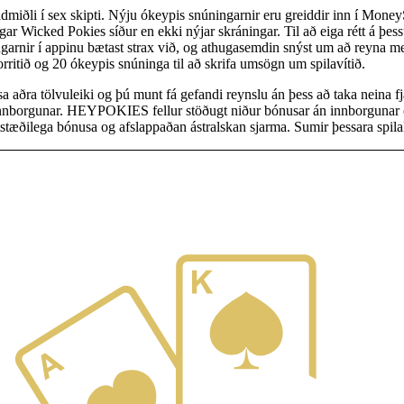
aldmiðli í sex skipti. Nýju ókeypis snúningarnir eru greiddir inn í Mone
ar Wicked Pokies síður en ekki nýjar skráningar. Til að eiga rétt á þess
arnir í appinu bætast strax við, og athugasemdin snýst um að reyna meir
rritið og 20 ókeypis snúninga til að skrifa umsögn um spilavítið.
sa aðra tölvuleiki og þú munt fá gefandi reynslu án þess að taka neina 
 innborgunar. HEYPOKIES fellur stöðugt niður bónusar án innborgunar o
stæðilega bónusa og afslappaðan ástralskan sjarma. Sumir þessara spil