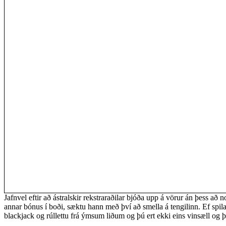
Jafnvel eftir að ástralskir rekstraraðilar bjóða upp á vörur án þess að 
annar bónus í boði, sæktu hann með því að smella á tengilinn. Ef spilar
blackjack og rúllettu frá ýmsum liðum og þú ert ekki eins vinsæll og þv