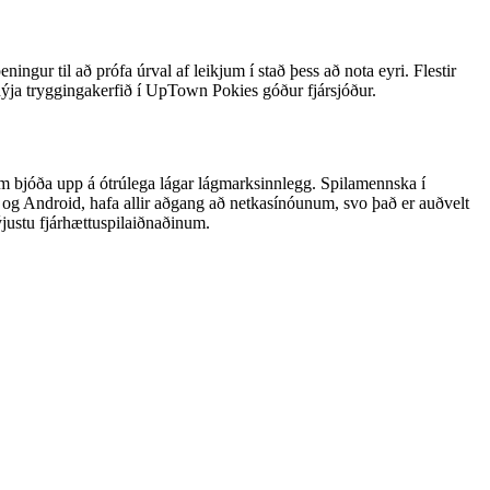
gur til að prófa úrval af leikjum í stað þess að nota eyri. Flestir
r nýja tryggingakerfið í UpTown Pokies góður fjársjóður.
m bjóða upp á ótrúlega lágar lágmarksinnlegg. Spilamennska í
S og Android, hafa allir aðgang að netkasínóunum, svo það er auðvelt
justu fjárhættuspilaiðnaðinum.