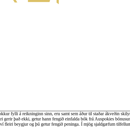
nokkur fylli á reikninginn sinn, eru samt sem áður til staðar ákveðin skily
i gerir það ekki, getur hann fengið einfalda bók frá Auspokies bónusum. 
í fleiri beygjur og þú getur fengið peninga. Í mjög sjaldgæfum tilfellum 