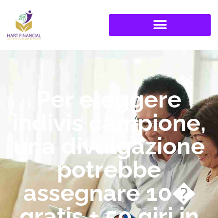
Per eleggere
indivis campione,
una divulgazione
potrebbe
assegnare 10�
gratis + 50 giri in