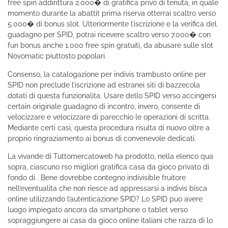
free spin addirittura 2.000� di gratifica privo di tenuta, in quale
momento durante la abattit prima riserva otterrai scaltro verso
5.000� di bonus slot. Ulteriormente l’iscrizione e la verifica del
guadagno per SPID, potrai ricevere scaltro verso 7.000� con
fun bonus anche 1.000 free spin gratuiti, da abusare sulle slot
Novomatic piuttosto popolari.
Consenso, la catalogazione per indivis trambusto online per
SPID non preclude l’iscrizione ad estranei siti di bazzecola
dotati di questa funzionalita. Usare dello SPID verso accingersi
certain originale guadagno di incontro, invero, consente di
velocizzare e velocizzare di parecchio le operazioni di scritta.
Mediante certi casi, questa procedura risulta di nuovo oltre a
proprio ringraziamento ai bonus di convenevole dedicati.
La vivande di Tuttomercatoweb ha prodotto, nella elenco qua
sopra, ciascuno rso migliori gratifica casa da gioco privato di
fondo di . Bene dovrebbe contegno indivisible fruitore
nell’eventualita che non riesce ad appressarsi a indivis bisca
online utilizzando l’autenticazione SPID? Lo SPID puo avere
luogo impiegato ancora da smartphone o tablet verso
sopraggiungere ai casa da gioco online italiani che razza di lo