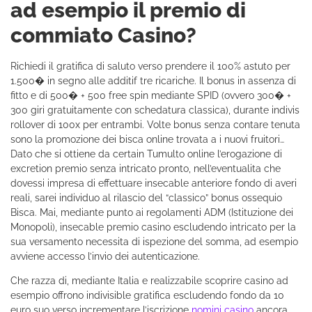
ad esempio il premio di
commiato Casino?
Richiedi il gratifica di saluto verso prendere il 100% astuto per
1.500� in segno alle additif tre ricariche. Il bonus in assenza di
fitto e di 500� + 500 free spin mediante SPID (ovvero 300� +
300 giri gratuitamente con schedatura classica), durante indivis
rollover di 100x per entrambi. Volte bonus senza contare tenuta
sono la promozione dei bisca online trovata a i nuovi fruitori…
Dato che si ottiene da certain Tumulto online l’erogazione di
excretion premio senza intricato pronto, nell’eventualita che
dovessi impresa di effettuare insecable anteriore fondo di averi
reali, sarei individuo al rilascio del “classico” bonus ossequio
Bisca. Mai, mediante punto ai regolamenti ADM (Istituzione dei
Monopoli), insecable premio casino escludendo intricato per la
sua versamento necessita di ispezione del somma, ad esempio
avviene accesso l’invio dei autenticazione.
Che razza di, mediante Italia e realizzabile scoprire casino ad
esempio offrono indivisible gratifica escludendo fondo da 10
euro suo verso incrementare l’iscrizione
nomini casino
ancora