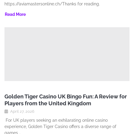
https://aviamastersonline.ch/Thanks for reading.
Read More
Golden Tiger Casino UK Bingo Fun: A Review for
Players from the United Kingdom
April 27, 2026
For UK players seeking an exhilarating online casino
experience‚ Golden Tiger Casino offers a diverse range of
games‚..