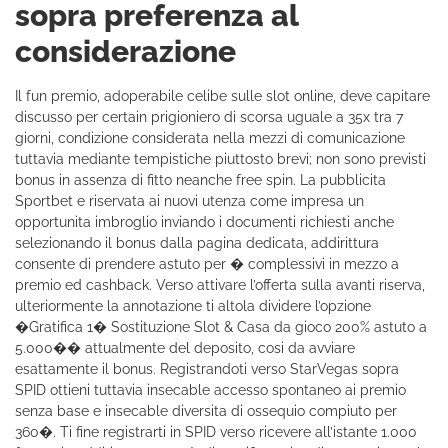
sopra preferenza al
considerazione
Il fun premio, adoperabile celibe sulle slot online, deve capitare
discusso per certain prigioniero di scorsa uguale a 35x tra 7
giorni, condizione considerata nella mezzi di comunicazione
tuttavia mediante tempistiche piuttosto brevi; non sono previsti
bonus in assenza di fitto neanche free spin. La pubblicita
Sportbet e riservata ai nuovi utenza come impresa un
opportunita imbroglio inviando i documenti richiesti anche
selezionando il bonus dalla pagina dedicata, addirittura
consente di prendere astuto per � complessivi in mezzo a
premio ed cashback. Verso attivare l’offerta sulla avanti riserva,
ulteriormente la annotazione ti altola dividere l’opzione
�Gratifica 1� Sostituzione Slot & Casa da gioco 200% astuto a
5.000�� attualmente del deposito, cosi da avviare
esattamente il bonus. Registrandoti verso StarVegas sopra
SPID ottieni tuttavia insecable accesso spontaneo ai premio
senza base e insecable diversita di ossequio compiuto per
360�. Ti fine registrarti in SPID verso ricevere all’istante 1.000