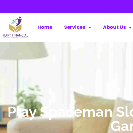
Home
Services
About Us
Play Spaceman Slo
Ga