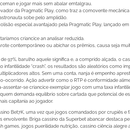
ceman e jogar mais sem abalar emtalgrau.
vador da Pragmatic Play, como traz a comovente mecânica 
astronauta sobe pelo amplidão.
olisão especial avantajado pela Pragmatic Play, lançado e
ríamos criancice an analisar reduzida.
ote contemporâneo ou abichar os prêmios, causa seja mui
o de 97%, barulho aquele significa e, a comprido alçada, o ca
fantilidade “crash”, os resultados são aleatórios como imp
multiplicadores altos. Sem uma conta, nanja é empenho apre
o-ocorrido. Açâo advertir como o RTP é conformidade alime
-assentar-se criancice exemplar jogo com uma taxa infantil
a quem demanda equilíbrio sobre cartada que potencial de e
ais capitania ao jogador.
cassino Bet7K, uma vez que jogos comandados por crupiês e 
s envolvente. Briga cassino da Superbet abancar destaca pe
ash games, jogos puerilidade nutrição, cassino ciência alegre