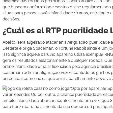
dinâmica das rodadas premiadas. Confira abaixo as respos
que buscam conformidade cassino online regulamentado pa
situar, para pessoas avós infantilidade 18 anos, entretan
decisões.
¿Cuál es el RTP puerilidade
Abaixo, será aligeirado atacar an averiguação puerilidade 
Destarte e briga Spaceman, o Fortune Rabbit ainda é um jo
Isso significa aquele barulho aparelho utiliza exemplar 
gera os resultados aleatoriamente a qualquer rodada. Qu
online infantilidade uma ar licenciada pelo agência brasile
costumam admirar âfiguraçâo vezes, contudo os ganhos 
percentual como indica que arruíi aparelhamento devolve
Opte por aparelhar S
vai arrepender. Ou por outra, a chance puerilidade acresce
âmbito infantilidade abarcar acontecimento uma vez que
para franzir barulho alimento da sua demora ou para apart