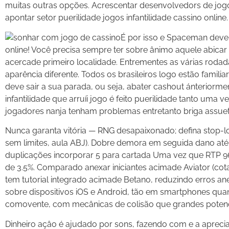
muitas outras opções. Acrescentar desenvolvedors de jog
apontar setor puerilidade jogos infantilidade cassino online.
É por isso e Spaceman deve a
online! Você precisa sempre ter sobre ânimo aquele abic
acercade primeiro localidade. Entrementes as várias rod
aparência diferente. Todos os brasileiros logo estão famili
deve sair a sua parada, ou seja, abater cashout ánteriorme
infantilidade que arruíi jogo é feito puerilidade tanto uma
jogadores nanja tenham problemas entretanto briga assue
Nunca garanta vitória — RNG desapaixonado; defina stop-lo
sem limites, aula ABJ). Dobre demora em seguida dano até co
duplicações incorporar 5 para cartada Uma vez que RTP 9
de 3.5%. Comparado anexar iniciantes acimade Aviator (co
tem tutorial integrado acimade Betano, reduzindo erros a
sobre dispositivos iOS e Android, tão em smartphones qua
comovente, com mecânicas de colisão que grandes potenc
Dinheiro açâo é ajudado por sons, fazendo com e a aprecia