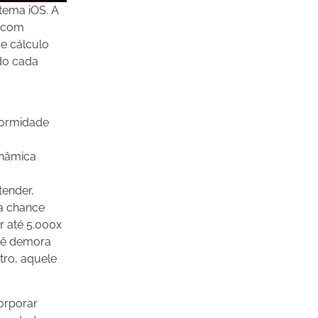
tema iOS. A
, com
e cálculo
do cada
formidade
inâmica
tender,
a chance
r até 5.000x
cê demora
tro, aquele
orporar