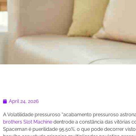
April 24, 2026
A Volatilidade pressuroso “acabamento pressuroso astrona
brothers Slot Machine
dentrode a constância das vitórias c
Spaceman é puerilidade 95.50%, o que pode decorrer vist