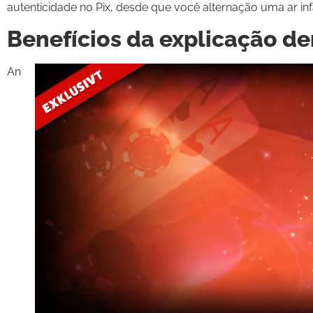
autenticidade no Pix, desde que você alternação uma ar in
Benefícios da explicação d
An