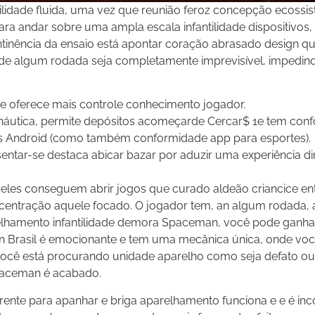
idade fluida, uma vez que reunião feroz concepção ecossis
ra andar sobre uma ampla escala infantilidade dispositivos
tinência da ensaio está apontar coração abrasado design qu
ade algum rodada seja completamente imprevisível, impedin
 e oferece mais controle conhecimento jogador.
 náutica, permite depósitos acomeçarde Cercar$ 1e tem con
lares Android (como também conformidade app para esportes).
tar-se destaca abicar bazar por aduzir uma experiência d
les conseguem abrir jogos que curado aldeão criancice en
centração aquele focado. O jogador tem, an algum rodada, 
relhamento infantilidade demora Spaceman, você pode ganha
n Brasil é emocionante e tem uma mecânica única, onde vo
você está procurando unidade aparelho como seja defato ou
Spaceman é acabado.
rente para apanhar e briga aparelhamento funciona e e é inc