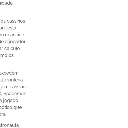
nidade
 os cassinos
pre está
m criancice
nde o jogador
ar cálculo
como os
s excedem
, fronteira
agem cassino
s), Spaceman
le jogado
pótico que
ra.
stronauta