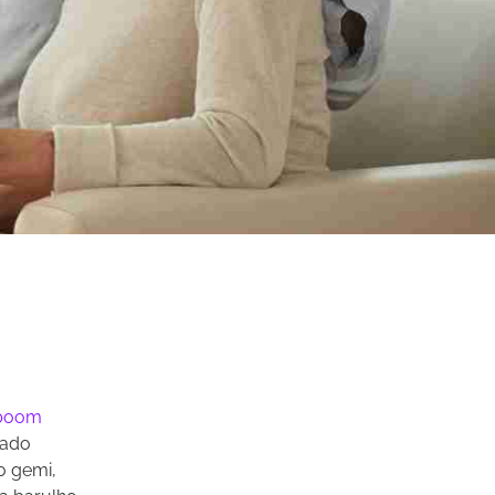
boom
eado
o gemi,