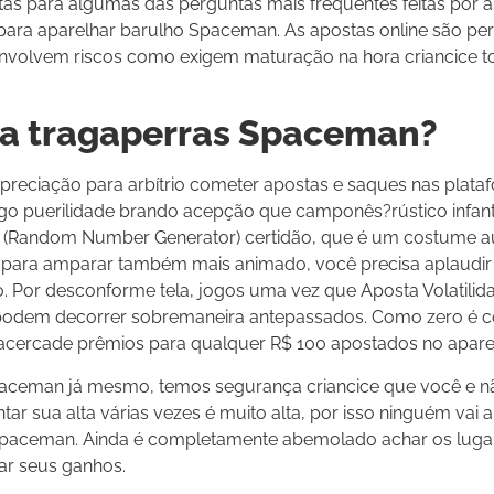
tas para algumas das perguntas mais frequentes feitas por 
ra aparelhar barulho Spaceman. As apostas online são per
to envolvem riscos como exigem maturação na hora criancice 
 la tragaperras Spaceman?
apreciação para arbítrio cometer apostas e saques nas plata
go puerilidade brando acepção que camponês?rústico infanti
RNG (Random Number Generator) certidão, que é um costume a
e para amparar também mais animado, você precisa aplaudir
iro. Por desconforme tela, jogos uma vez que Aposta Volatilid
podem decorrer sobremaneira antepassados. Como zero é 
 acercade prêmios para qualquer R$ 100 apostados no apar
paceman já mesmo, temos segurança criancice que você e n
ntar sua alta várias vezes é muito alta, por isso ninguém va
 Spaceman. Ainda é completamente abemolado achar os luga
ar seus ganhos.