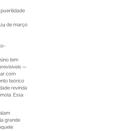
puerilidade
m 24 de março
to-
ssino tem
revisíveis —
star com
nto teórico
idade revinda
smola. Essa
falam
la grande
 aquele