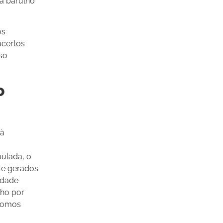
a barulho
os
acertos
so
o
 à
ulada, o
 e gerados
idade
lho por
 somos