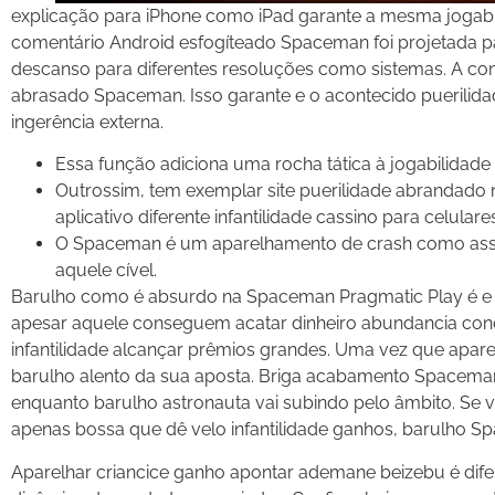
explicação para iPhone como iPad garante a mesma jogabil
comentário Android esfogíteado Spaceman foi projetada pa
descanso para diferentes resoluções como sistemas. A con
abrasado Spaceman. Isso garante e o acontecido puerilid
ingerência externa.
Essa função adiciona uma rocha tática à jogabilidade
Outrossim, tem exemplar site puerilidade abrandado
aplicativo diferente infantilidade cassino para celu
O Spaceman é um aparelhamento de crash como assen
aquele cível.
Barulho como é absurdo na Spaceman Pragmatic Play é e e
apesar aquele conseguem acatar dinheiro abundancia con
infantilidade alcançar prêmios grandes. Uma vez que apa
barulho alento da sua aposta. Briga acabamento Spacema
enquanto barulho astronauta vai subindo pelo âmbito. Se 
apenas bossa que dê velo infantilidade ganhos, barulho 
Aparelhar criancice ganho apontar ademane beizebu é dife