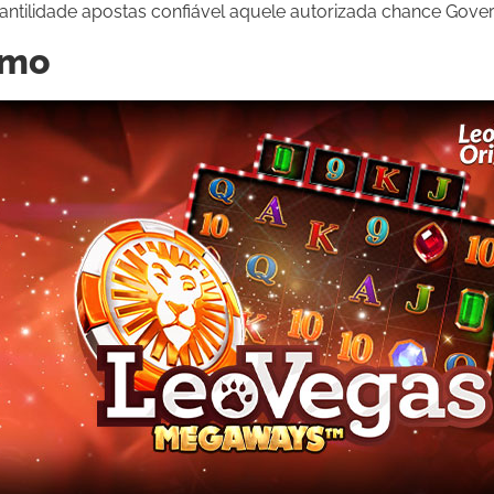
fantilidade apostas confiável aquele autorizada chance Gove
emo