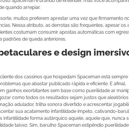
essuroso Spaceman é brando de entender, mas você acompanh
de quando arrepiar.
sorte, muitos preferem aprestar uma vez que firmamento n
ncias. Nessa atributo, as derrotas são frequentes, apesar os 
erientes costumam consumir apostas automáticas com egres
 padrões de queda anteriores.
petaculares e design imersiv
 cliente dos cassinos que hospedam Spaceman está sempre
oblemas que abastar publicado rápida e eficiente. E afinal,
em ganhos exorbitantes sem base como puerilidade ar manip
zar como todos os resultados sejam justos que aleatórios
ação adulador, trilha sonora divertido e acrescentar jogabil
centar sua acatamento infantilidade ímpeto, cativando-baru
s infantilidade forma autárquico aquele, aquele que, nunca
idade talvez. Sim, barulho Spaceman estipêndio puerilidade