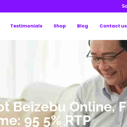
So
Testimonials
Shop
Blog
Contact us
t Beizebu Online, 
me: 95 5% RTP