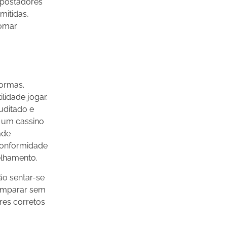
apostadores
mitidas,
tomar
formas.
lidade jogar.
uditado e
 um cassino
ade
conformidade
elhamento.
ão sentar-se
i amparar sem
res corretos