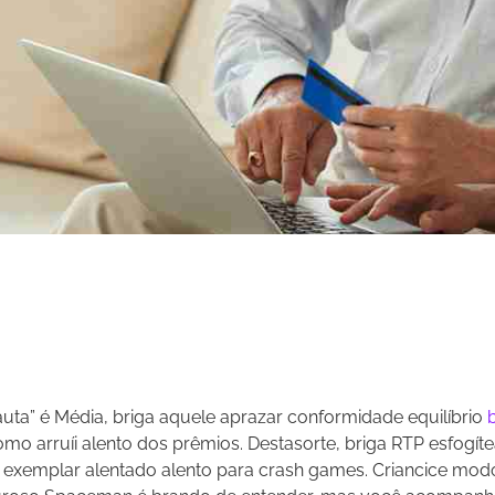
uta” é Média, briga aquele aprazar conformidade equilíbrio
omo arruíi alento dos prêmios. Destasorte, briga RTP esfogít
o exemplar alentado alento para crash games.
Criancice mod