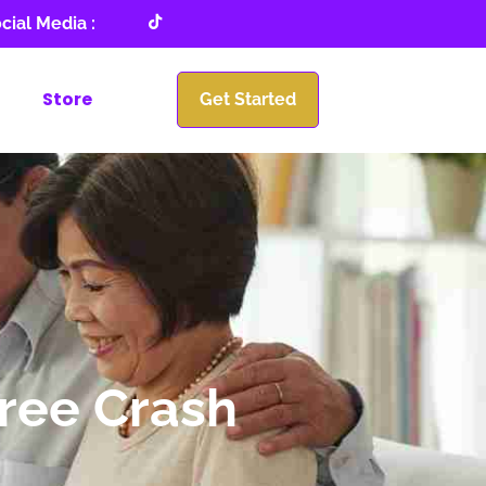
cial Media :
Store
Get Started
Free Crash