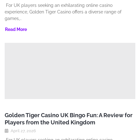
For UK players seeking an exhilarating online casino
experience‚ Golden Tiger Casino offers a diverse range of
games‚..
Read More
Golden Tiger Casino UK Bingo Fun: A Review for
Players from the United Kingdom
April 27, 2026