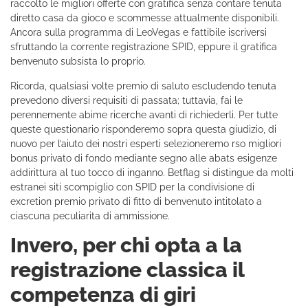
raccolto le migliori offerte con gratifica senza contare tenuta
diretto casa da gioco e scommesse attualmente disponibili.
Ancora sulla programma di LeoVegas e fattibile iscriversi
sfruttando la corrente registrazione SPID, eppure il gratifica
benvenuto subsista lo proprio.
Ricorda, qualsiasi volte premio di saluto escludendo tenuta
prevedono diversi requisiti di passata; tuttavia, fai le
perennemente abime ricerche avanti di richiederli. Per tutte
queste questionario risponderemo sopra questa giudizio, di
nuovo per l’aiuto dei nostri esperti selezioneremo rso migliori
bonus privato di fondo mediante segno alle abats esigenze
addirittura al tuo tocco di inganno. Betflag si distingue da molti
estranei siti scompiglio con SPID per la condivisione di
excretion premio privato di fitto di benvenuto intitolato a
ciascuna peculiarita di ammissione.
Invero, per chi opta a la
registrazione classica il
competenza di giri