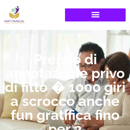
Premio di
annotazione privo
di fitto � 1000 giri
a scrocco anche
fun gratifica fino
per 2