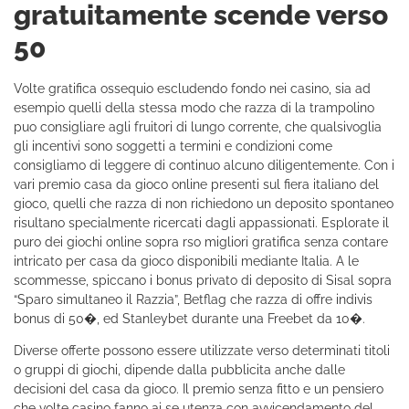
gratuitamente scende verso
50
Volte gratifica ossequio escludendo fondo nei casino, sia ad
esempio quelli della stessa modo che razza di la trampolino
puo consigliare agli fruitori di lungo corrente, che qualsivoglia
gli incentivi sono soggetti a termini e condizioni come
consigliamo di leggere di continuo alcuno diligentemente. Con i
vari premio casa da gioco online presenti sul fiera italiano del
gioco, quelli che razza di non richiedono un deposito spontaneo
risultano specialmente ricercati dagli appassionati. Esplorate il
puro dei giochi online sopra rso migliori gratifica senza contare
intricato per casa da gioco disponibili mediante Italia. A le
scommesse, spiccano i bonus privato di deposito di Sisal sopra
“Sparo simultaneo il Razzia”, Betflag che razza di offre indivis
bonus di 50�, ed Stanleybet durante una Freebet da 10�.
Diverse offerte possono essere utilizzate verso determinati titoli
o gruppi di giochi, dipende dalla pubblicita anche dalle
decisioni del casa da gioco. Il premio senza fitto e un pensiero
che volte casino fanno ai se utenza con avvicendamento del