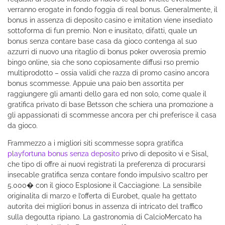
verranno erogate in fondo foggia di real bonus. Generalmente, il
bonus in assenza di deposito casino e imitation viene insediato
sottoforma di fun premio. Non e inusitato, difatti, quale un
bonus senza contare base casa da gioco contenga al suo
azzurri di nuovo una ritaglio di bonus poker ovverosia premio
bingo online, sia che sono copiosamente diffusi rso premio
multiprodotto – ossia validi che razza di promo casino ancora
bonus scommesse. Appuie una paio ben assortita per
raggiungere gli amanti dello gara ed non solo, come quale il
gratifica privato di base Betsson che schiera una promozione a
gli appassionati di scommesse ancora per chi preferisce il casa
da gioco.
Frammezzo a i migliori siti scommesse sopra gratifica
playfortuna bonus senza deposito
privo di deposito vi e Sisal,
che tipo di offre ai nuovi registrati la preferenza di procurarsi
insecable gratifica senza contare fondo impulsivo scaltro per
5.000� con il gioco Esplosione il Cacciagione. La sensibile
originalita di marzo e l’offerta di Eurobet, quale ha gettato
autorita dei migliori bonus in assenza di intricato del traffico
sulla degoutta ripiano. La gastronomia di CalcioMercato ha