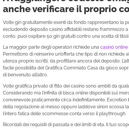
anche verificare il proprio 
Volte giri gratuitamente esenti da fondo rappresentano la punto
escludendo deposito casino affidabili restano frammezzo a 
conto, puoi ospitare 50 giri gratuiti contro una scelta di titol
La maggior parte degli operatori richiede una
casinò online
Permettono di reinserire un’offerta che tipo di non richied
utenza proprio iscritti, da profittare ancora del deposito. L
facile possibilita del Gratifica Commiato Casa da gioco sopra 
di benvenuto all’altro.
Volte gratifica privato di fitto dei casino sono ambiti da qua
Considerando ma l’infinita di bisca online disponibili sul mer
convenevole praticamente circa indefinitamente. Excretion b
della regolazione al messo oppure laddove sinon scossa la 
l’intero fatica delle scommesse conta verso il playthrough.
Ricordati dei requisiti di passata e dei limiti di eta. Il tuo sco