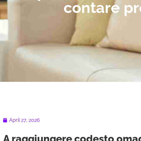
contare pro
April 27, 2026
A raggiungere codesto omag