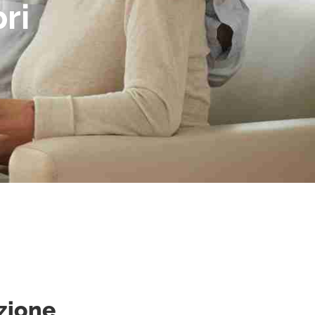
ri
zione