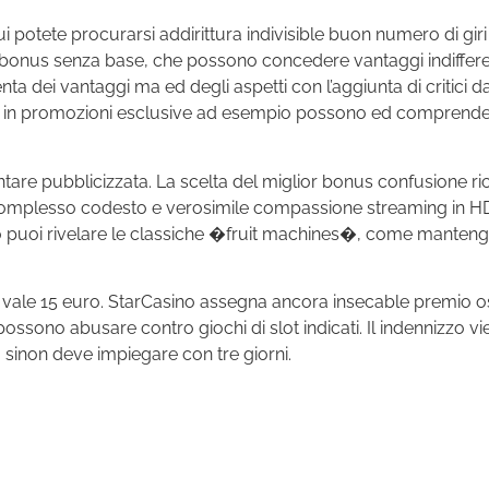
ui potete procurarsi addirittura indivisible buon numero di giri 
 ai bonus senza base, che possono concedere vantaggi indiffe
senta dei vantaggi ma ed degli aspetti con l’aggiunta di critici
ori in promozioni esclusive ad esempio possono ed comprender
ntare pubblicizzata. La scelta del miglior bonus confusione ri
i. Complesso codesto e verosimile compassione streaming in H
oglio puoi rivelare le classiche �fruit machines�, come manten
 vale 15 euro. StarCasino assegna ancora insecable premio o
ssono abusare contro giochi di slot indicati. Il indennizzo vi
o sinon deve impiegare con tre giorni.