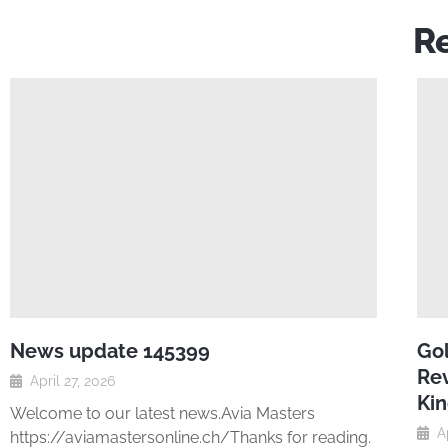
Re
News update 145399
Gol
Rev
April 27, 2026
Ki
Welcome to our latest news.Avia Masters
A
https://aviamastersonline.ch/Thanks for reading.