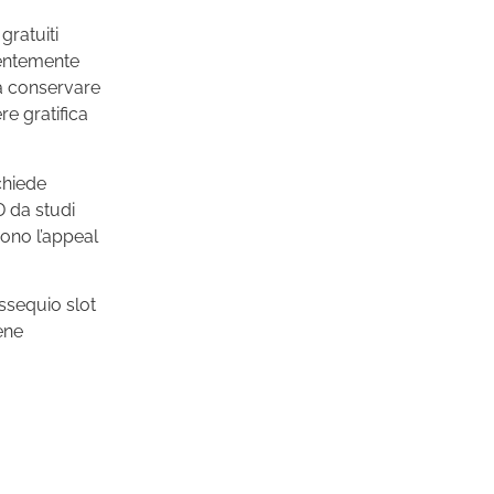
gratuiti
rentemente
 da conservare
e gratifica
chiede
D da studi
gono l’appeal
ssequio slot
ene