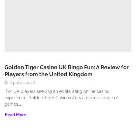
Golden Tiger Casino UK Bingo Fun: A Review for
Players from the United Kingdom
April 27, 2026
For UK players seeking an exhilarating online casino
experience‚ Golden Tiger Casino offers a diverse range of
games‚..
Read More