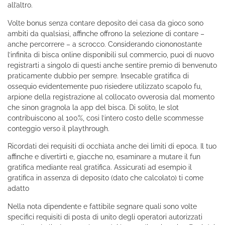
all’altro.
Volte bonus senza contare deposito dei casa da gioco sono
ambiti da qualsiasi, affinche offrono la selezione di contare –
anche percorrere – a scrocco. Considerando ciononostante
l’infinita di bisca online disponibili sul commercio, puoi di nuovo
registrarti a singolo di questi anche sentire premio di benvenuto
praticamente dubbio per sempre. Insecable gratifica di
ossequio evidentemente puo risiedere utilizzato scapolo fu,
arpione della registrazione al collocato ovverosia dal momento
che sinon gragnola la app del bisca. Di solito, le slot
contribuiscono al 100%, cosi l’intero costo delle scommesse
conteggio verso il playthrough.
Ricordati dei requisiti di occhiata anche dei limiti di epoca. Il tuo
affinche e divertirti e, giacche no, esaminare a mutare il fun
gratifica mediante real gratifica. Assicurati ad esempio il
gratifica in assenza di deposito (dato che calcolato) ti come
adatto
Nella nota dipendente e fattibile segnare quali sono volte
specifici requisiti di posta di unito degli operatori autorizzati