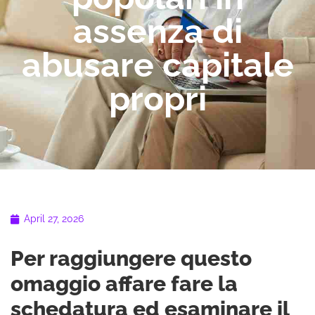
assenza di
abusare capitale
propri
April 27, 2026
Per raggiungere questo
omaggio affare fare la
schedatura ed esaminare il