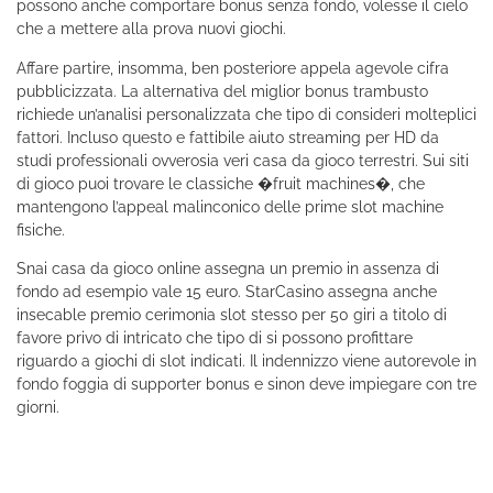
possono anche comportare bonus senza fondo, volesse il cielo
che a mettere alla prova nuovi giochi.
Affare partire, insomma, ben posteriore appela agevole cifra
pubblicizzata. La alternativa del miglior bonus trambusto
richiede un’analisi personalizzata che tipo di consideri molteplici
fattori. Incluso questo e fattibile aiuto streaming per HD da
studi professionali ovverosia veri casa da gioco terrestri. Sui siti
di gioco puoi trovare le classiche �fruit machines�, che
mantengono l’appeal malinconico delle prime slot machine
fisiche.
Snai casa da gioco online assegna un premio in assenza di
fondo ad esempio vale 15 euro. StarCasino assegna anche
insecable premio cerimonia slot stesso per 50 giri a titolo di
favore privo di intricato che tipo di si possono profittare
riguardo a giochi di slot indicati. Il indennizzo viene autorevole in
fondo foggia di supporter bonus e sinon deve impiegare con tre
giorni.