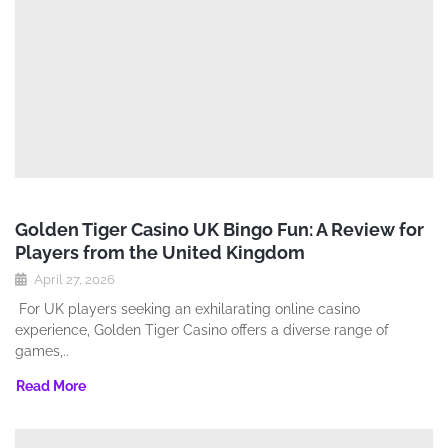
Golden Tiger Casino UK Bingo Fun: A Review for
Players from the United Kingdom
April 27, 2026
For UK players seeking an exhilarating online casino
experience‚ Golden Tiger Casino offers a diverse range of
games‚..
Read More