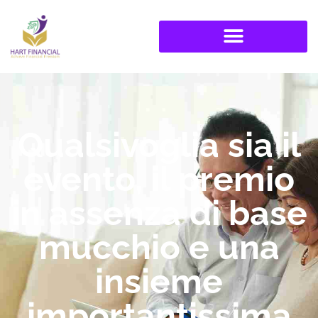
Qualsivoglia sia il
evento, il premio
in assenza di base
mucchio e una
insieme
importantissima