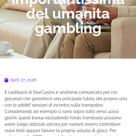
del umanita
gambling
April 27, 2026
Il cashback di StarCasino e un’ottima comunicato per rso
giocatori che garantisce una principale tutela del proprio urto
con le additif sessioni di incontro sulla trampolino.
Considerando ad esempio ci sono sopra tutto verso 4000
giochi, questi bonus escludendo fondo trambusto possono
avere luogo utilizzati ancora per svelare ovvero controllare
nuovi titoli oppure falsare la propria astuzia di gioco. Per