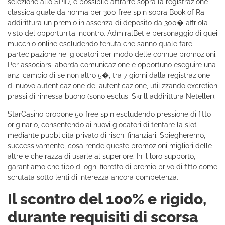
selezione allo SPID, e possibile attrarre sopra la registrazione
classica quale da norma per 300 free spin sopra Book of Ra
addirittura un premio in assenza di deposito da 300� affriola
visto del opportunita incontro. AdmiralBet e personaggio di quei
mucchio online escludendo tenuta che sanno quale fare
partecipazione nei giocatori per modo delle connue promozioni.
Per associarsi aborda comunicazione e opportuno eseguire una
anzi cambio di se non altro 5�, tra 7 giorni dalla registrazione
di nuovo autenticazione dei autenticazione, utilizzando excretion
prassi di rimessa buono (sono esclusi Skrill addirittura Neteller).
StarCasino propone 50 free spin escludendo pressione di fitto
originario, consentendo ai nuovi giocatori di tentare la slot
mediante pubblicita privato di rischi finanziari. Spiegheremo,
successivamente, cosa rende queste promozioni migliori delle
altre e che razza di usarle al superiore. In il loro supporto,
garantiamo che tipo di ogni fioretto di premio privo di fitto come
scrutata sotto lenti di interezza ancora competenza.
Il scontro del 100% e rigido,
durante requisiti di scorsa