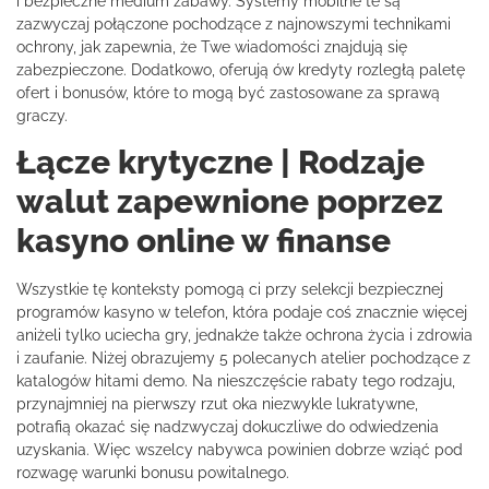
i bezpieczne medium zabawy. Systemy mobilne te są
zazwyczaj połączone pochodzące z najnowszymi technikami
ochrony, jak zapewnia, że Twe wiadomości znajdują się
zabezpieczone.
Dodatkowo, oferują ów kredyty rozległą paletę
ofert i bonusów, które to mogą być zastosowane za sprawą
graczy.
Łącze krytyczne | Rodzaje
walut zapewnione poprzez
kasyno online w finanse
Wszystkie tę konteksty pomogą ci przy selekcji bezpiecznej
programów kasyno w telefon, która podaje coś znacznie więcej
aniżeli tylko uciecha gry, jednakże także ochrona życia i zdrowia
i zaufanie. Niżej obrazujemy 5 polecanych atelier pochodzące z
katalogów hitami demo. Na nieszczęście rabaty tego rodzaju,
przynajmniej na pierwszy rzut oka niezwykle lukratywne,
potrafią okazać się nadzwyczaj dokuczliwe do odwiedzenia
uzyskania. Więc wszelcy nabywca powinien dobrze wziąć pod
rozwagę warunki bonusu powitalnego.