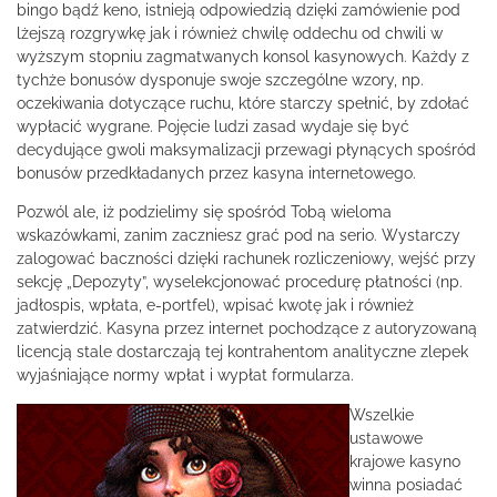
bingo bądź keno, istnieją odpowiedzią dzięki zamówienie pod
lżejszą rozgrywkę jak i również chwilę oddechu od chwili w
wyższym stopniu zagmatwanych konsol kasynowych. Każdy z
tychże bonusów dysponuje swoje szczególne wzory, np.
oczekiwania dotyczące ruchu, które starczy spełnić, by zdołać
wypłacić wygrane. Pojęcie ludzi zasad wydaje się być
decydujące gwoli maksymalizacji przewagi płynących spośród
bonusów przedkładanych przez kasyna internetowego.
Pozwól ale, iż podzielimy się spośród Tobą wieloma
wskazówkami, zanim zaczniesz grać pod na serio. Wystarczy
zalogować baczności dzięki rachunek rozliczeniowy, wejść przy
sekcję „Depozyty”, wyselekcjonować procedurę płatności (np.
jadłospis, wpłata, e-portfel), wpisać kwotę jak i również
zatwierdzić. Kasyna przez internet pochodzące z autoryzowaną
licencją stale dostarczają tej kontrahentom analityczne zlepek
wyjaśniające normy wpłat i wypłat formularza.
Wszelkie
ustawowe
krajowe kasyno
winna posiadać