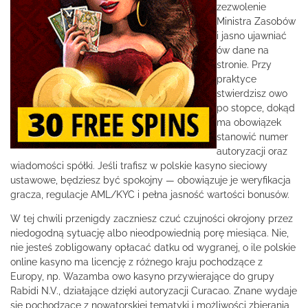
zezwolenie
Ministra Zasobów
i jasno ujawniać
ów dane na
stronie. Przy
praktyce
stwierdzisz owo
po stopce, dokąd
ma obowiązek
stanowić numer
autoryzacji oraz
wiadomości spółki. Jeśli trafisz w polskie kasyno sieciowy
ustawowe, będziesz być spokojny — obowiązuje je weryfikacja
gracza, regulacje AML/KYC i pełna jasność wartości bonusów.
W tej chwili przenigdy zaczniesz czuć czujności okrojony przez
niedogodną sytuację albo nieodpowiednią porę miesiąca. Nie,
nie jesteś zobligowany opłacać datku od wygranej, o ile polskie
online kasyno ma licencję z różnego kraju pochodzące z
Europy, np. Wazamba owo kasyno przywierające do grupy
Rabidi N.V., działające dzięki autoryzacji Curacao. Znane wydaje
się pochodzące z nowatorskiej tematyki i możliwości zbierania