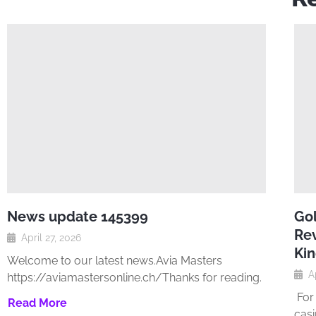
News update 145399
Gol
Rev
April 27, 2026
Ki
Welcome to our latest news.Avia Masters
A
https://aviamastersonline.ch/Thanks for reading.
For 
Read More
casi