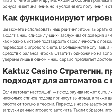
«Карточные игры» и другие. Акции способны привлекат
бонуса имеет значение, но и условия его получения и о
Как функционируют игров
Вы можете использовать наш рейтинг (чтобы выбрать 
входят в наш список лучших), заслуживают доверия и 
как можно быстрее подтвердить свою личность с помощ
переводов с игрового счёта. В большинстве случаев, а
средств с баланса игрока. Ответить однозначно на воп
уверены лишь в одном – наш сервис предлагает досто
Kaktuz Casino Стратегии,
подходят для автоматов с
Если автомат настоящий — исход раунда может быть л
несколько спинов подряд принесут выигрыш, а также ша
работают только в теории. Переход в новое азартное з
загрузки данных игрового автомата. Таким образом, и