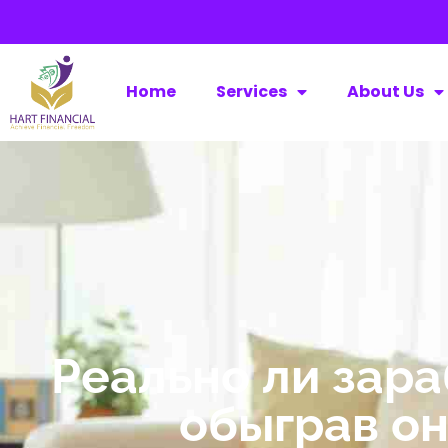
Home
Services
About Us
Реально ли зара
обыграв о