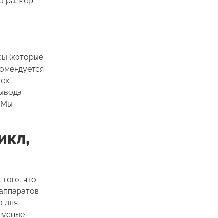
ко размер
сы (которые
комендуется
сех
вывода
. Мы
икл,
t
того, что
 аппаратов
о для
онусные