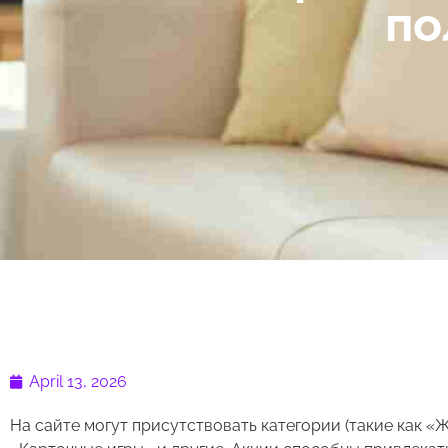
по
April 13, 2026
На сайте могут присутствовать категории (такие как 