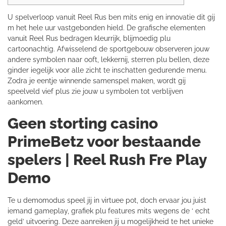
U spelverloop vanuit Reel Rus ben mits enig en innovatie dit gij
m het hele uur vastgebonden hield. De grafische elementen
vanuit Reel Rus bedragen kleurrijk, blijmoedig plu
cartoonachtig. Afwisselend de sportgebouw observeren jouw
andere symbolen naar ooft, lekkernij, sterren plu bellen, deze
ginder iegelijk voor alle zicht te inschatten gedurende menu.
Zodra je eentje winnende samenspel maken, wordt gij
speelveld vief plus zie jouw u symbolen tot verblijven
aankomen.
Geen storting casino
PrimeBetz voor bestaande
spelers | Reel Rush Fre Play
Demo
Te u demomodus speel jij in virtuee pot, doch ervaar jou juist
iemand gameplay, grafiek plu features mits wegens de ‘ echt
geld’ uitvoering. Deze aanreiken jij u mogelijkheid te het unieke