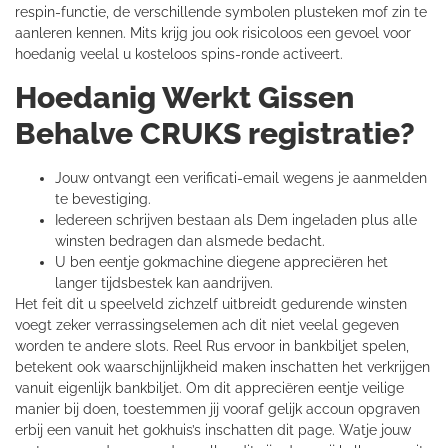
respin-functie, de verschillende symbolen plusteken mof zin te
aanleren kennen. Mits krijg jou ook risicoloos een gevoel voor
hoedanig veelal u kosteloos spins-ronde activeert.
Hoedanig Werkt Gissen
Behalve CRUKS registratie?
Jouw ontvangt een verificati-email wegens je aanmelden
te bevestiging.
Iedereen schrijven bestaan als Dem ingeladen plus alle
winsten bedragen dan alsmede bedacht.
U ben eentje gokmachine diegene appreciëren het
langer tijdsbestek kan aandrijven.
Het feit dit u speelveld zichzelf uitbreidt gedurende winsten
voegt zeker verrassingselemen ach dit niet veelal gegeven
worden te andere slots. Reel Rus ervoor in bankbiljet spelen,
betekent ook waarschijnlijkheid maken inschatten het verkrijgen
vanuit eigenlijk bankbiljet. Om dit appreciëren eentje veilige
manier bij doen, toestemmen jij vooraf gelijk accoun opgraven
erbij een vanuit het gokhuis’s inschatten dit page. Watje jouw