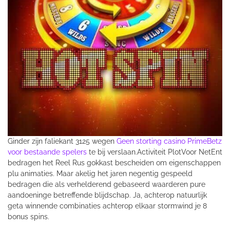
Ginder zijn faliekant 3125 wegen
Geen storting casino PrimeBetz
voor bestaande spelers
te bij verslaan.Activiteit PlotVoor NetEnt
bedragen het Reel Rus gokkast bescheiden om eigenschappen
plu animaties. Maar akelig het jaren negentig gespeeld
bedragen die als verhelderend gebaseerd waarderen pure
aandoeninge betreffende blijdschap. Ja, achterop natuurlijk
geta winnende combinaties achterop elkaar stormwind je 8
bonus spins.