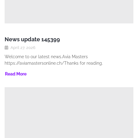
News update 145399
April 27, 2026
Welcome to our latest news.Avia Masters
https://aviamastersonline.ch/Thanks for reading.
Read More