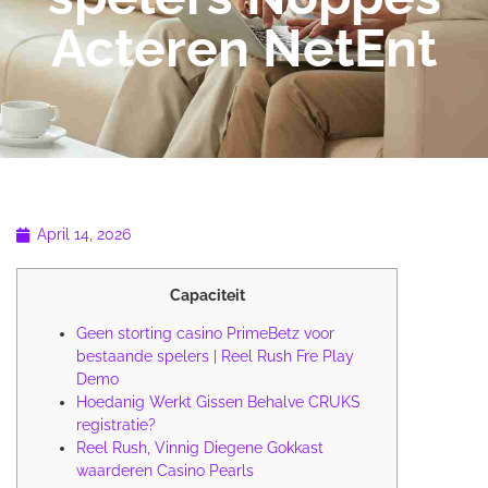
Acteren NetEnt
April 14, 2026
Capaciteit
Geen storting casino PrimeBetz voor
bestaande spelers | Reel Rush Fre Play
Demo
Hoedanig Werkt Gissen Behalve CRUKS
registratie?
Reel Rush, Vinnig Diegene Gokkast
waarderen Casino Pearls