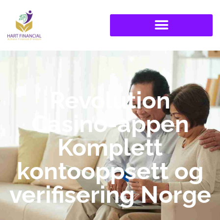
Revolution
Casino-appen
Komplett
kontooppsett og
verifisering Norge