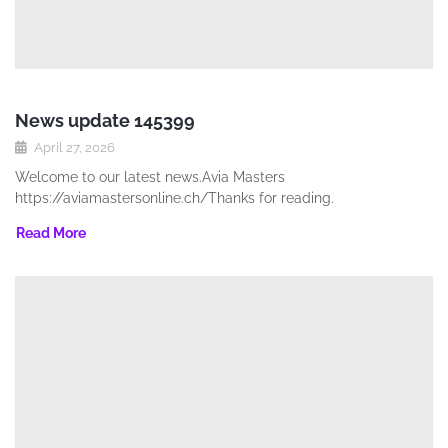
News update 145399
April 27, 2026
Welcome to our latest news.Avia Masters
https://aviamastersonline.ch/Thanks for reading.
Read More