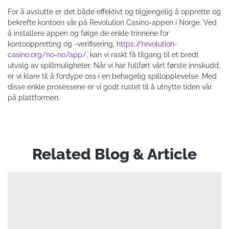
For å avslutte er det både effektivt og tilgjengelig å opprette og
bekrefte kontoen vår på Revolution Casino-appen i Norge. Ved
å installere appen og følge de enkle trinnene for
kontooppretting og -verifisering,
https://revolution-
casino.org/no-no/app/
, kan vi raskt få tilgang til et bredt
utvalg av spillmuligheter. Når vi har fullført vårt første innskudd,
er vi klare til å fordype oss i en behagelig spillopplevelse. Med
disse enkle prosessene er vi godt rustet til å utnytte tiden vår
på plattformen.
Related Blog & Article