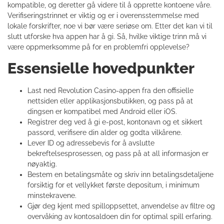
kompatible, og deretter gå videre til å opprette kontoene våre.
Verifiseringstrinnet er viktig og er i overensstemmelse med
lokale forskrifter, noe vi bør være seriøse om. Etter det kan vi til
slutt utforske hva appen har å gi. Så, hvilke viktige trinn må vi
være oppmerksomme på for en problemfri opplevelse?
Essensielle hovedpunkter
Last ned Revolution Casino-appen fra den offisielle
nettsiden eller applikasjonsbutikken, og pass på at
dingsen er kompatibel med Android eller iOS.
Registrer deg ved å gi e-post, kontonavn og et sikkert
passord, verifisere din alder og godta vilkårene.
Lever ID og adressebevis for å avslutte
bekreftelsesprosessen, og pass på at all informasjon er
nøyaktig.
Bestem en betalingsmåte og skriv inn betalingsdetaljene
forsiktig for et vellykket første depositum, i minimum
minstekravene.
Gjør deg kjent med spilloppsettet, anvendelse av filtre og
overvåking av kontosaldoen din for optimal spill erfaring.