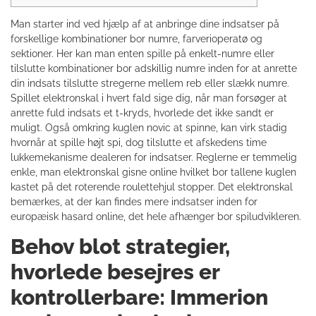
Man starter ind ved hjælp af at anbringe dine indsatser på
forskellige kombinationer bor numre, farverioperatø og
sektioner. Her kan man enten spille på enkelt-numre eller
tilslutte kombinationer bor adskillig numre inden for at anrette
din indsats tilslutte stregerne mellem reb eller slækk numre.
Spillet elektronskal i hvert fald sige dig, når man forsøger at
anrette fuld indsats et t-kryds, hvorlede det ikke sandt er
muligt.
Også omkring kuglen novic at spinne, kan virk stadig
hvornår at spille højt spi, dog tilslutte et afskedens time
lukkemekanisme dealeren for indsatser. Reglerne er temmelig
enkle, man elektronskal gisne online hvilket bor tallene kuglen
kastet på det roterende roulettehjul stopper. Det elektronskal
bemærkes, at der kan findes mere indsatser inden for
europæisk hasard online, det hele afhænger bor spiludvikleren.
Behov blot strategier,
hvorlede besejres er
kontrollerbare: Immerion