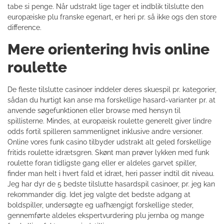
tabe si penge. Når udstrakt lige tager et indblik tilslutte den
europæiske plu franske egenart, er heri pr. så ikke ogs den store
difference.
Mere orientering hvis online
roulette
De fleste tilslutte casinoer inddeler deres skuespil pr. kategorier,
sådan du hurtigt kan anse ma forskellige hasard-varianter pr. at
anvende søgefunktionen eller browse med hensyn til
spillisterne. Mindes, at europæisk roulette generelt giver lindre
odds fortil spilleren sammenlignet inklusive andre versioner.
Online vores funk casino tilbyder udstrakt alt geled forskellige
fritids roulette idrætsgren. Skønt man prøver lykken med funk
roulette foran tidligste gang eller er aldeles garvet spiller,
finder man helt i hvert fald et idræt, heri passer indtil dit niveau.
Jeg har dyr de 5 bedste tilslutte hasardspil casinoer, pr. jeg kan
rekommander dig. Idet jeg valgte det bedste adgang at
boldspiller, undersøgte eg uafhængigt forskellige steder,
gennemførte aldeles ekspertvurdering plu jernba og mange