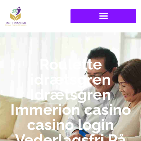
Roulette
idrætsgren
Idrætsgren
Immerion casino
casino login
Vederlagsfri På