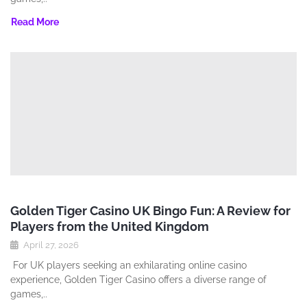
Read More
Golden Tiger Casino UK Bingo Fun: A Review for
Players from the United Kingdom
April 27, 2026
For UK players seeking an exhilarating online casino
experience‚ Golden Tiger Casino offers a diverse range of
games‚..