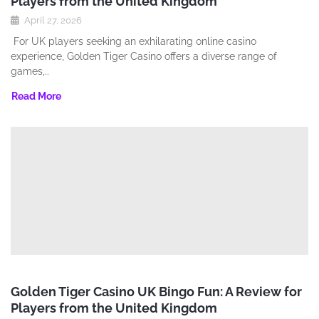
Players from the United Kingdom
April 27, 2026
For UK players seeking an exhilarating online casino
experience‚ Golden Tiger Casino offers a diverse range of
games‚..
Read More
Golden Tiger Casino UK Bingo Fun: A Review for
Players from the United Kingdom