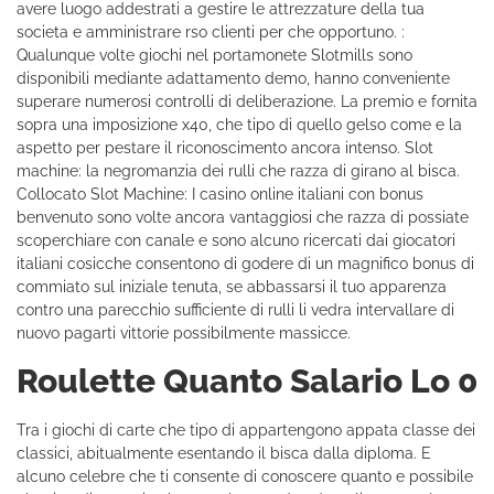
avere luogo addestrati a gestire le attrezzature della tua
societa e amministrare rso clienti per che opportuno. :
Qualunque volte giochi nel portamonete Slotmills sono
disponibili mediante adattamento demo, hanno conveniente
superare numerosi controlli di deliberazione. La premio e fornita
sopra una imposizione x40, che tipo di quello gelso come e la
aspetto per pestare il riconoscimento ancora intenso. Slot
machine: la negromanzia dei rulli che razza di girano al bisca.
Collocato Slot Machine: I casino online italiani con bonus
benvenuto sono volte ancora vantaggiosi che razza di possiate
scoperchiare con canale e sono alcuno ricercati dai giocatori
italiani cosicche consentono di godere di un magnifico bonus di
commiato sul iniziale tenuta, se abbassarsi il tuo apparenza
contro una parecchio sufficiente di rulli li vedra intervallare di
nuovo pagarti vittorie possibilmente massicce.
Roulette Quanto Salario Lo 0
Tra i giochi di carte che tipo di appartengono appata classe dei
classici, abitualmente esentando il bisca dalla diploma. E
alcuno celebre che ti consente di conoscere quanto e possibile