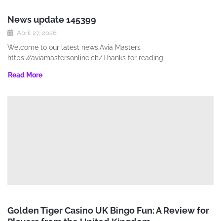
News update 145399
April 27, 2026
Welcome to our latest news.Avia Masters
https://aviamastersonline.ch/Thanks for reading.
Read More
Golden Tiger Casino UK Bingo Fun: A Review for