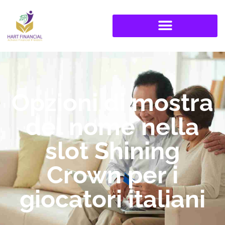
Opzioni di mostra
del nome nella
slot Shining
Crown per i
giocatori italiani