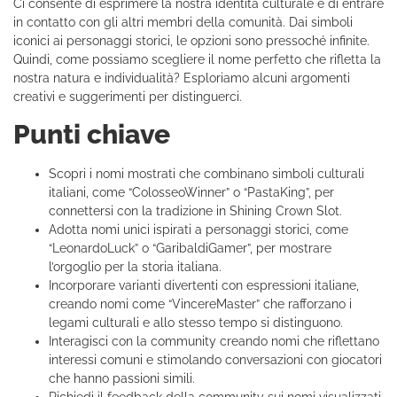
Ci consente di esprimere la nostra identità culturale e di entrare
in contatto con gli altri membri della comunità. Dai simboli
iconici ai personaggi storici, le opzioni sono pressoché infinite.
Quindi, come possiamo scegliere il nome perfetto che rifletta la
nostra natura e individualità? Esploriamo alcuni argomenti
creativi e suggerimenti per distinguerci.
Punti chiave
Scopri i nomi mostrati che combinano simboli culturali
italiani, come “ColosseoWinner” o “PastaKing”, per
connettersi con la tradizione in Shining Crown Slot.
Adotta nomi unici ispirati a personaggi storici, come
“LeonardoLuck” o “GaribaldiGamer”, per mostrare
l’orgoglio per la storia italiana.
Incorporare varianti divertenti con espressioni italiane,
creando nomi come “VincereMaster” che rafforzano i
legami culturali e allo stesso tempo si distinguono.
Interagisci con la community creando nomi che riflettano
interessi comuni e stimolando conversazioni con giocatori
che hanno passioni simili.