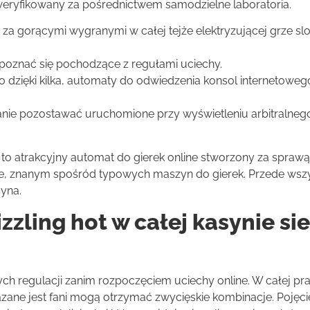
weryfikowany za pośrednictwem samodzielne laboratoria.
za gorącymi wygranymi w całej tejże elektryzującej grze sl
apoznać się pochodzące z regułami uciechy.
 dzięki kilka, automaty do odwiedzenia konsol internetowego
nie pozostawać uruchomione przy wyświetleniu arbitralneg
est to atrakcyjny automat do gierek online stworzony za sprawą
ie, znanym spośród typowych maszyn do gierek. Przede wsz
syna.
izzling hot w całej kasynie si
h regulacji zanim rozpoczęciem uciechy online. W całej pr
azane jest fani mogą otrzymać zwycięskie kombinacje. Pojęcie