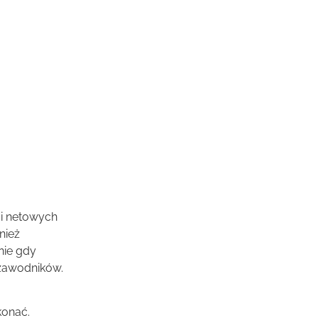
 i netowych
nież
nie gdy
 zawodników.
konać.