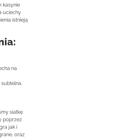
 kasynie
ia uciechy
nia istnieją
nia:
iecha na
 subtelna.
śmy siatkę
y poprzez
a jak i
grane, oraz