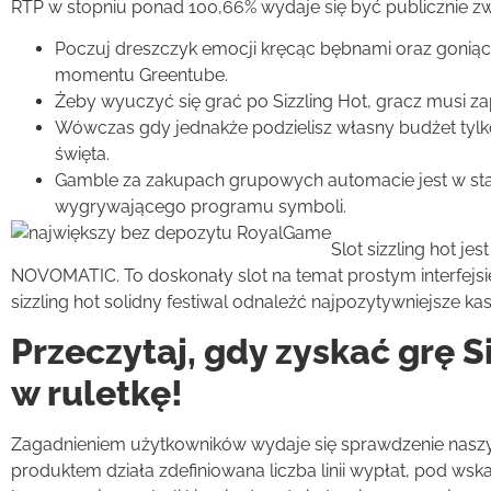
RTP w stopniu ponad 100,66% wydaje się być publicznie z
Poczuj dreszczyk emocji kręcąc bębnami oraz goniąc 
momentu Greentube.
Żeby wyuczyć się grać po Sizzling Hot, gracz musi z
Wówczas gdy jednakże podzielisz własny budżet tylko
święta.
Gamble za zakupach grupowych automacie jest w sta
wygrywającego programu symboli.
Slot sizzling hot j
NOVOMATIC. To doskonały slot na temat prostym interfejs
sizzling hot solidny festiwal odnaleźć najpozytywniejsze ka
Przeczytaj, gdy zyskać grę S
w ruletkę!
Zagadnieniem użytkowników wydaje się sprawdzenie naszyc
produktem działa zdefiniowana liczba linii wypłat, pod wsk