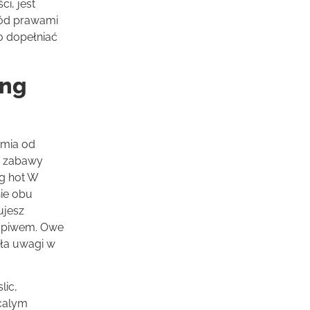
i, jest
ród prawami
o dopełniać
ing
emia od
ci zabawy
ng hot W
ie obu
ujesz
z piwem. Owe
iła uwagi w
lic,
 calym