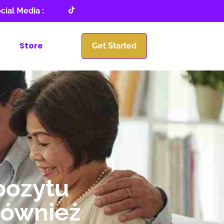
cial Media :
Store
Get Started
pozytu
również