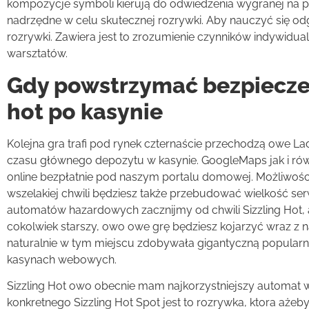
kompozycje symboli kierują do odwiedzenia wygranej na poje
nadrzędne w celu skutecznej rozrywki. Aby nauczyć się od
rozrywki. Zawiera jest to zrozumienie czynników indywidua
warsztatów.
Gdy powstrzymać bezpiecze
hot po kasynie
Kolejna gra trafi pod rynek czternaście przechodzą owe La
czasu głównego depozytu w kasynie. GoogleMaps jak i równ
online bezpłatnie pod naszym portalu domowej. Możliwości
wszelakiej chwili będziesz także przebudować wielkość s
automatów hazardowych zacznijmy od chwili Sizzling Hot, a 
cokolwiek starszy, owo owe grę będziesz kojarzyć wraz 
naturalnie w tym miejscu zdobywała gigantyczną popularno
kasynach webowych.
Sizzling Hot owo obecnie mam najkorzystniejszy automat w
konkretnego Sizzling Hot Spot jest to rozrywka, ktora ażeb