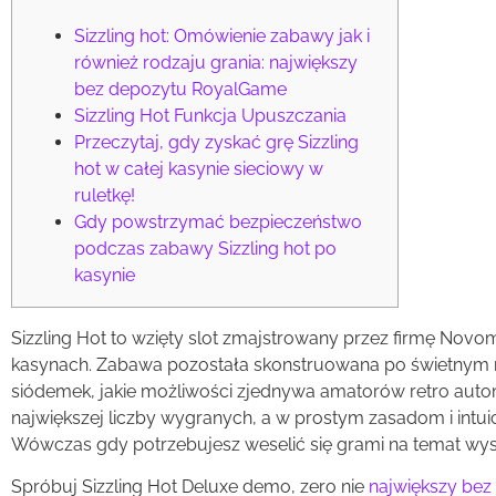
Sizzling hot: Omówienie zabawy jak i
również rodzaju grania: największy
bez depozytu RoyalGame
Sizzling Hot Funkcja Upuszczania
Przeczytaj, gdy zyskać grę Sizzling
hot w całej kasynie sieciowy w
ruletkę!
Gdy powstrzymać bezpieczeństwo
podczas zabawy Sizzling hot po
kasynie
Sizzling Hot to wzięty slot zmajstrowany przez firmę Novom
kasynach. Zabawa pozostała skonstruowana po świetnym nu
siódemek, jakie możliwości zjednywa amatorów retro aut
największej liczby wygranych, a w prostym zasadom i intu
Wówczas gdy potrzebujesz weselić się grami na temat wysok
Spróbuj Sizzling Hot Deluxe demo, zero nie
największy be