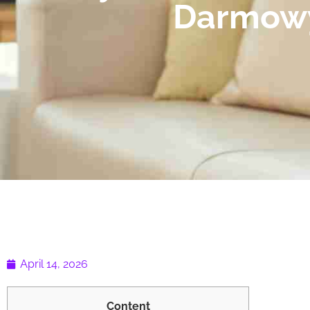
Darmowy
April 14, 2026
Content