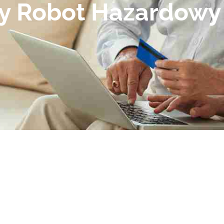
 Robot Hazardowy