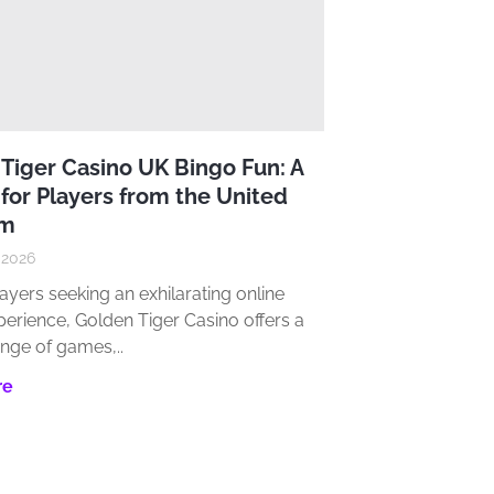
Tiger Casino UK Bingo Fun: A
for Players from the United
om
, 2026
ayers seeking an exhilarating online
perience‚ Golden Tiger Casino offers a
ange of games‚..
re