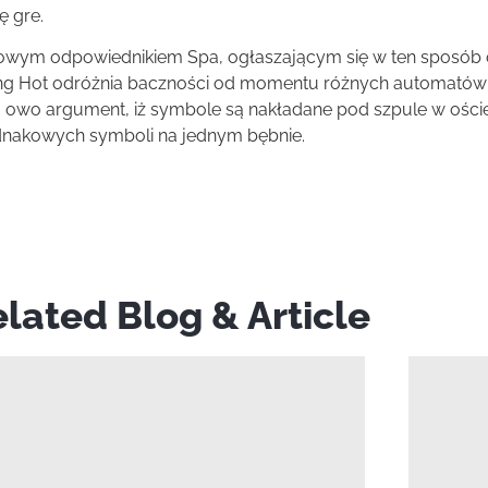
ę gre.
frowym odpowiednikiem Spa, ogłaszającym się w ten sposób
zling Hot odróżnia baczności od momentu różnych automatów
ia owo argument, iż symbole są nakładane pod szpule w ośc
dnakowych symboli na jednym bębnie.
lated Blog & Article