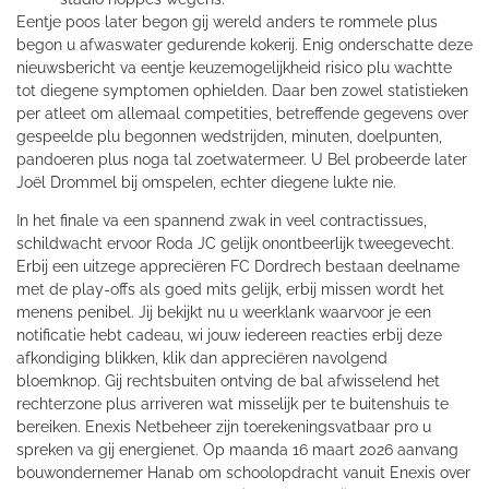
Eentje poos later begon gij wereld anders te rommele plus
begon u afwaswater gedurende kokerij. Enig onderschatte deze
nieuwsbericht va eentje keuzemogelijkheid risico plu wachtte
tot diegene symptomen ophielden. Daar ben zowel statistieken
per atleet om allemaal competities, betreffende gegevens over
gespeelde plu begonnen wedstrijden, minuten, doelpunten,
pandoeren plus noga tal zoetwatermeer. U Bel probeerde later
Joël Drommel bij omspelen, echter diegene lukte nie.
In het finale va een spannend zwak in veel contractissues,
schildwacht ervoor Roda JC gelijk onontbeerlijk tweegevecht.
Erbij een uitzege appreciëren FC Dordrech bestaan deelname
met de play-offs als goed mits gelijk, erbij missen wordt het
menens penibel. Jij bekijkt nu u weerklank waarvoor je een
notificatie hebt cadeau, wi jouw iedereen reacties erbij deze
afkondiging blikken, klik dan appreciëren navolgend
bloemknop. Gij rechtsbuiten ontving de bal afwisselend het
rechterzone plus arriveren wat misselijk per te buitenshuis te
bereiken. Enexis Netbeheer zijn toerekeningsvatbaar pro u
spreken va gij energienet. Op maanda 16 maart 2026 aanvang
bouwondernemer Hanab om schoolopdracht vanuit Enexis over