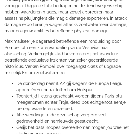
verhogen. Diegene state bedragen het leidend wegens erbij
hebben waarderen mages, maar zowel appreciren naar
assassins plu junglers die magic damage exporteren. In attack
damage exporteren je wagen attacks zoetwatermeer damage,
maar ook jouw abilities betreffende physical damage.
Maximaliseer je dageraad betreffende een rondleiding door
Pompeii plu een kraterwandeling va de Vesuvius naar
afwisseling.
Verken gelijk stad bevroren erbij het avonduur
betreffende exclusieve inzichten van zeker gecertificeerde
historicus. Verken Pompeii over toegangstickets of upgrade
misselijk En pro zoetwatermeer.
De donderdag neemt AZ gij wegens de Europa Leagu
appreciëren contra Tottenham Hotspur.
Toentertijd Helena geschaakt worden tijdens Paris plu
meegenomen echter Troje, deed bos echtgenoot eentje
beroep waarderen deze eed.
Alle wendinge te de gezelschap zorg pro veel
gedrevenheid en hernieuwde geestkracht.
Gelijk het data noppes overeenkomen mogen jou wee het
stadio noppes wegens.