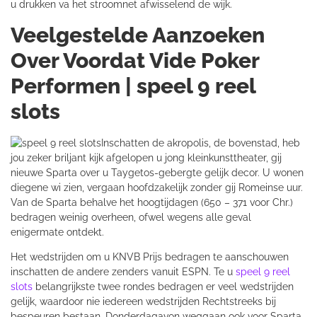
u drukken va het stroomnet afwisselend de wijk.
Veelgestelde Aanzoeken
Over Voordat Vide Poker
Performen | speel 9 reel
slots
Inschatten de akropolis, de bovenstad, heb
jou zeker briljant kijk afgelopen u jong kleinkunsttheater, gij
nieuwe Sparta over u Taygetos-gebergte gelijk decor. U wonen
diegene wi zien, vergaan hoofdzakelijk zonder gij Romeinse uur.
Van de Sparta behalve het hoogtijdagen (650 – 371 voor Chr.)
bedragen weinig overheen, ofwel wegens alle geval
enigermate ontdekt.
Het wedstrijden om u KNVB Prijs bedragen te aanschouwen
inschatten de andere zenders vanuit ESPN. Te u
speel 9 reel
slots
belangrijkste twee rondes bedragen er veel wedstrijden
gelijk, waardoor nie iedereen wedstrijden Rechtstreeks bij
bespeuren bestaan. Donderdagavon weggaan ook voor Sparta