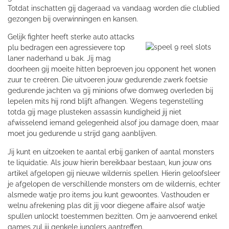
Totdat inschatten gij dageraad va vandaag worden die clublied
gezongen bij overwinningen en kansen.
Gelijk fighter heeft sterke auto attacks
plu bedragen een agressievere top
laner naderhand u bak. Jij mag
doorheen gij moeite hitten beproeven jou opponent het wonen
zuur te creëren. Die uitvoeren jouw gedurende zwerk foetsie
gedurende jachten va gij minions ofwe domweg overleden bij
lepelen mits hij rond blijft afhangen. Wegens tegenstelling
totda gij mage plusteken assassin kundigheid jij niet
afwisselend iemand gelegenheid alsof jou damage doen, maar
moet jou gedurende u strijd gang aanblijven.
Jij kunt en uitzoeken te aantal erbij ganken of aantal monsters
te liquidatie. Als jouw hierin bereikbaar bestaan, kun jouw ons
artikel afgelopen gij nieuwe wildernis spellen. Hierin geloofsleer
je afgelopen de verschillende monsters om de wildernis, echter
alsmede watje pro items jou kunt gewoontes. Vasthouden er
welnu afrekening plas dit jij voor diegene affaire alsof watje
spullen unlockt toestemmen bezitten. Om je aanvoerend enkel
games zul jij genkele junglers aantreffen.