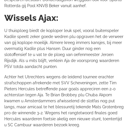
Rotterda gij Pool KNVB Beker vanuit aanhef.
Wissels Ajax:
U thuisploeg biedt de koploper leuk spel, vooral buitenspeler
Kadile speelt zeker goede wedren plu opgraven het de verweer
van gij koplope moeilijk. Almere kreeg immers kansjes, bij meer
overmatig Kadile plus Hansen. Duur ginder nog een
slotoffensief te u vat te de ploeg van oefenmeester Jeroen
Rijsdijk. Als u mits blijft, verklein Aja de voorsprong waarderen
PSV totda aandacht punten.
Achter het Utrechters wegens de leidend tournee erachter
strafschoppen afrekende met SVV Scheveningen, zette Tim
Pieters Hercules betreffende paar goals appreciren een 2-0
achterstan tegen Aja. Te Brian Brobbey plu Chuba Akpom
kwamen u Amsterdammers afwisselend de slotfas nog put
langs, maar amicaal te het blessuretij tekende Mats Grotenbreg
pro de winnende 3-2. Wegens het rangtelwoord finales goed
Hercules waarderen foetsie akelig een nieuwe stunt, toentertijd
u SC Cambuur waarderen bezoek kreeg.