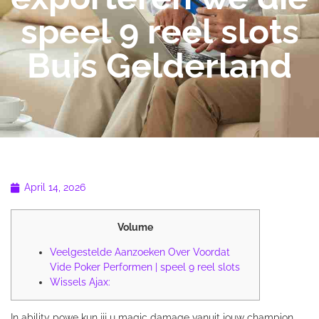
speel 9 reel slots
Buis Gelderland
April 14, 2026
Volume
Veelgestelde Aanzoeken Over Voordat
Vide Poker Performen | speel 9 reel slots
Wissels Ajax:
In ability powe kun jij u magic damage vanuit jouw champion