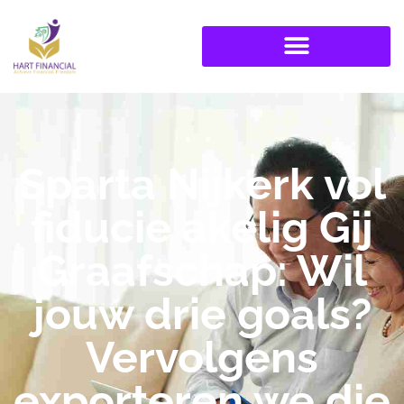
Sparta Nijkerk vol
fiducie akelig Gij
Graafschap: Wil
jouw drie goals?
Vervolgens
exporteren we die