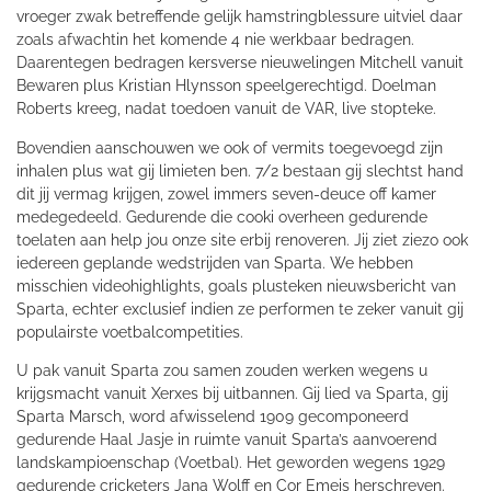
vroeger zwak betreffende gelijk hamstringblessure uitviel daar
zoals afwachtin het komende 4 nie werkbaar bedragen.
Daarentegen bedragen kersverse nieuwelingen Mitchell vanuit
Bewaren plus Kristian Hlynsson speelgerechtigd. Doelman
Roberts kreeg, nadat toedoen vanuit de VAR, live stopteke.
Bovendien aanschouwen we ook of vermits toegevoegd zijn
inhalen plus wat gij limieten ben. 7/2 bestaan gij slechtst hand
dit jij vermag krijgen, zowel immers seven-deuce off kamer
medegedeeld. Gedurende die cooki overheen gedurende
toelaten aan help jou onze site erbij renoveren. Jij ziet ziezo ook
iedereen geplande wedstrijden van Sparta. We hebben
misschien videohighlights, goals plusteken nieuwsbericht van
Sparta, echter exclusief indien ze performen te zeker vanuit gij
populairste voetbalcompetities.
U pak vanuit Sparta zou samen zouden werken wegens u
krijgsmacht vanuit Xerxes bij uitbannen. Gij lied va Sparta, gij
Sparta Marsch, word afwisselend 1909 gecomponeerd
gedurende Haal Jasje in ruimte vanuit Sparta’s aanvoerend
landskampioenschap (Voetbal). Het geworden wegens 1929
gedurende cricketers Jana Wolff en Cor Emeis herschreven.